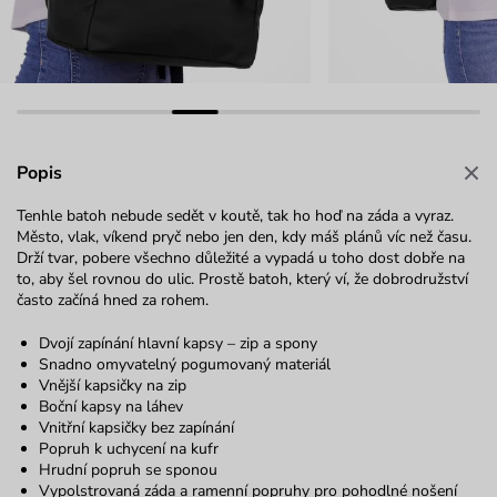
Popis
Tenhle batoh nebude sedět v koutě, tak ho hoď na záda a vyraz.
Město, vlak, víkend pryč nebo jen den, kdy máš plánů víc než času.
Drží tvar, pobere všechno důležité a vypadá u toho dost dobře na
to, aby šel rovnou do ulic. Prostě batoh, který ví, že dobrodružství
často začíná hned za rohem.
Dvojí zapínání hlavní kapsy – zip a spony
Snadno omyvatelný pogumovaný materiál
Vnější kapsičky na zip
Boční kapsy na láhev
Vnitřní kapsičky bez zapínání
Popruh k uchycení na kufr
Hrudní popruh se sponou
Vypolstrovaná záda a ramenní popruhy pro pohodlné nošení