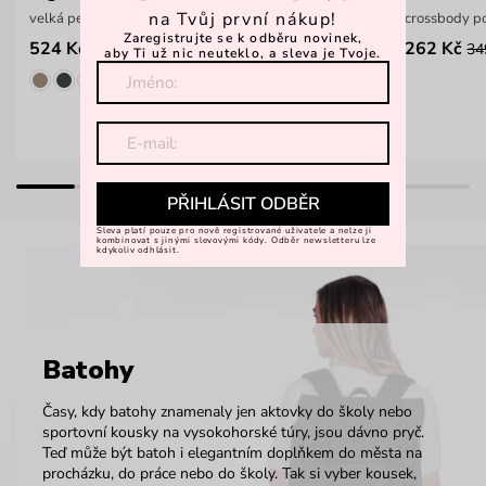
na Tvůj první nákup!
velká peněženka na zip s proplétaným vzorem
crossbody p
Zaregistrujte se k odběru novinek,
524 Kč
262 Kč
749 Kč
34
aby Ti už nic neuteklo, a sleva je Tvoje.
PŘIHLÁSIT ODBĚR
Sleva platí pouze pro nově registrované uživatele a nelze ji
kombinovat s jinými slevovými kódy. Odběr newsletteru lze
kdykoliv odhlásit.
Batohy
Časy, kdy batohy znamenaly jen aktovky do školy nebo
sportovní kousky na vysokohorské túry, jsou dávno pryč.
Teď může být batoh i elegantním doplňkem do města na
procházku, do práce nebo do školy. Tak si vyber kousek,