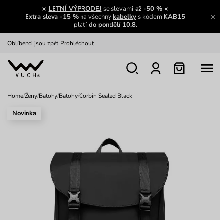
Zajímavosti ze světa Vuch:
Přečíst
☀️
LETNÍ VÝPRODEJ
se slevami
až -50 %
☀️
Extra sleva -15 %
na všechny
kabelky
s kódem
KAB15
Výměna a vrácení zdarma
Zobrazit
platí
do pondělí 10.8.
Oblíbenci jsou zpět
Prohlédnout
Nech se inspirovat
Ukázat
Home
/
Ženy
/
Batohy
/
Batohy
/
Corbin Sealed Black
Novinka