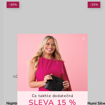
-30%
-25%
×
Co takhle dodatečná
SLEVA 15 %
Nightie Nicci Intrecciato Black
Numi Silv