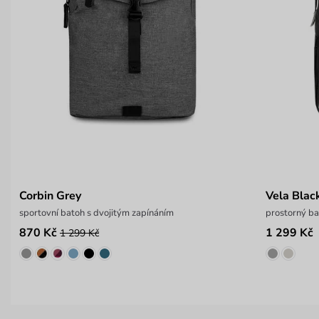
Corbin Grey
Vela Blac
sportovní batoh s dvojitým zapínáním
prostorný ba
870 Kč
1 299 Kč
1 299 Kč