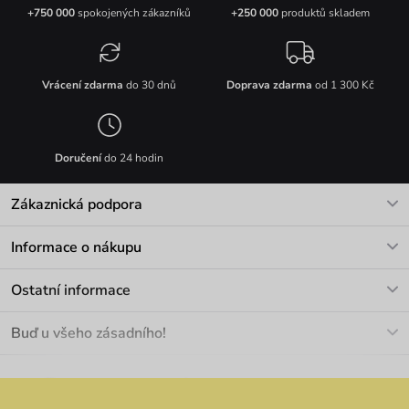
+750 000
spokojených zákazníků
+250 000
produktů skladem
Vrácení zdarma
do 30 dnů
Doprava zdarma
od 1 300 Kč
Doručení
do 24 hodin
Zákaznická podpora
V pracovních dnech Po-Pá: 8-17h
Informace o nákupu
info@vuch.cz
Kontakt
Ostatní informace
+420 466 566 493
Doprava a platba
O nás
Buď u všeho zásadního!
Materiály a údržba
Kariéra
Nejčastější dotazy
Novinky
Slevy
Akce
Velkoobchod
Vrácení a reklamace
We Care