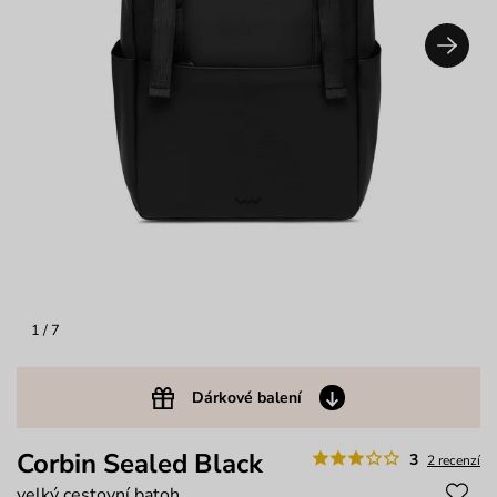
1
/ 7
Dárkové balení
Corbin Sealed Black
3
2 recenzí
velký cestovní batoh