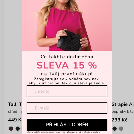
Co takhle dodatečná
SLEVA 15 %
na Tvůj první nákup!
Zaregistrujte se k odběru novinek,
aby Ti už nic neuteklo, a sleva je Tvoje.
Talli Tammy Aslant Blue
Strapie A
střední peněženka na patent s barevnými pruhy
popruhy k ta
449 Kč
299 Kč
599 Kč
PŘIHLÁSIT ODBĚR
Sleva platí pouze pro nově registrované uživatele a nelze ji