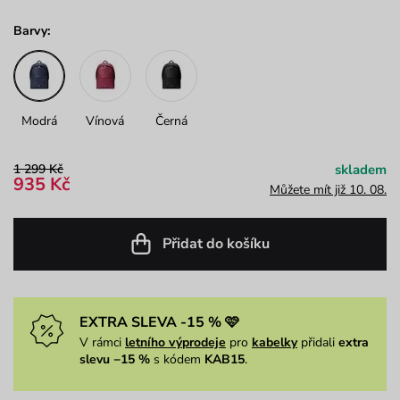
Barvy:
Modrá
Vínová
Černá
1 299 Kč
skladem
935 Kč
Můžete mít již 10. 08.
Přidat do košíku
EXTRA SLEVA -15 % 🩷
V rámci
letního výprodeje
pro
kabelky
přidali
extra
slevu −15 %
s kódem
KAB15
.