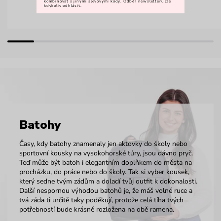
kombinovat s jinými slevovými kódy. Odběr newsletteru lze
kdykoliv odhlásit.
Batohy
Časy, kdy batohy znamenaly jen aktovky do školy nebo
sportovní kousky na vysokohorské túry, jsou dávno pryč.
Teď může být batoh i elegantním doplňkem do města na
procházku, do práce nebo do školy. Tak si vyber kousek,
který sedne tvým zádům a doladí tvůj outfit k dokonalosti.
Další nespornou výhodou batohů je, že máš volné ruce a
tvá záda ti určitě taky poděkují, protože celá tíha tvých
potřebností bude krásně rozložena na obě ramena.