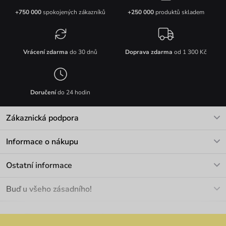
+750 000
spokojených zákazníků
+250 000
produktů skladem
Vrácení zdarma
do 30 dnů
Doprava zdarma
od 1 300 Kč
Doručení
do 24 hodin
Zákaznická podpora
V pracovních dnech Po-Pá: 8-17h
Informace o nákupu
info@vuch.cz
Kontakt
Ostatní informace
+420 466 566 493
Doprava a platba
O nás
Buď u všeho zásadního!
Materiály a údržba
Kariéra
Nejčastější dotazy
Novinky
Slevy
Akce
Velkoobchod
Vrácení a reklamace