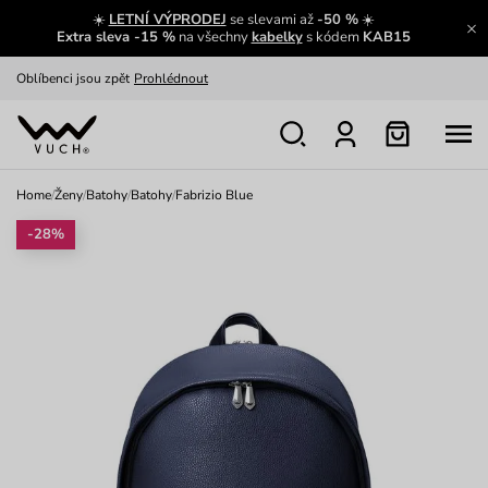
☀️
LETNÍ VÝPRODEJ
se slevami až
-50 %
☀️
Výměna a vrácení zdarma
Zobrazit
Extra sleva -15 %
na všechny
kabelky
s kódem
KAB15
Oblíbenci jsou zpět
Prohlédnout
Nech se inspirovat
Ukázat
Home
/
Ženy
/
Batohy
/
Batohy
/
Fabrizio Blue
-28%