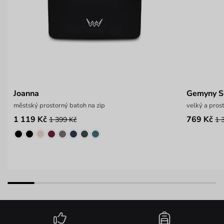
Joanna
Gemyny S
městský prostorný batoh na zip
velký a pros
1 119 Kč
769 Kč
1 399 Kč
1 