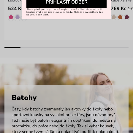
kšiltovka s nastavitelným obvodem
kabelka z le
PŘIHLÁSIT ODBĚR
524 Kč
769 Kč
699 Kč
1 
Sleva platí pouze pro nově registrované uživatele a nelze ji
kombinovat s jinými slevovými kódy. Odběr newsletteru lze
kdykoliv odhlásit.
Batohy
Časy, kdy batohy znamenaly jen aktovky do školy nebo
sportovní kousky na vysokohorské túry, jsou dávno pryč.
Teď může být batoh i elegantním doplňkem do města na
procházku, do práce nebo do školy. Tak si vyber kousek,
který sedne tvým zádům a doladí tvůj outfit k dokonalosti.