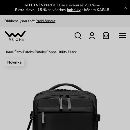
☀️
LETNÍ VÝPRODEJ
se slevami až
-50 %
☀️
Výměna a vrácení zdarma
Zobrazit
Extra sleva -15 %
na všechny
kabelky
s kódem
KAB15
Oblíbenci jsou zpět
Prohlédnout
Nech se inspirovat
Ukázat
Home
/
Ženy
/
Batohy
/
Batohy
/
Foppe Utility Black
Novinka