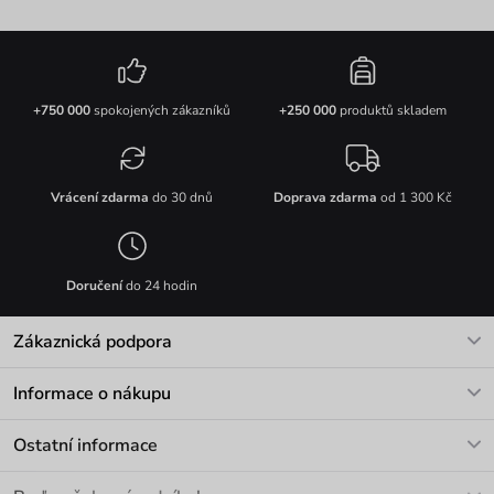
+750 000
spokojených zákazníků
+250 000
produktů skladem
Vrácení zdarma
do 30 dnů
Doprava zdarma
od 1 300 Kč
Doručení
do 24 hodin
Zákaznická podpora
V pracovních dnech Po-Pá: 8-17h
Informace o nákupu
info@vuch.cz
Kontakt
Ostatní informace
+420 466 566 493
Doprava a platba
O nás