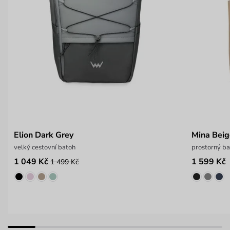
Elion Dark Grey
Mina Bei
velký cestovní batoh
prostorný ba
1 049 Kč
1 599 Kč
1 499 Kč