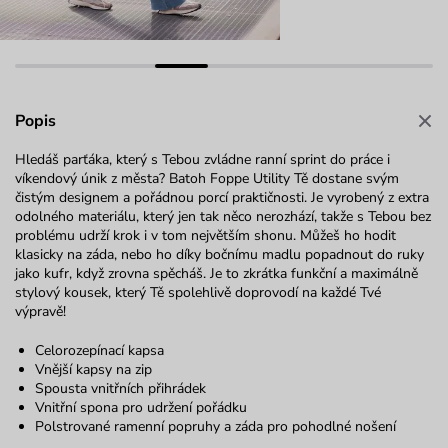
Popis
Hledáš parťáka, který s Tebou zvládne ranní sprint do práce i
víkendový únik z města? Batoh Foppe Utility Tě dostane svým
čistým designem a pořádnou porcí praktičnosti. Je vyrobený z extra
odolného materiálu, který jen tak něco nerozhází, takže s Tebou bez
problému udrží krok i v tom největším shonu. Můžeš ho hodit
klasicky na záda, nebo ho díky bočnímu madlu popadnout do ruky
jako kufr, když zrovna spěcháš. Je to zkrátka funkční a maximálně
stylový kousek, který Tě spolehlivě doprovodí na každé Tvé
výpravě!
Celorozepínací kapsa
Vnější kapsy na zip
Spousta vnitřních přihrádek
Vnitřní spona pro udržení pořádku
Polstrované ramenní popruhy a záda pro pohodlné nošení