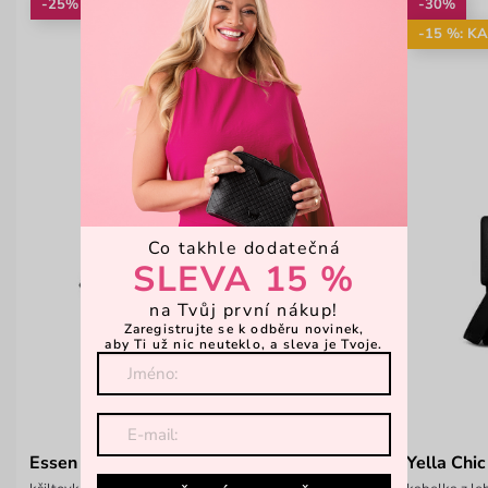
-25%
-30%
-15 %: K
Co takhle dodatečná
SLEVA 15 %
na Tvůj první nákup!
Zaregistrujte se k odběru novinek,
aby Ti už nic neuteklo, a sleva je Tvoje.
Essen Black
Yella Chic