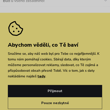
Buď u všeho zásadního!
Materiály a údržba
Kariéra
Nejčastější dotazy
Novinky
Slevy
Akce
Velkoobchod
Vrácení a reklamace
We Care
Odebírat
Pozáruční opravy
Dárkové poukazy
Zásady ochrany osobních údajů
zde
Vuchlook
Prodejny
Praha
Brno
Chrudim
Abychom věděli, co Tě baví
Snažíme se, aby náš web byl pro Tebe co nejpříjemnější. K
tomu nám pomáhají cookies. Sbírají data, díky kterým
můžeme personalizovat reklamy, sledovat, co Tě zajímá a
přizpůsobovat obsah přesně Tobě. Víc o tom, jak s daty
nakládáme najdeš
tady
.
Copyright © 2026 Vuch s.r.o. Všechna práva vyhrazena. Technicky zajišťuje
Simplia.cz
Přijmout
Obchodní podmínky
Zásady ochrany osobních údajů
Pouze nezbytné
Čeština