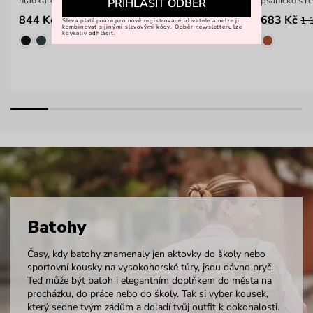
hladká kabelka do ruky
psaníčko s 
PŘIHLÁSIT ODBĚR
844 Kč
683 Kč
1 299 Kč
1 
Sleva platí pouze pro nově registrované uživatele a nelze ji
kombinovat s jinými slevovými kódy. Odběr newsletteru lze
kdykoliv odhlásit.
Batohy
Časy, kdy batohy znamenaly jen aktovky do školy nebo
sportovní kousky na vysokohorské túry, jsou dávno pryč.
Teď může být batoh i elegantním doplňkem do města na
procházku, do práce nebo do školy. Tak si vyber kousek,
který sedne tvým zádům a doladí tvůj outfit k dokonalosti.