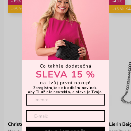
-35%
-43%
-15 %: KAB15
-15 %: K
Co takhle dodatečná
SLEVA 15 %
na Tvůj první nákup!
Zaregistrujte se k odběru novinek,
aby Ti už nic neuteklo, a sleva je Tvoje.
Christel Cappucion
Lierin Bei