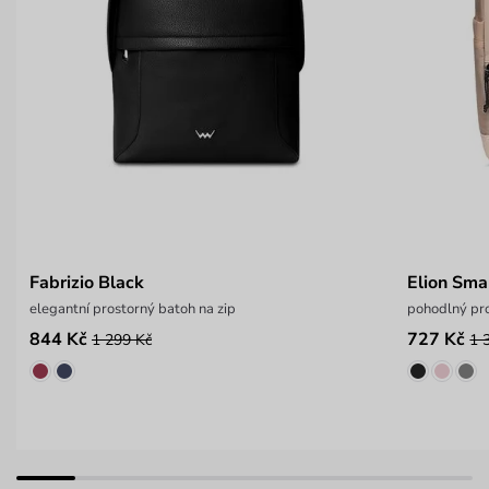
Fabrizio Black
Elion Sma
elegantní prostorný batoh na zip
pohodlný pr
844 Kč
727 Kč
1 299 Kč
1 