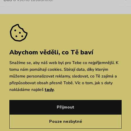
Kariéra
Nejčastější dotazy
Novinky
Slevy
Akce
Velkoobchod
Vrácení a reklamace
We Care
Odebírat
Pozáruční opravy
Dárkové poukazy
Zásady ochrany osobních údajů
zde
Vuchlook
Prodejny
Praha
Brno
Chrudim
Abychom věděli, co Tě baví
Snažíme se, aby náš web byl pro Tebe co nejpříjemnější. K
tomu nám pomáhají cookies. Sbírají data, díky kterým
můžeme personalizovat reklamy, sledovat, co Tě zajímá a
přizpůsobovat obsah přesně Tobě. Víc o tom, jak s daty
nakládáme najdeš
tady
.
Copyright © 2026 Vuch s.r.o. Všechna práva vyhrazena. Technicky zajišťuje
Simplia.cz
Přijmout
Obchodní podmínky
Zásady ochrany osobních údajů
Pouze nezbytné
Čeština