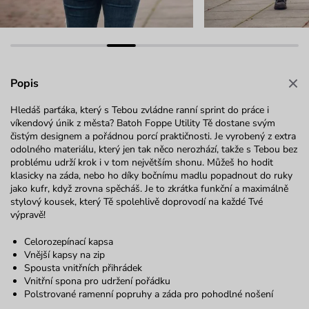
Popis
Hledáš parťáka, který s Tebou zvládne ranní sprint do práce i
víkendový únik z města? Batoh Foppe Utility Tě dostane svým
čistým designem a pořádnou porcí praktičnosti. Je vyrobený z extra
odolného materiálu, který jen tak něco nerozhází, takže s Tebou bez
problému udrží krok i v tom největším shonu. Můžeš ho hodit
klasicky na záda, nebo ho díky bočnímu madlu popadnout do ruky
jako kufr, když zrovna spěcháš. Je to zkrátka funkční a maximálně
stylový kousek, který Tě spolehlivě doprovodí na každé Tvé
výpravě!
Celorozepínací kapsa
Vnější kapsy na zip
Spousta vnitřních přihrádek
Vnitřní spona pro udržení pořádku
Polstrované ramenní popruhy a záda pro pohodlné nošení