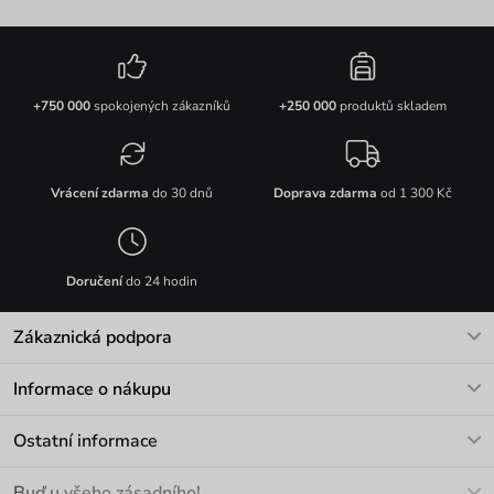
+750 000
spokojených zákazníků
+250 000
produktů skladem
Vrácení zdarma
do 30 dnů
Doprava zdarma
od 1 300 Kč
Doručení
do 24 hodin
Zákaznická podpora
V pracovních dnech Po-Pá: 8-17h
Informace o nákupu
info@vuch.cz
Kontakt
Ostatní informace
+420 466 566 493
Doprava a platba
O nás
Buď u všeho zásadního!
Materiály a údržba