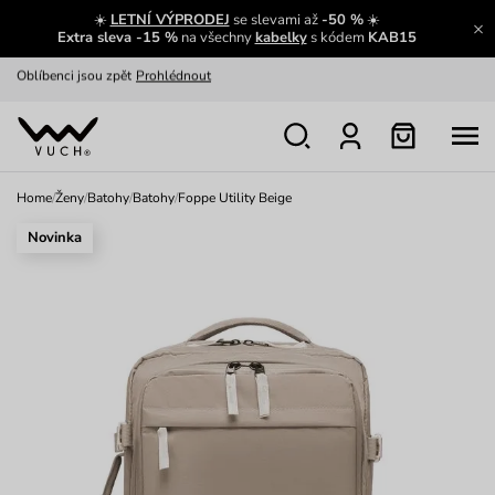
☀️
LETNÍ VÝPRODEJ
se slevami až
-50 %
☀️
Oblíbenci jsou zpět
Prohlédnout
Extra sleva -15 %
na všechny
kabelky
s kódem
KAB15
Nech se inspirovat
Ukázat
Home
/
Ženy
/
Batohy
/
Batohy
/
Foppe Utility Beige
Novinka