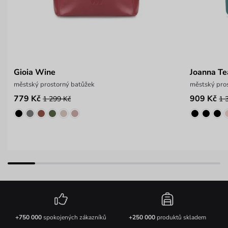
Gioia Wine
Joanna Te
městský prostorný batůžek
městský pros
779 Kč
909 Kč
1 299 Kč
1 
+750 000
spokojených zákazníků
+250 000
produktů skladem