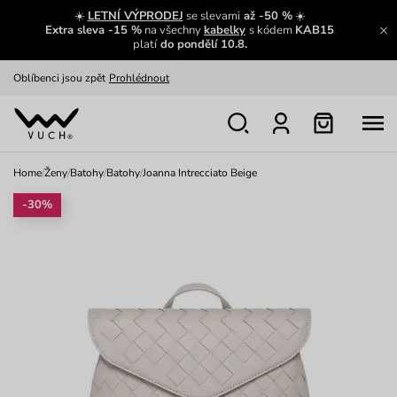
Zajímavosti ze světa Vuch:
Přečíst
☀️
LETNÍ VÝPRODEJ
se slevami
až -50 %
☀️
Extra sleva -15 %
na všechny
kabelky
s kódem
KAB15
Výměna a vrácení zdarma
Zobrazit
platí
do pondělí 10.8.
Oblíbenci jsou zpět
Prohlédnout
Nech se inspirovat
Ukázat
Home
/
Ženy
/
Batohy
/
Batohy
/
Joanna Intrecciato Beige
-30%