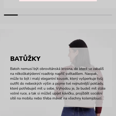
BATŮŽKY
Batoh nemusí být obrovitánská krosna, do které se zabalíš
na několikatýdenní roadtrip napříč světadílem. Naopak,
může to být i malý elegantní kousek, který vyšperkuje tvůj
outfit do nebeských výšin a pojme tvé nejnutnější poklady,
které potřebuješ mít u sebe. Výhodou je, že budeš mít stále
volné ruce, a tak si můžeš upíjet kávičku, projíždět sociální
sítě na mobilu nebo třeba mávat na všechny kolemjdoucí.