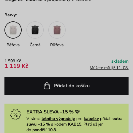
Barvy:
Béžová
Černá
Růžová
1 599 Kč
skladem
1 119 Kč
Můžete mít již 11. 08.
Přidat do košíku
EXTRA SLEVA -15 % 🩷
V rámci
letního výprodeje
pro
kabelky
přidali
extra
slevu −15 %
s kódem
KAB15
. Platí už jen
do
pondělí 10.8.