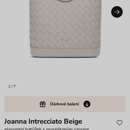
1
/ 7
Dárkové balení
Joanna Intrecciato Beige
elegantní batůžek s proplétaným vzorem