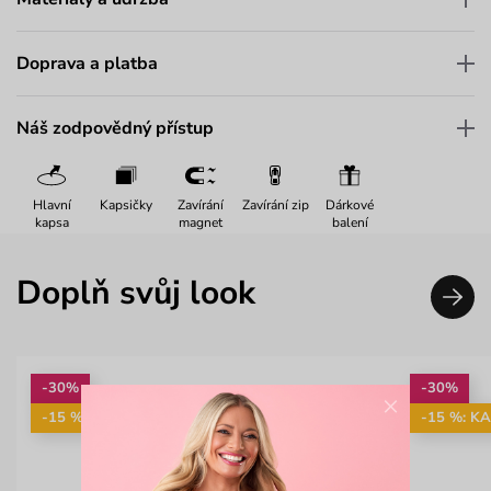
Doprava a platba
Náš zodpovědný přístup
Hlavní
Kapsičky
Zavírání
Zavírání zip
Dárkové
kapsa
magnet
balení
Doplň svůj look
-30%
-30%
×
-15 %: KAB15
-15 %: K