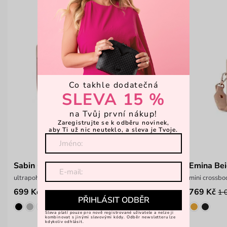
Co takhle dodatečná
SLEVA 15 %
na Tvůj první nákup!
Zaregistrujte se k odběru novinek,
aby Ti už nic neuteklo, a sleva je Tvoje.
Sabin Creme
Emina Be
ultrapohodlná crossbody kabelka
mini crossb
699 Kč
769 Kč
999 Kč
1 
PŘIHLÁSIT ODBĚR
Sleva platí pouze pro nově registrované uživatele a nelze ji
kombinovat s jinými slevovými kódy. Odběr newsletteru lze
kdykoliv odhlásit.