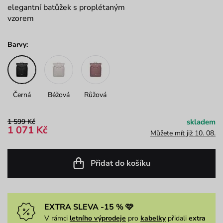
elegantní batůžek s proplétaným
vzorem
Barvy:
Černá
Béžová
Růžová
1 599 Kč
skladem
1 071 Kč
Můžete mít již 10. 08.
Přidat do košíku
EXTRA SLEVA -15 % 🩷
V rámci
letního výprodeje
pro
kabelky
přidali
extra