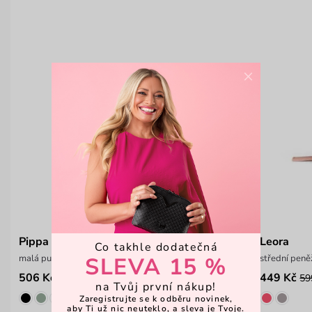
×
Pippa Mini Black
Leora
Co takhle dodatečná
SLEVA 15 %
malá puntíkatá peněženka na patent
střední peně
506 Kč
449 Kč
649 Kč
59
na Tvůj první nákup!
Zaregistrujte se k odběru novinek,
aby Ti už nic neuteklo, a sleva je Tvoje.