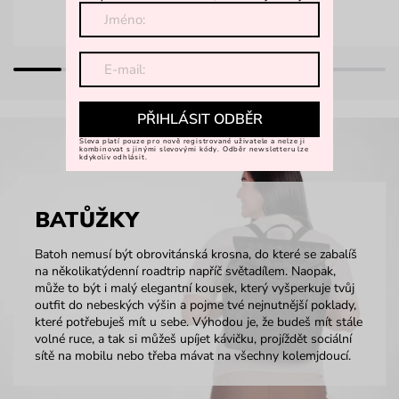
PŘIHLÁSIT ODBĚR
Sleva platí pouze pro nově registrované uživatele a nelze ji
kombinovat s jinými slevovými kódy. Odběr newsletteru lze
kdykoliv odhlásit.
BATŮŽKY
Batoh nemusí být obrovitánská krosna, do které se zabalíš
na několikatýdenní roadtrip napříč světadílem. Naopak,
může to být i malý elegantní kousek, který vyšperkuje tvůj
outfit do nebeských výšin a pojme tvé nejnutnější poklady,
které potřebuješ mít u sebe. Výhodou je, že budeš mít stále
volné ruce, a tak si můžeš upíjet kávičku, projíždět sociální
sítě na mobilu nebo třeba mávat na všechny kolemjdoucí.