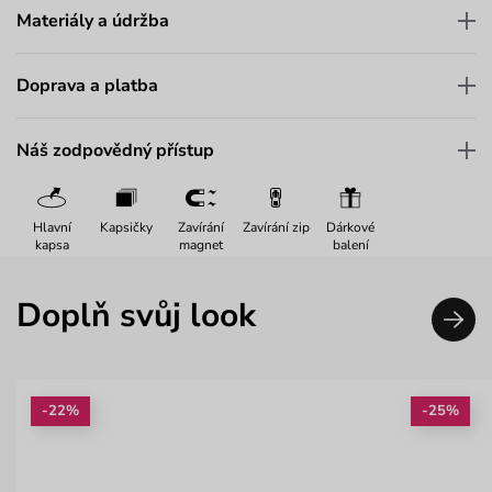
Materiály a údržba
Doprava a platba
Náš zodpovědný přístup
Hlavní
Kapsičky
Zavírání
Zavírání zip
Dárkové
kapsa
magnet
balení
Doplň svůj look
-22%
-25%