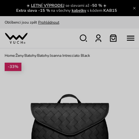
☀️
LETNÍ VÝPRODEJ
se slevami až
-50 %
☀️
Výměna a vrácení zdarma
Zobrazit
Extra sleva -15 %
na všechny
kabelky
s kódem
KAB15
Oblíbenci jsou zpět
Prohlédnout
Nech se inspirovat
Ukázat
Home
/
Ženy
/
Batohy
/
Batohy
/
Joanna Intrecciato Black
-33%