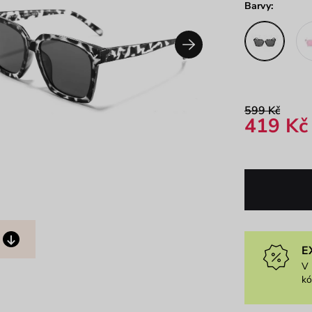
Barvy:
599 Kč
419 Kč
E
V 
k