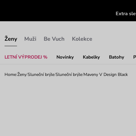
Extra sl
Ženy
Muži
Be Vuch
Kolekce
LETNÍ VÝPRODEJ %
Novinky
Kabelky
Batohy
P
Home
/
Ženy
/
Sluneční brýle
/
Sluneční brýle
/
Maveny V Design Black