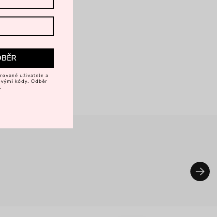
DBĚR
rované uživatele a
vovými kódy. Odběr
.