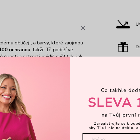
U
aždému obličeji, a barvy, které zaujmou
Dá
400 ochranou
, takže Tě podrží ve
čirosti a ostrosti uvidíš svět tak, jak
Tě nebrzdí. Funkce, co Tě chrání.
O
Co takhle dod
H
SLEVA 
na Tvůj první 
Zaregistrujte se k odb
aby Ti už nic neuteklo, a 