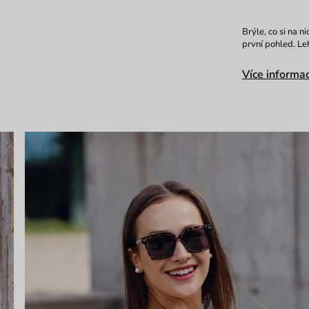
Brýle, co si na n
první pohled. Le
Více informac