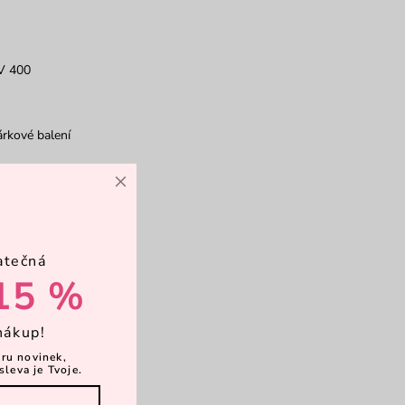
V 400
rkové balení
×
chranné pouzdro
atečná
adřík
15 %
nákup!
ěru novinek,
sleva je Tvoje.