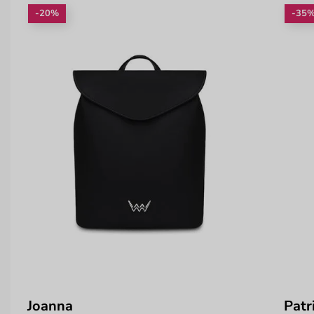
-20%
-35
Joanna
Patr