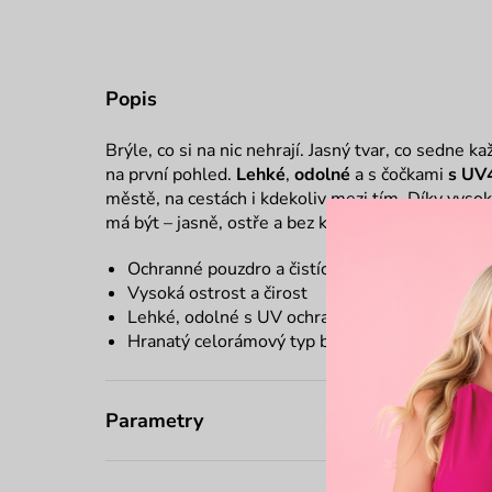
Popis
Brýle, co si na nic nehrají. Jasný tvar, co sedne k
na první pohled.
Lehké
,
odolné
a s čočkami
s UV
městě, na cestách i kdekoliv mezi tím. Díky vysoké 
má být – jasně, ostře a bez kompromisů. Styl, co 
Ochranné pouzdro a čistící hadřík
zdarma
Vysoká ostrost a čirost
Lehké, odolné s UV ochranou
Hranatý celorámový typ brýlí
Parametry