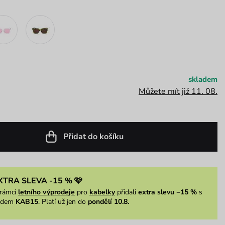
skladem
Můžete mít již 11. 08.
Přidat do košíku
XTRA SLEVA -15 % 🩷
rámci
letního výprodeje
pro
kabelky
přidali
extra slevu −15 %
s
ódem
KAB15
. Platí už jen do
pondělí 10.8.