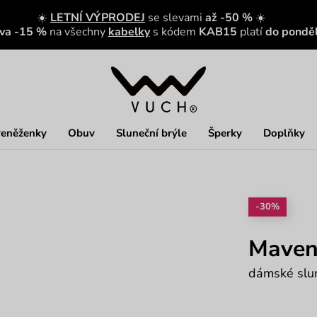
☀️
LETNÍ VÝPRODEJ
se slevami
až -50 %
☀️
eva -15 %
na všechny
kabelky
s kódem
KAB15
platí
do ponděl
eněženky
Obuv
Sluneční brýle
Šperky
Doplňky
-30%
Maven
dámské slun