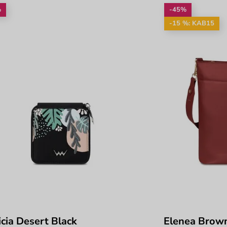
%
-45%
-15 %: KAB15
icia Desert Black
Elenea Brow