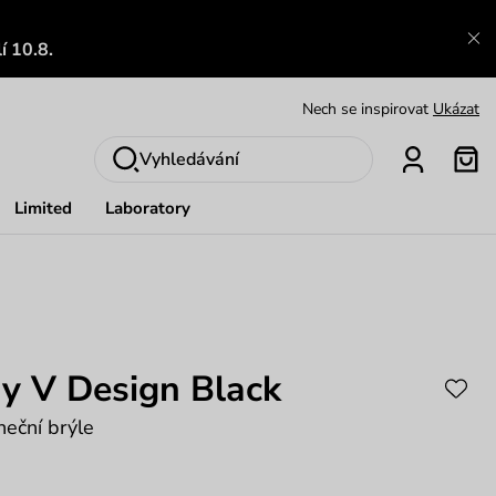
Výměna a vrácení zdarma
Zobrazit
í 10.8.
Oblíbenci jsou zpět
Prohlédnout
Nech se inspirovat
Ukázat
Vyhledávání
Limited
Laboratory
y V Design Black
eční brýle