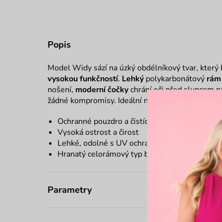
Popis
Model Widy sází na úzký obdélníkový tvar, který
vysokou funkčností
.
Lehký
polykarbonátový
rá
nošení,
moderní čočky
chrání oči před sluncem n
žádné kompromisy. Ideální na každý den.
Ochranné pouzdro a čistící hadřík
zdarma
Vysoká ostrost a čirost
Lehké, odolné s UV ochranou
Hranatý celorámový typ brýlí
Parametry