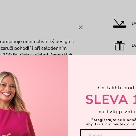
U
 kombinuje minimalistický design s
Dá
m
zaručí pohodlí i při celodenním
a 100 %. Ostrý výhled, žádný tlak,
O
Co takhle dod
H
SLEVA 
na Tvůj první 
Zaregistrujte se k odb
aby Ti už nic neuteklo, a 