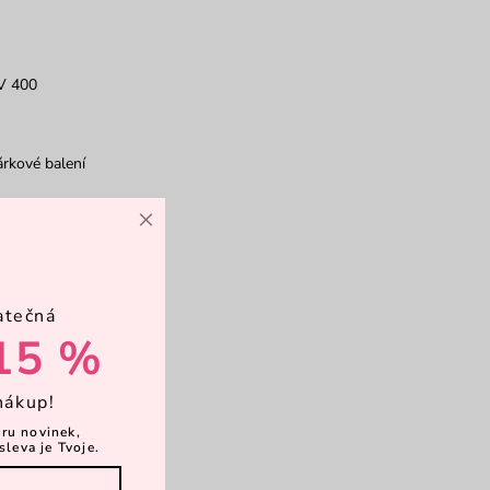
V 400
rkové balení
×
chranné pouzdro
atečná
adřík
15 %
nákup!
ěru novinek,
sleva je Tvoje.