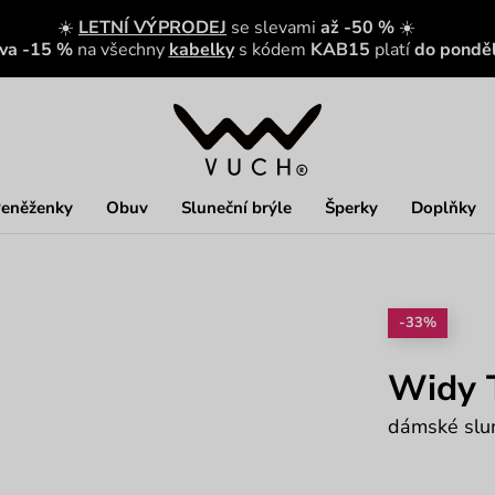
☀️
LETNÍ VÝPRODEJ
se slevami
až -50 %
☀️
eva -15 %
na všechny
kabelky
s kódem
KAB15
platí
do ponděl
eněženky
Obuv
Sluneční brýle
Šperky
Doplňky
-33%
Widy 
dámské slun