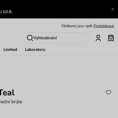
Zajímavosti ze světa Vuch:
Přečíst
í 10.8.
Výměna a vrácení zdarma
Zobrazit
Oblíbenci jsou zpět
Prohlédnout
Nech se inspirovat
Ukázat
Vyhledávání
Limited
Laboratory
Teal
eční brýle