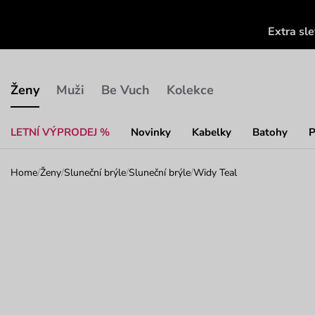
Extra sl
Ženy
Muži
Be Vuch
Kolekce
LETNÍ VÝPRODEJ %
Novinky
Kabelky
Batohy
P
Home
/
Ženy
/
Sluneční brýle
/
Sluneční brýle
/
Widy Teal