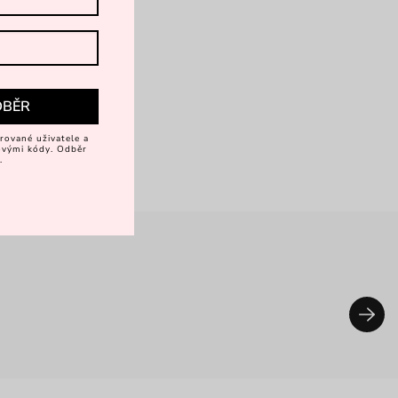
DBĚR
rované uživatele a
vovými kódy. Odběr
.