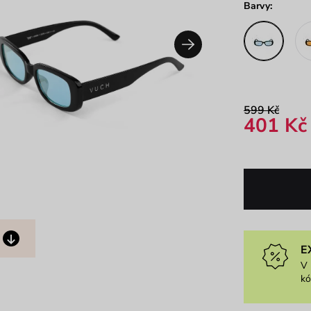
Barvy:
599 Kč
401 Kč
E
V 
k