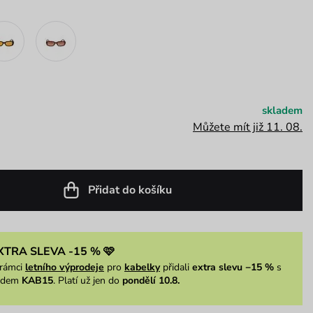
skladem
Můžete mít již 11. 08.
Přidat do košíku
XTRA SLEVA -15 % 🩷
rámci
letního výprodeje
pro
kabelky
přidali
extra slevu −15 %
s
ódem
KAB15
. Platí už jen do
pondělí 10.8.