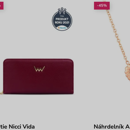
%
-45%
tie Nicci Vida
Náhrdelník A