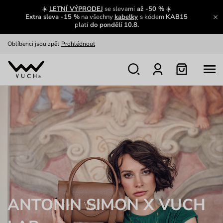
Zajímavosti ze světa Vuch:
Přečíst
☀️
LETNÍ VÝPRODEJ
se slevami
až -50 %
☀️
Extra sleva -15 %
na všechny
kabelky
s kódem
KAB15
Výměna a vrácení zdarma
Zobrazit
platí
do pondělí 10.8.
Oblíbenci jsou zpět
Prohlédnout
Nech se inspirovat
Ukázat
ANTONIN SIMON X VUCH