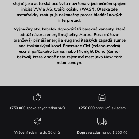
stejně jako autorská podšívka navržena v jedinečném spojení
iniciál VVV a AS, tvořící otázku (WAS?). Otázka zde
metaforicky zastupuje nekonečný proces hledání nových
interpretací.
Výjimečný styl kabelek doprovází tři barevné varianty, které
odráží názor a energii majitelky. Aurora Rosa (růžovo-
oranžová) přináší energii a eleganci italských západů slunce
nad toskánskými kopci, Émeraude Ciel (zeleno-modrá)
esenci pařížského šarmu, nebo Midnight Dune (černo-
béžová) která v sobě nese tajemství měst jako New York
nebo Londýn.
+750 000
spokojených zákazníků
+250 000
produktů skladem
Vrácení zdarma
do 30 dnů
Doprava zdarma
od 1 300 Kč