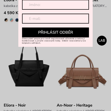
Eliora - Heritage
Eliora - Émeraude Ciel
kabelka z kolekce LABORATORY x ANTONIN SIMON
kabelka z kolekce LABORATORY x ANTONIN SIMON
4 590 Kč
4 590 Kč
PŘIHLÁSIT ODBĚR
Sleva platí pouze pro nově registrované uživatele a nelze ji
kombinovat s jinými slevovými kódy. Odběr newsletteru lze
kdykoliv odhlásit.
Eliora - Noir
An-Noor - Heritage