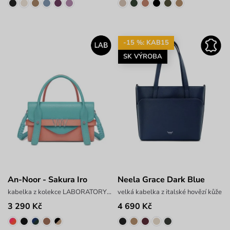
-15 %: KAB15
SK VÝROBA
An-Noor - Sakura Iro
Neela Grace Dark Blue
kabelka z kolekce LABORATORY x ANTONIN SIMON
velká kabelka z italské hovězí kůže
3 290 Kč
4 690 Kč