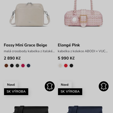
Fossy Mini Grace Beige
Elongé Pink
malá crossbody kabelka z italské hovězí kůže
kabelka z kolekce ABODI × VUCH LAB
2 890 Kč
5 990 Kč
Nové
Nové
SK VÝROBA
SK VÝROBA