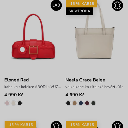
-15 %: KAB15
SK VÝROBA
Elongé Red
Neela Grace Beige
kabelka z kolekce ABODI × VUCH LAB
velká kabelka z italské hovězí kůže
4 990 Kč
4 690 Kč
-15 %: KAB15
-15 %: KAB15