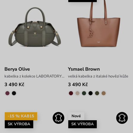
Berya Olive
Ysmael Brown
kabelka z kolekce LABORATORY x PAVEL BERKY
velká kabelka z italské hovězí kůže
3 490 Kč
3 490 Kč
-15 %: KAB15
Nové
SK VÝROBA
SK VÝROBA