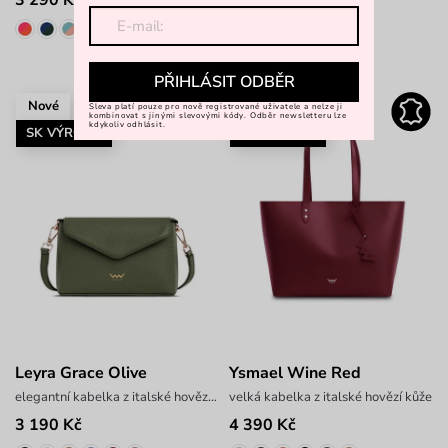
PŘIHLÁSIT ODBĚR
Nové
-15 %: KAB15
Sleva platí pouze pro nově registrované uživatele a nelze ji
kombinovat s jinými slevovými kódy. Odběr newsletteru lze
kdykoliv odhlásit.
SK VÝROBA
SK VÝROBA
Leyra Grace Olive
Ysmael Wine Red
elegantní kabelka z italské hovězí kůže
velká kabelka z italské hovězí kůže
3 190 Kč
4 390 Kč