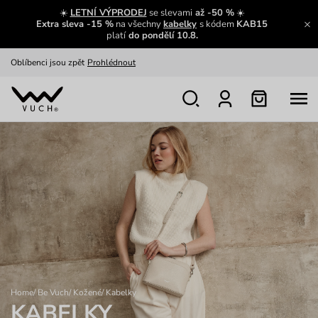
Zajímavosti ze světa Vuch:
Přečíst
☀️
LETNÍ VÝPRODEJ
se slevami
až -50 %
☀️
Extra sleva -15 %
na všechny
kabelky
s kódem
KAB15
Výměna a vrácení zdarma
Zobrazit
platí
do pondělí 10.8.
Oblíbenci jsou zpět
Prohlédnout
Nech se inspirovat
Ukázat
Home
/
Be Vuch
/
Kožené
/
Kabelky
KABELKY