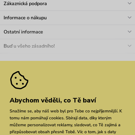
Zákaznická podpora
V pracovních dnech Po-Pá: 8-17h
Informace o nákupu
info@vuch.cz
Kontakt
Ostatní informace
+420 466 566 493
Doprava a platba
O nás
Buď u všeho zásadního!
Materiály a údržba
Kariéra
Nejčastější dotazy
Novinky
Slevy
Akce
Velkoobchod
Vrácení a reklamace
We Care
Odebírat
Pozáruční opravy
Dárkové poukazy
Zásady ochrany osobních údajů
zde
Vuchlook
Prodejny
Praha
Brno
Chrudim
Abychom věděli, co Tě baví
Snažíme se, aby náš web byl pro Tebe co nejpříjemnější. K
tomu nám pomáhají cookies. Sbírají data, díky kterým
můžeme personalizovat reklamy, sledovat, co Tě zajímá a
přizpůsobovat obsah přesně Tobě. Víc o tom, jak s daty