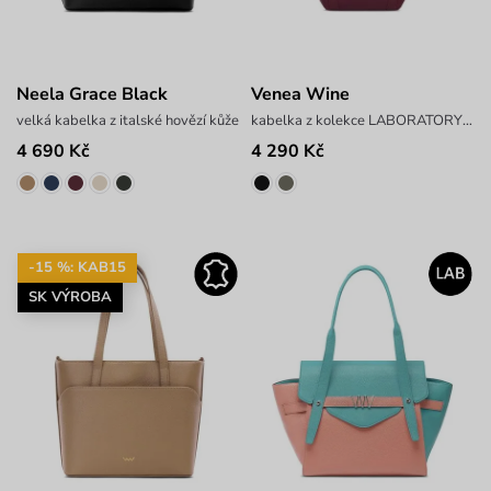
Neela Grace Black
Venea Wine
velká kabelka z italské hovězí kůže
kabelka z kolekce LABORATORY x PAVEL BERKY
4 690 Kč
4 290 Kč
-15 %: KAB15
SK VÝROBA