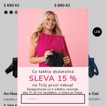
3 690 Kč
3 690 Kč
×
Co takhle dodatečná
SLEVA 15 %
na Tvůj první nákup!
Zaregistrujte se k odběru novinek,
aby Ti už nic neuteklo, a sleva je Tvoje.
An-Noor - Noir
An-Noor - Émeraude Ciel
kabelka z kolekce LABORATORY x ANTONIN SIMON
kabelka z kolekce LABORATORY x ANTONIN SIMON
3 290 Kč
3 290 Kč