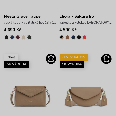
Neela Grace Taupe
Eliora - Sakura Iro
velká kabelka z italské hovězí kůže
kabelka z kolekce LABORATORY x ANTONIN SIMON
4 690 Kč
4 590 Kč
Nové
-15 %: KAB15
SK VÝROBA
SK VÝROBA