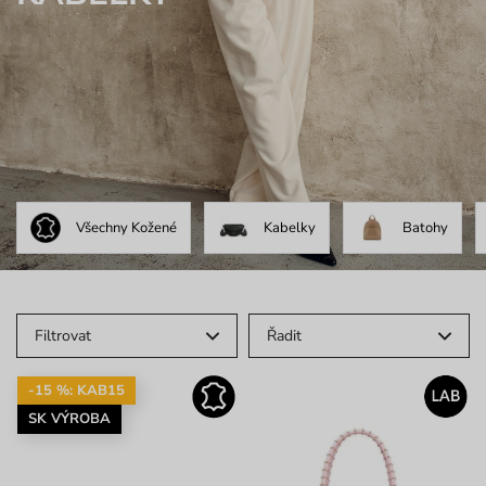
Všechny Kožené
Kabelky
Batohy
Filtrovat
Řadit
-15 %: KAB15
SK VÝROBA