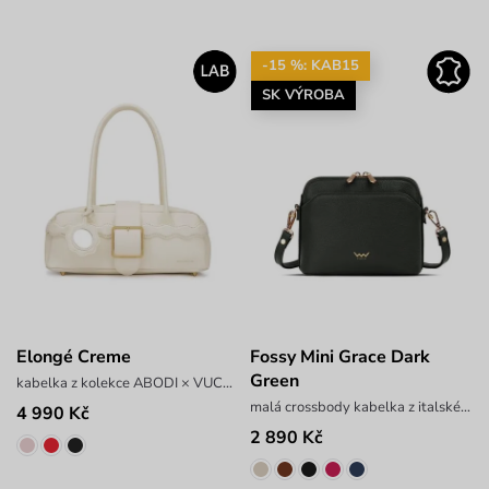
-15 %: KAB15
SK VÝROBA
Elongé Creme
Fossy Mini Grace Dark
Green
kabelka z kolekce ABODI × VUCH LAB
malá crossbody kabelka z italské hovězí kůže
4 990 Kč
2 890 Kč