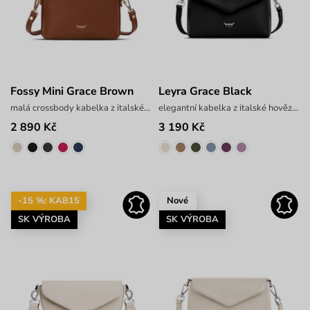
Fossy Mini Grace Brown
Leyra Grace Black
malá crossbody kabelka z italské hovězí kůže
elegantní kabelka z italské hovězí kůže
2 890 Kč
3 190 Kč
-15 %: KAB15
Nové
SK VÝROBA
SK VÝROBA