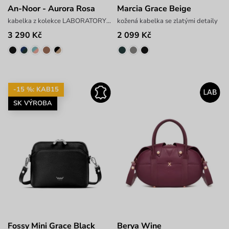
An-Noor - Aurora Rosa
Marcia Grace Beige
kabelka z kolekce LABORATORY x ANTONIN SIMON
kožená kabelka se zlatými detaily
3 290 Kč
2 099 Kč
-15 %: KAB15
SK VÝROBA
Fossy Mini Grace Black
Berya Wine