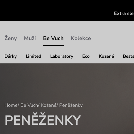
Extra sl
Ženy
Muži
Be Vuch
Kolekce
Dárky
Limited
Laboratory
Eco
Kožené
Bests
Home
/
Be Vuch
/
Kožené
/
Peněženky
PENĚŽENKY