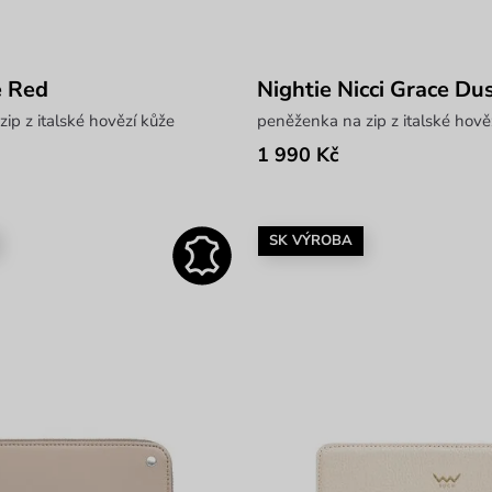
e Red
Nightie Nicci Grace Du
ip z italské hovězí kůže
peněženka na zip z italské hově
1 990 Kč
SK VÝROBA