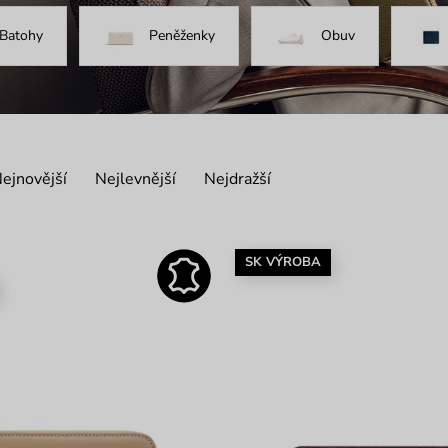
Batohy
Peněženky
Obuv
ejnovější
Nejlevnější
Nejdražší
SK VÝROBA