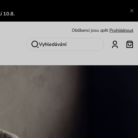
Zajímavosti ze světa Vuch:
Přečíst
í 10.8.
Výměna a vrácení zdarma
Zobrazit
Oblíbenci jsou zpět
Prohlédnout
Nech se inspirovat
Ukázat
Vyhledávání