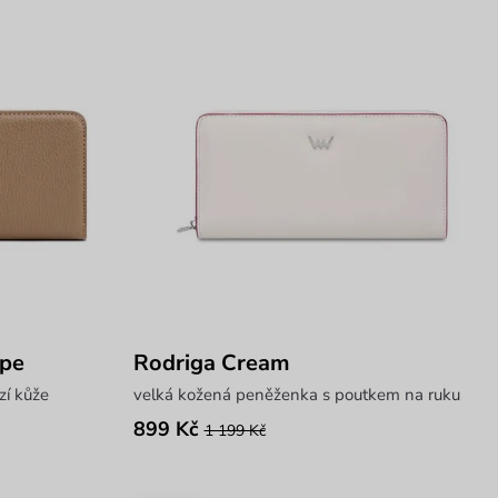
upe
Rodriga Cream
zí kůže
velká kožená peněženka s poutkem na ruku
899 Kč
1 199 Kč