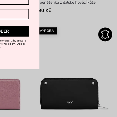
zí kůže
mini peněženka z italské hovězí kůže
1 790 Kč
SK VÝROBA
DBĚR
rované uživatele a
vovými kódy. Odběr
.