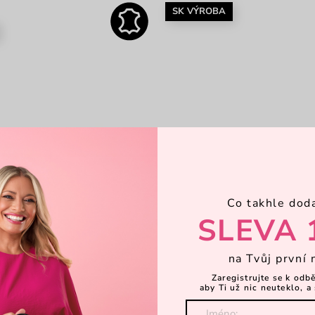
SK VÝROBA
Co takhle dod
SLEVA 
na Tvůj první 
Zaregistrujte se k odb
aby Ti už nic neuteklo, a 
ini Grace Dark Green
Nightie Nicci Grace Oli