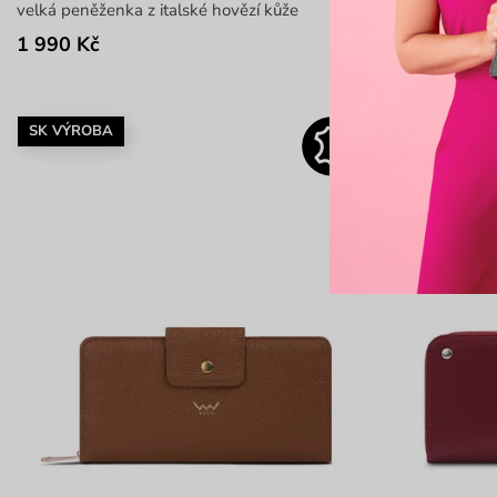
velká peněženka z italské hovězí kůže
mini peněženka
1 990 Kč
1 790 Kč
SK VÝROBA
SK VÝROBA