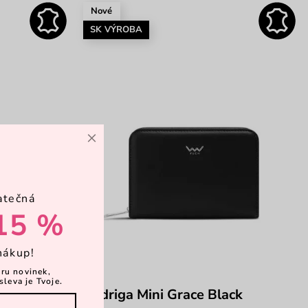
Nové
SK VÝROBA
×
atečná
15 %
nákup!
ěru novinek,
sleva je Tvoje.
ve
Rodriga Mini Grace Black