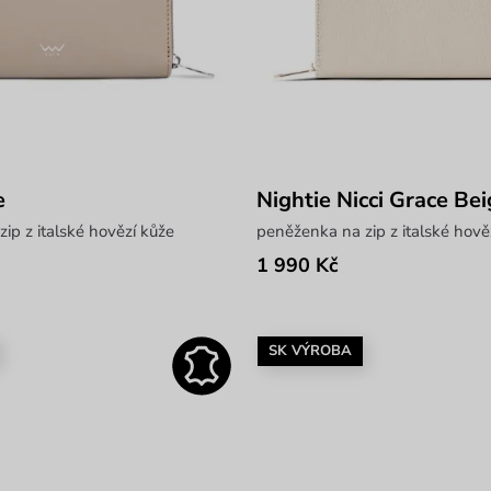
e
Nightie Nicci Grace Be
ip z italské hovězí kůže
peněženka na zip z italské hově
1 990 Kč
SK VÝROBA