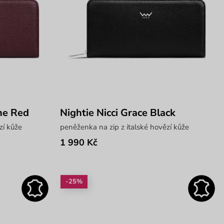
ne Red
Nightie Nicci Grace Black
zí kůže
peněženka na zip z italské hovězí kůže
1 990 Kč
-25%