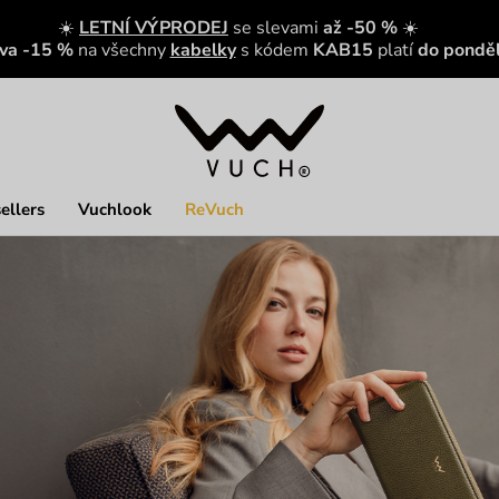
☀️
LETNÍ VÝPRODEJ
se slevami
až -50 %
☀️
eva -15 %
na všechny
kabelky
s kódem
KAB15
platí
do ponděl
ellers
Vuchlook
ReVuch