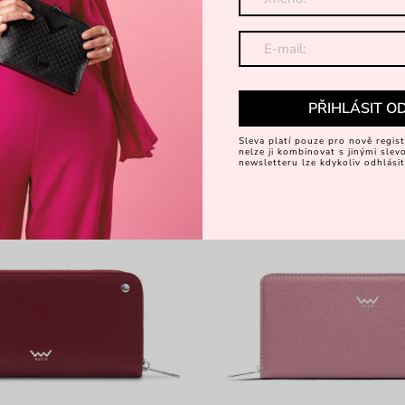
 z italské hovězí kůže
peněženka na zip z italské hově
1 990 Kč
SK VÝROBA
PŘIHLÁSIT O
Sleva platí pouze pro nově regist
nelze ji kombinovat s jinými sle
newsletteru lze kdykoliv odhlásit