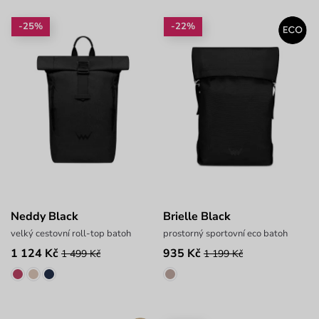
-25%
-22%
Neddy Black
Brielle Black
velký cestovní roll-top batoh
prostorný sportovní eco batoh
1 124 Kč
935 Kč
1 499 Kč
1 199 Kč