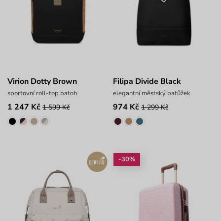
Virion Dotty Brown
Filipa Divide Black
sportovní roll-top batoh
elegantní městský batůžek
1 247 Kč
974 Kč
1 599 Kč
1 299 Kč
-30%