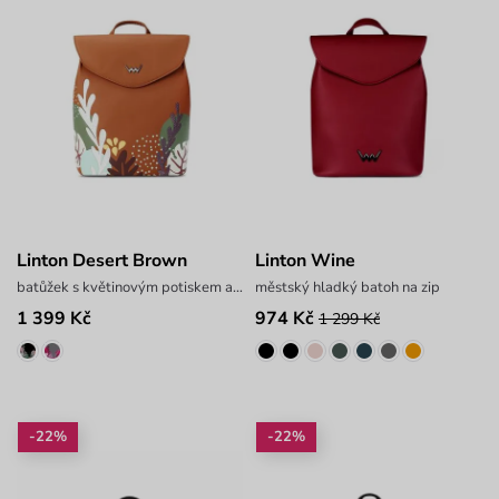
Linton Desert Brown
Linton Wine
batůžek s květinovým potiskem a výšivkou
městský hladký batoh na zip
1 399 Kč
974 Kč
1 299 Kč
-22%
-22%