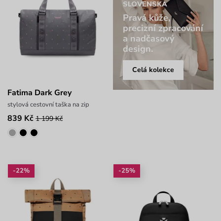
SLOVENSKA
Pravá kůže,
precizní zpracování
a nadčasový
design.
Celá kolekce
Fatima Dark Grey
stylová cestovní taška na zip
839 Kč
1 199 Kč
-22%
-25%