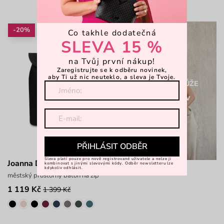
-20%
Co takhle dodatečná
SLEVA 15 %
na Tvůj první nákup!
Zaregistrujte se k odběru novinek,
aby Ti už nic neuteklo, a sleva je Tvoje.
V HLAVNÍ ROLI KŮŽE
Design VUCH v
prémiovém
provedení
Zobrazit
PŘIHLÁSIT ODBĚR
Sleva platí pouze pro nově registrované uživatele a nelze ji
Joanna Diamond Black
kombinovat s jinými slevovými kódy. Odběr newsletteru lze
kdykoliv odhlásit.
městský prostorný batoh na zip
1 119 Kč
1 399 Kč