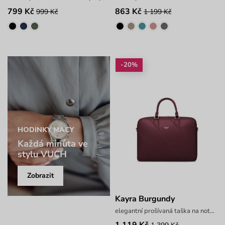
799 Kč
863 Kč
999 Kč
1 199 Kč
-20%
HODINKY MACY
Každá minuta ve
stylu VUCH
Zobrazit
Kayra Burgundy
elegantní prošívaná taška na notebook
1 119 Kč