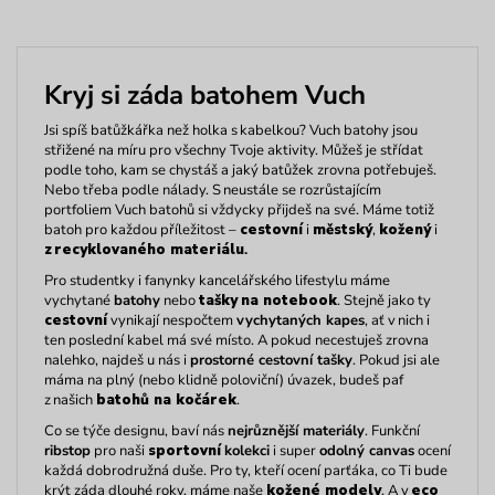
Kr
yj
si záda batohem
Vuch
Jsi spíš
batůžkářka
než holka s kabelkou?
Vuch
batohy jsou
střižené na míru pro všechny Tvoje aktivity.
Můžeš je střídat
podle toho, kam se chystáš a jaký batůžek zrovna potřebuješ.
Nebo třeba podle nálady. S
neustále se rozrůstajícím
portfoliem
Vuch
batohů
si vždycky přijdeš na sv
é.
M
áme totiž
batoh pro každou příležitost
–
cestovní
i
městský
,
kožený
i
z recyklovaného materiálu
.
Pro studentky i fanynky kancelářského lifestylu máme
vychytané
batohy
nebo
tašky
na notebook
.
Stejně jako ty
cestovní
vynikají nespočtem
vychytaných kapes
, ať v nich i
ten poslední kabel má své místo. A pokud necestuješ zrovna
nalehko, najdeš u nás i
prostorné
cestovní tašky
. Pokud jsi ale
máma na plný (nebo klidně poloviční) úvazek, budeš paf
z našich
batohů na kočárek
.
Co se týče designu, baví nás
nejrůznější materiály
.
Funkční
ribstop
pro naši
sportovní
kolekci
i super
odolný
canvas
ocení
každá dobrodružná duše. Pro ty, kteří ocení parťáka,
co
Ti bude
krýt záda dlouhé roky, máme naše
kožené modely
. A v
eco