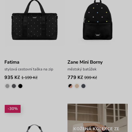
Fatima
Zane Mini Borny
stylová cestovní taška na zip
městský batůžek
935 Kč
779 Kč
1 199 Kč
999 Kč
-30%
KOŽENÁ KOLEKCE ZE