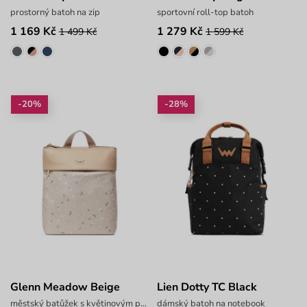
prostorný batoh na zip
sportovní roll-top batoh
1 169 Kč
1 279 Kč
1 499 Kč
1 599 Kč
-20%
-28%
Glenn Meadow Beige
Lien Dotty TC Black
městský batůžek s květinovým potiskem
dámský batoh na notebook