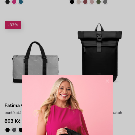
-33%
×
Fatima Grey
Virion Big Black
puntíkatá cestovní taška na zip
velký sportovní roll-top batoh
803 Kč
1 499 Kč
1 199 Kč