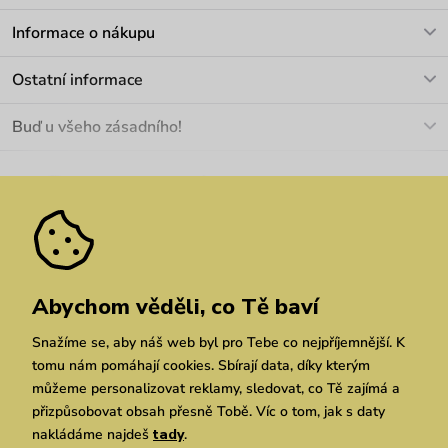
V pracovních dnech Po-Pá: 8-17h
Informace o nákupu
info@vuch.cz
Kontakt
Ostatní informace
+420 466 566 493
Doprava a platba
O nás
Buď u všeho zásadního!
Materiály a údržba
Kariéra
Nejčastější dotazy
Novinky
Slevy
Akce
Velkoobchod
Vrácení a reklamace
We Care
Odebírat
Pozáruční opravy
Dárkové poukazy
Zásady ochrany osobních údajů
zde
Vuchlook
Prodejny
Praha
Brno
Chrudim
Abychom věděli, co Tě baví
Snažíme se, aby náš web byl pro Tebe co nejpříjemnější. K
tomu nám pomáhají cookies. Sbírají data, díky kterým
můžeme personalizovat reklamy, sledovat, co Tě zajímá a
přizpůsobovat obsah přesně Tobě. Víc o tom, jak s daty
nakládáme najdeš
tady
.