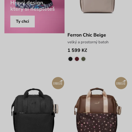
Hravý design,
který si nespleteš
Ty chci
Ferron Chic Beige
velký a prostorný batoh
1 599 Kč