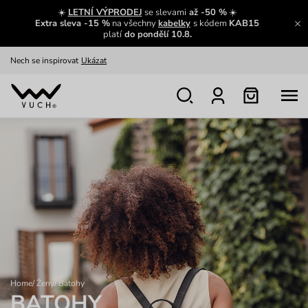
Výměna a vrácení zdarma
Zobrazit
☀️
LETNÍ VÝPRODEJ
se slevami
až -50 %
☀️
Extra sleva -15 %
na všechny
kabelky
s kódem
KAB15
Oblíbenci jsou zpět
Prohlédnout
platí
do pondělí 10.8.
Nech se inspirovat
Ukázat
Home
/
Ženy
/
Batohy
BATOHY