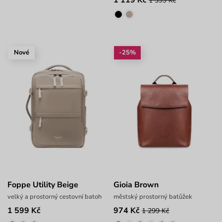
1 399 Kč
Nové
-25%
Foppe Utility Beige
Gioia Brown
velký a prostorný cestovní batoh
městský prostorný batůžek
1 599 Kč
974 Kč
1 299 Kč