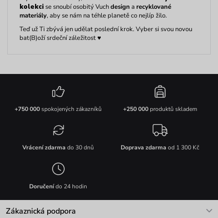
kolekci
se snoubí osobitý
Vuch
design
a
recyklované
materiály
, aby se nám na téhle planetě co nejlíp žilo.
Teď už Ti zbývá jen udělat poslední krok. Vyber si svou novou
bat
(B)
oží
srdeční záležitost
♥
+750 000
spokojených zákazníků
+250 000
produktů skladem
Vrácení zdarma
do 30 dnů
Doprava zdarma
od 1 300 Kč
Doručení
do 24 hodin
Zákaznická podpora