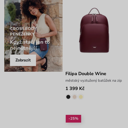
CROSSBODY
PENĚŽENKY
Když stačí jen to
nejnutnější
Zobrazit
Filipa Double Wine
městský vyztužený batůžek na zip
1 399 Kč
-25%