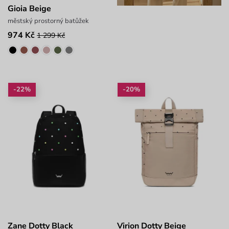
Gioia Beige
městský prostorný batůžek
974 Kč
1 299 Kč
-22%
-20%
Zane Dotty Black
Virion Dotty Beige