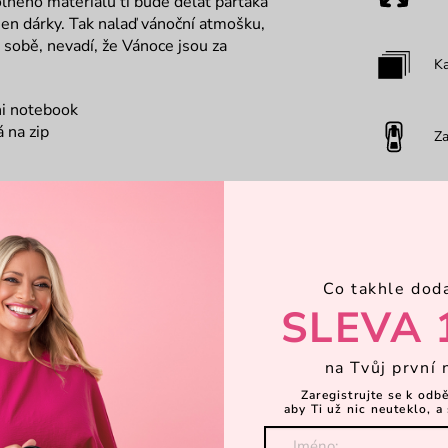
lného materiálu ti bude dělat parťáka
en dárky. Tak nalaď vánoční atmošku,
a sobě, nevadí, že Vánoce jsou za
Ka
ni notebook
 na zip
Za
Dá
O
Co takhle dod
SLEVA 
Objevte 
na Tvůj první 
Zaregistrujte se k odb
aby Ti už nic neuteklo, a 