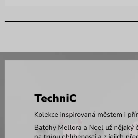
TechniC
Kolekce inspirovaná městem i pří
Batohy Mellora a Noel už nějaký č
na trůnu oblíbenosti a z jejich pře