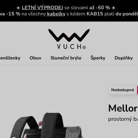
☀️
LETNÍ VÝPRODEJ
se slevami
až -50 %
☀️
eva -15 %
na všechny
kabelky
s kódem
KAB15
platí
do ponděl
eněženky
Obuv
Sluneční brýle
Šperky
Doplňky
Nedostupné
Mellor
prostorný b