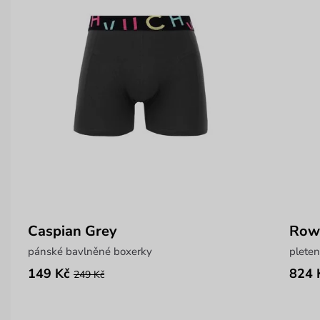
Caspian Grey
Rowd
pánské bavlněné boxerky
pleten
149 Kč
824 
249 Kč