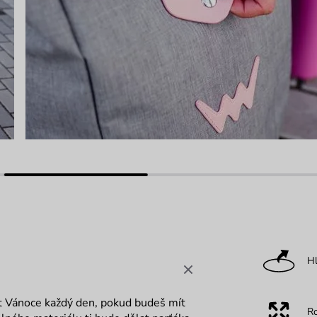
Hl
t Vánoce každý den, pokud budeš mít
R