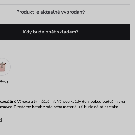
Produkt je aktuálně vyprodaný
Kdy bude opět skladem?
žová
ncouzštině Vánoce a ty můžeš mít Vánoce každý den, pokud budeš mít na
asavce. Prostorný batoh z odolného materiálu ti bude dělat parťáka…
í