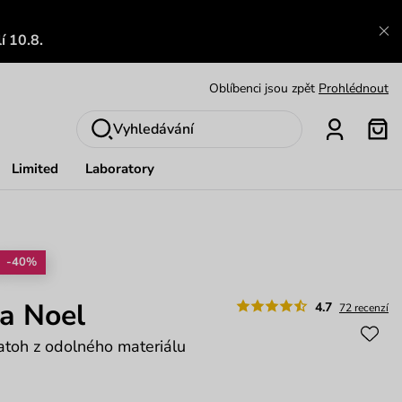
Zajímavosti ze světa Vuch:
Přečíst
í 10.8.
Výměna a vrácení zdarma
Zobrazit
Oblíbenci jsou zpět
Prohlédnout
Nech se inspirovat
Ukázat
Vyhledávání
Limited
Laboratory
-40%
a Noel
4.7
72 recenzí
atoh z odolného materiálu