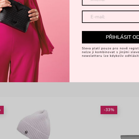
PŘIHLÁSIT O
Sleva platí pouze pro nově regist
nelze ji kombinovat s jinými sle
newsletteru lze kdykoliv odhlásit
%
-33%