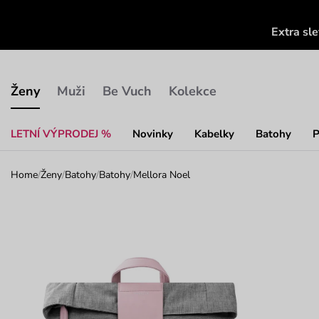
Extra sl
Ženy
Muži
Be Vuch
Kolekce
LETNÍ VÝPRODEJ %
Novinky
Kabelky
Batohy
P
Home
/
Ženy
/
Batohy
/
Batohy
/
Mellora Noel