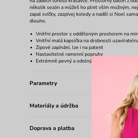
na zádech tohoto krasavce. Prostorný batoh z odo
několik sezón a můžeš ho plnit vším možným, nej
zapal svíčky, zazpívej koledy a naděl si Noel sam
dlouho.
Vnitřní prostor s odděleným prostorem na mi
Vnitřní malá kapsička na drobnosti uzavíratelná
Zipové zapínání, lze i na patent
Nastavitelné ramenní popruhy
Extrémně pevný a odolný materiál
Parametry
Materiály a údržba
Doprava a platba