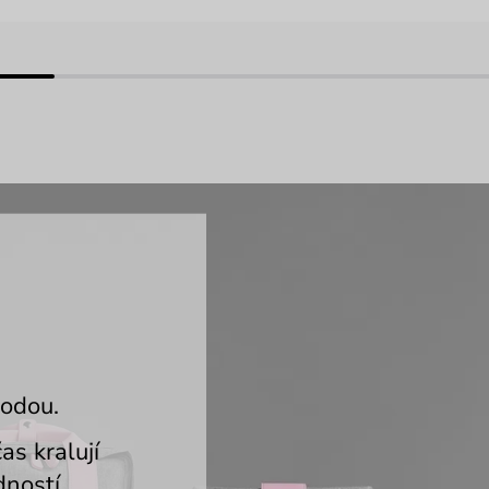
rodou.
as kralují
dností