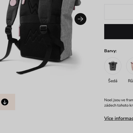
Barvy:
Šedá
Rů
Noel jsou ve fra
zádech tohoto kr
Více informac