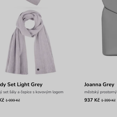
y Set Light Grey
Joanna Grey
ý set šály a čepice s kovovým logem
městský prostorný
Kč
937 Kč
1 099 Kč
1 399 Kč