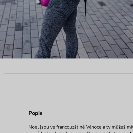
Popis
Noel jsou ve francouzštině Vánoce a ty můžeš mí