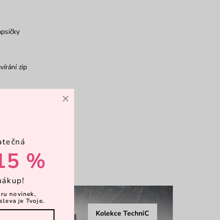
psičky
vírání zip
×
rkové balení
bjem
atečná
15 %
více
nákup!
ěru novinek,
sleva je Tvoje.
Kolekce TechniC