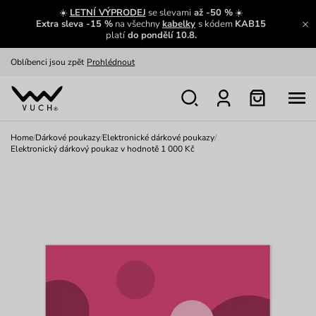
Zajímavosti ze světa Vuch:
Přečíst
☀️
LETNÍ VÝPRODEJ
se slevami
až -50 %
☀️
Extra sleva -15 %
na všechny
kabelky
s kódem
KAB15
Výměna a vrácení zdarma
Zobrazit
platí
do pondělí 10.8.
Oblíbenci jsou zpět
Prohlédnout
Nech se inspirovat
Ukázat
Home
/
Dárkové poukazy
/
Elektronické dárkové poukazy
/
Elektronický dárkový poukaz v hodnotě 1 000 Kč