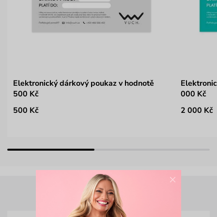
Elektronický dárkový poukaz v hodnotě
Elektroni
500 Kč
000 Kč
500 Kč
2 000 Kč
×