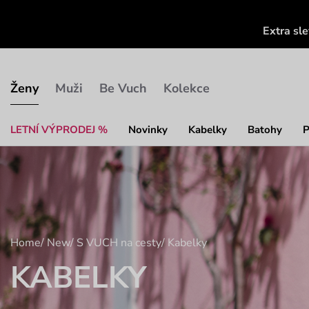
Extra sl
Ženy
Muži
Be Vuch
Kolekce
LETNÍ VÝPRODEJ %
Novinky
Kabelky
Batohy
P
Home
/
New
/
S VUCH na cesty
/
Kabelky
KABELKY