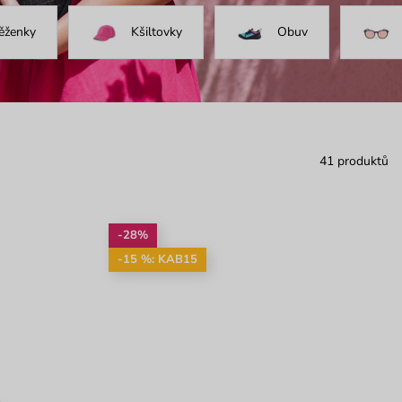
ěženky
Kšiltovky
Obuv
41 produktů
-28%
-15 %: KAB15