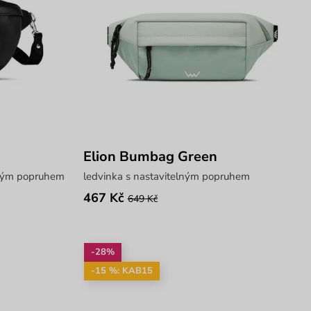
Elion Bumbag Green
elným popruhem
ledvinka s nastavitelným popruhem
467 Kč
649 Kč
-28%
-15 %: KAB15