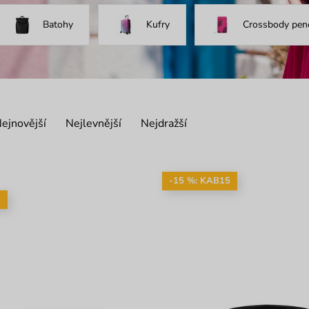
Batohy
Kufry
Crossbody pen
ejnovější
Nejlevnější
Nejdražší
-15 %: KAB15
5