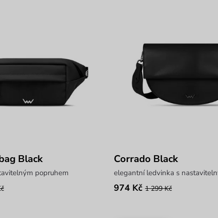
bag Black
Corrado Black
stavitelným popruhem
elegantní ledvinka s nastavit
974 Kč
Kč
1 299 Kč