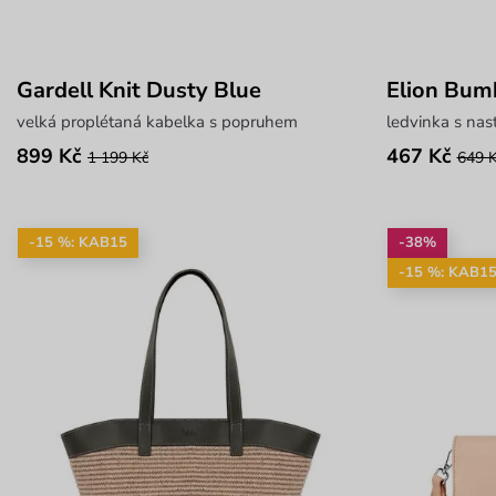
Gardell Knit Dusty Blue
Elion Bum
velká proplétaná kabelka s popruhem
ledvinka s na
899 Kč
467 Kč
1 199 Kč
649 
-15 %: KAB15
-38%
-15 %: KAB1