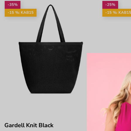
-35%
-25%
-15 %: KAB15
-15 %: KAB1
Gardell Knit Black
Tricia Dus