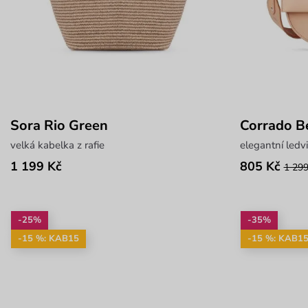
Sora Rio Green
Corrado B
velká kabelka z rafie
elegantní led
1 199 Kč
805 Kč
1 299
-25%
-35%
-15 %: KAB15
-15 %: KAB1