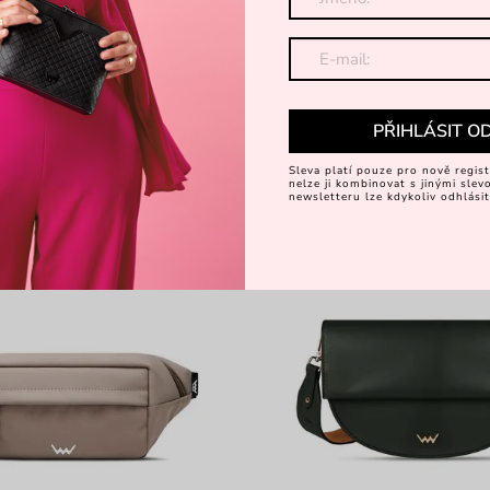
vinka s nastavitelným popruhem
velká kabelka z rafie
1 199 Kč
 Kč
-48%
PŘIHLÁSIT O
5
-15 %: KAB15
Sleva platí pouze pro nově regist
nelze ji kombinovat s jinými sle
newsletteru lze kdykoliv odhlásit