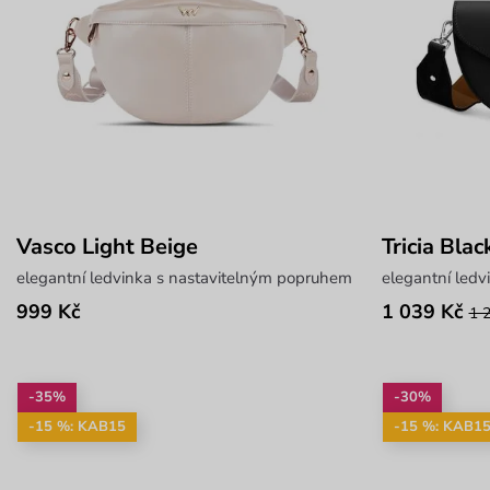
Vasco Light Beige
Tricia Blac
elegantní ledvinka s nastavitelným popruhem
elegantní led
999 Kč
1 039 Kč
1 
-35%
-30%
-15 %: KAB15
-15 %: KAB1