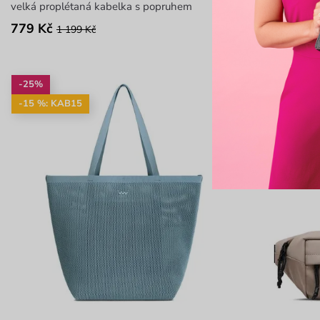
velká proplétaná kabelka s popruhem
elegantní led
779 Kč
974 Kč
1 199 Kč
1 299
-25%
-28%
-15 %: KAB15
-15 %: KAB1