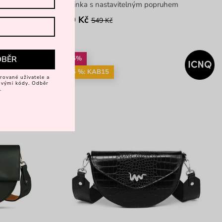
ledvinka s nastavitelným popruhem
340 Kč
549 Kč
-25%
DBĚR
-15 %: KAB15
rované uživatele a
vovými kódy. Odběr
.