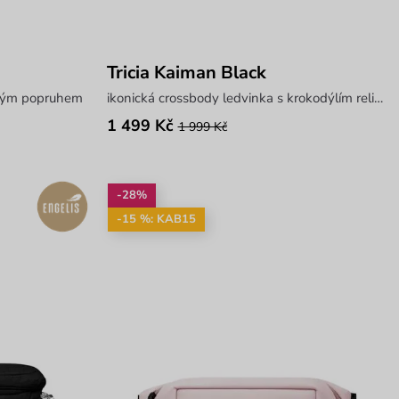
Tricia Kaiman Black
elným popruhem
ikonická crossbody ledvinka s krokodýlím reliéfem
1 499 Kč
1 999 Kč
-28%
-15 %: KAB15