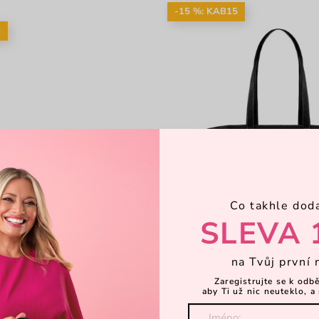
-15 %: KAB15
5
Co takhle dod
SLEVA 
na Tvůj první 
Zaregistrujte se k odb
aby Ti už nic neuteklo, a 
ty Blue
Sora Rio Black