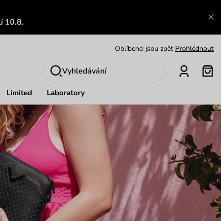
Výměna a vrácení zdarma
Zobrazit
í 10.8.
Oblíbenci jsou zpět
Prohlédnout
Nech se inspirovat
Ukázat
Vyhledávání
Limited
Laboratory