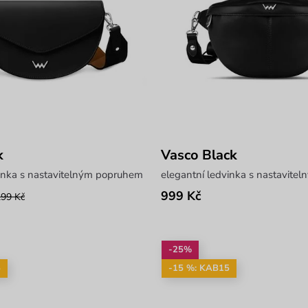
k
Vasco Black
vinka s nastavitelným popruhem
elegantní ledvinka s nastavit
999 Kč
299 Kč
-25%
5
-15 %: KAB15