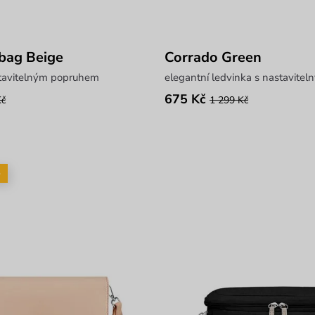
bag Beige
Corrado Green
stavitelným popruhem
elegantní ledvinka s nastavit
675 Kč
Kč
1 299 Kč
5