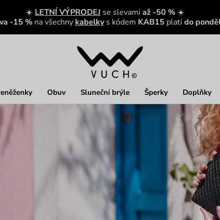
☀️
LETNÍ VÝPRODEJ
se slevami
až -50 %
☀️
eva -15 %
na všechny
kabelky
s kódem
KAB15
platí
do ponděl
eněženky
Obuv
Sluneční brýle
Šperky
Doplňky