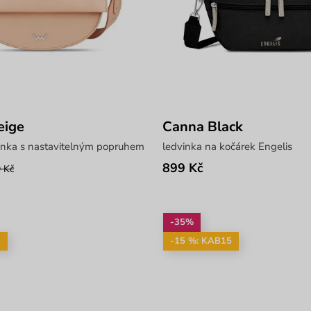
eige
Canna Black
vinka s nastavitelným popruhem
ledvinka na kočárek Engelis
899 Kč
 Kč
-35%
5
-15 %: KAB15