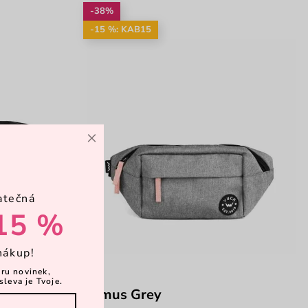
-38%
-15 %: KAB15
×
atečná
15 %
nákup!
ěru novinek,
sleva je Tvoje.
Remus Grey