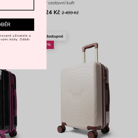
malý cestovní kufr
1 624 Kč
2 499 Kč
DBĚR
rované uživatele a
Nedostupné
vovými kódy. Odběr
.
-25%