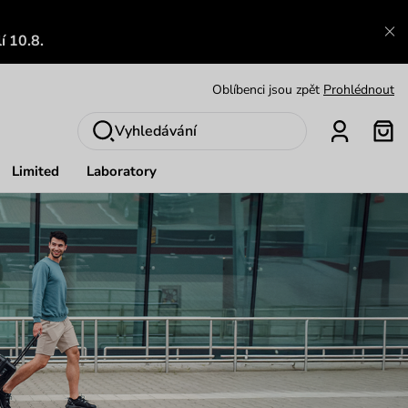
Výměna a vrácení zdarma
Zobrazit
í 10.8.
Oblíbenci jsou zpět
Prohlédnout
Nech se inspirovat
Ukázat
Vyhledávání
Limited
Laboratory