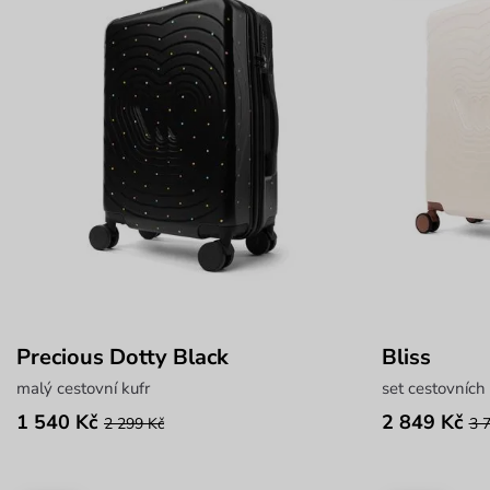
Precious Dotty Black
Bliss
malý cestovní kufr
set cestovních
1 540 Kč
2 849 Kč
2 299 Kč
3 