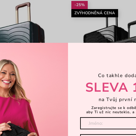
-25%
ZVÝHODNĚNÁ CENA
Co takhle dod
SLEVA 
na Tvůj první 
Zaregistrujte se k odb
aby Ti už nic neuteklo, a 
en
Enigma