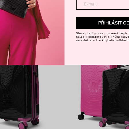
kufr
set cestovních kufrů
2 849 Kč
999 Kč
3 799 Kč
PŘIHLÁSIT O
Sleva platí pouze pro nově regist
ZVÝHODNĚNÁ CENA
nelze ji kombinovat s jinými sle
newsletteru lze kdykoliv odhlásit