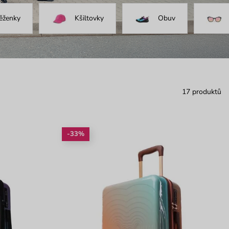
ěženky
Kšiltovky
Obuv
17 produktů
-33%