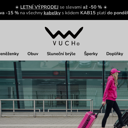
☀️
LETNÍ VÝPRODEJ
se slevami
až -50 %
☀️
eva -15 %
na všechny
kabelky
s kódem
KAB15
platí
do ponděl
eněženky
Obuv
Sluneční brýle
Šperky
Doplňky