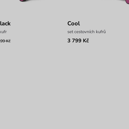
lack
Cool
kufr
set cestovních kufrů
3 799 Kč
299 Kč