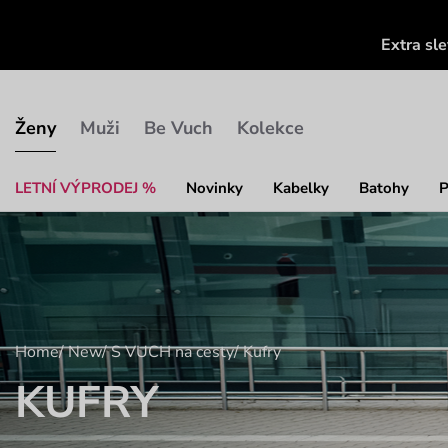
Extra sl
Ženy
Muži
Be Vuch
Kolekce
LETNÍ VÝPRODEJ %
Novinky
Kabelky
Batohy
P
Home
/
New
/
S VUCH na cesty
/
Kufry
KUFRY