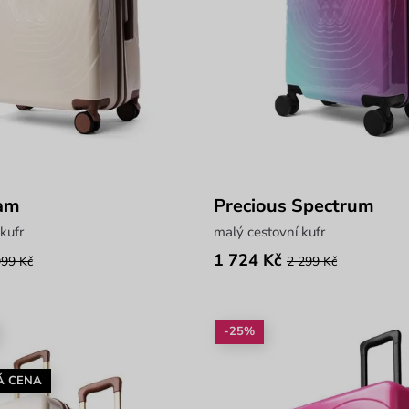
am
Precious Spectrum
kufr
malý cestovní kufr
1 724 Kč
999 Kč
2 299 Kč
-25%
Á CENA