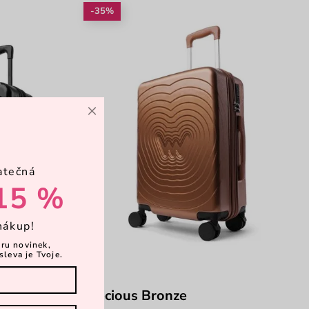
-35%
×
atečná
15 %
nákup!
ěru novinek,
sleva je Tvoje.
Precious Bronze