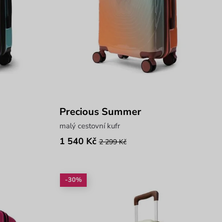
Precious Summer
malý cestovní kufr
1 540 Kč
2 299 Kč
-30%