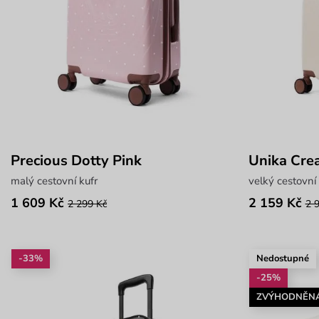
Precious Dotty Pink
Unika Cre
malý cestovní kufr
velký cestovní 
1 609 Kč
2 159 Kč
2 299 Kč
2 
-33%
Nedostupné
-25%
ZVÝHODNĚN