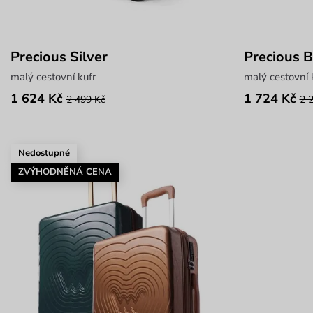
Precious Silver
Precious B
malý cestovní kufr
malý cestovní 
1 624 Kč
1 724 Kč
2 499 Kč
2 
Nedostupné
ZVÝHODNĚNÁ CENA