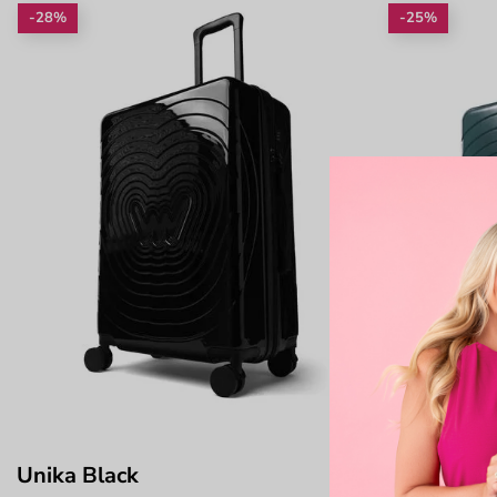
-28%
-25%
Unika Black
Unika Gre