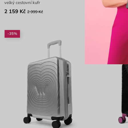
velký cestovní kufr
velký cestovní 
2 159 Kč
2 249 Kč
2 999 Kč
2 
-35%
-25%