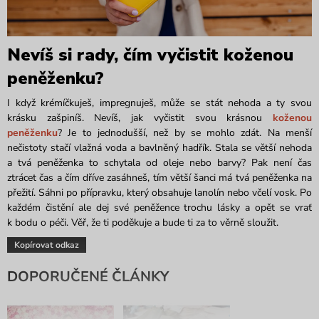
Nevíš si rady, čím vyčistit koženou
peněženku?
I když krémíčkuješ, impregnuješ, může se stát nehoda a ty svou
krásku zašpiníš. Nevíš, jak vyčistit svou krásnou
koženou
peněženku
? Je to jednodušší, než by se mohlo zdát. Na menší
nečistoty stačí vlažná voda a bavlněný hadřík. Stala se větší nehoda
a tvá peněženka to schytala od oleje nebo barvy? Pak není čas
ztrácet čas a čím dříve zasáhneš, tím větší šanci má tvá peněženka na
přežití. Sáhni po přípravku, který obsahuje lanolín nebo včelí vosk. Po
každém čistění ale dej své peněžence trochu lásky a opět se vrať
k bodu o péči. Věř, že ti poděkuje a bude ti za to věrně sloužit.
Kopírovat odkaz
DOPORUČENÉ ČLÁNKY