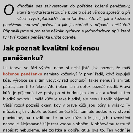
O
dhodlala ses zainvestovat do pořádné kožené peněženky,
která ti vydrží léta letoucí a bude ti dělat věrnou společnici při
všech tvých platbách? Tomu fandíme! Ale víš, jak o koženou
peněženku správně pečovat a jak ji ochránit v případě znečištění?
Připravili jsme si pro tebe několik rychlých a jednoduchých tipů, které
ty i tvá kožená peněženka určitě oceníte.
Jak poznat kvalitní koženou
peněženku?
Jsi teprve ve fázi výběru nebo si nejsi jistá, jak poznat, že máš
koženou peněženku
namísto koženky? V první řadě, když kupuješ
kůži, výrobce se s tím vždycky rád pochlubí. Takže nemusíš ani tak
pátrat, sám ti to řekne. Ale i okem a na dotek poznáš rozdíl. Pravá
kůže je příjemná, tvé prsty po ní budou jen klouzat a užívat si ten
hladký povrch. Umělá kůže je také hladká, ale není už tolik příjemná.
Větší rozdíl poznáš okem, kdy v pravé kůži jsou póry a vrásky. Ty
můžeš najít i v dobře udělané umělé kůži, tam ale budou rozvrstvené
pravidelně, na rozdíl od té pravé kůže, kde je jejich rozmístění
nahodilé. Nejzábavnější je test vodou a ohněm. K ohňovému testu tě
nabádat nebudeme, ale zkrátka a dobře, cítila bys to. Ten vodní je