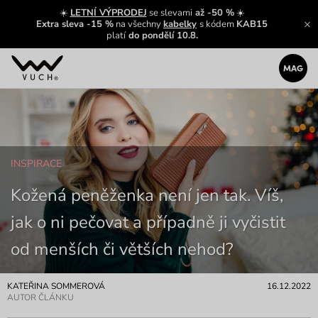
☀️
LETNÍ VÝPRODEJ
se slevami
až -50 %
☀️
Extra sleva -15 %
na všechny
kabelky
s kódem
KAB15
platí
do pondělí 10.8.
INSPIRACE
Kožená peněženka není jen tak. Víš,
jak o ni pečovat a případně ji vyčistit
od menších či větších nehod?
KATEŘINA SOMMEROVÁ
16.12.2022
AUTOR ČLÁNKU