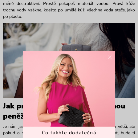
méně destruktivní. Prostě pokapeš materiál vodou. Pravá kůže
trochu vody vsákne, kdežto po umělé kůži všechna voda steče, jako
po plastu.
×
Jak pravidelně pečovat o koženou
peněženku, to je oč tu běží
Je nám jasné, že investice do pravé kůže může být o něco větší, ale
Co takhle dodatečná
pokud o svou
koženou peněženku
budeš dobře pečovat, bude ti