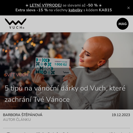
☀️
LETNÍ VÝPRODEJ
se slevami až
-50 %
☀️
Extra sleva -15 %
na všechny
kabelky
s kódem
KAB15
SVĚT VUCH
5 tipů na vánoční dárky od Vuch, které
zachrání Tvé Vánoce
BARBORA ŠTĚPÁNOVÁ
19.12.2023
AUTOR ČLÁNKU