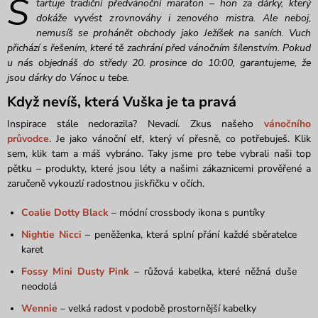
S
tartuje t
radiční předvánoční maraton – hon za dárky, který
dokáže
vyvést z rovnováhy
i zenového mistra.
Ale neboj,
nemusíš se prohánět obchody jako Ježíšek na saních. Vuch
přichází s řešením, které tě zachrání před vánočním šílenstvím.
P
okud
u nás objednáš
do středy 20.
prosince
do 10
:00, garantujeme, že
jsou dárky
do Vánoc
u tebe
.
Když nevíš, kter
á
Vuška
je ta pravá
Inspirace stále nedorazila? Nevadí.
Zkus našeho
vánočního
průvodce
. J
e jako vánoční elf, který ví přesně, co potřebuje
š. Klik
sem, klik tam a máš vybráno. Taky jsme pro tebe v
ybrali naši top
pětku – produkty, které jsou léty a našimi zákaznicemi prověřené a
zaručeně
vykouzlí radostnou jiskřičku v očích
.
Coalie Dotty Black
– módní
crossbody
ikona
s puntíky
Nightie
Nicci
– peněženka, která splní přání každé sběratelce
karet
Fossy
Mini
Dusty
Pink
– růžová kabelka, které něžná duše
neodolá
Wennie
– velká radost v podobě prostornější kabelky