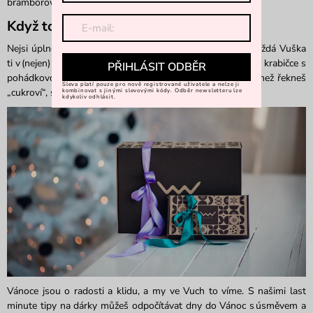
bramborovém salátu.
Když to nechceš zabalit
Nejsi úplně profesionální balič? I na tohle jsme mysleli.
Každ
á
Vuška
ti v
(nejen)
předvánočním období
přijde ve vánoční dárkové krabičce s
PŘIHLÁSIT ODBĚR
pohádkovou mašlí
. Pak už stačí jen radost předat a
dřív, než řekneš
Sleva platí pouze pro nově registrované uživatele a nelze ji
„cukroví“
,
se ti
vrhne
kolem krku.
kombinovat s jinými slevovými kódy. Odběr newsletteru lze
kdykoliv odhlásit.
Vánoce jsou o radosti a klidu, a my v
e
Vuch to víme. S našimi last
minute
tipy na dárky můžeš odpočítávat dny do Vánoc s
úsměvem
a