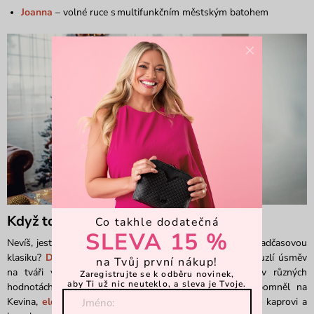
Joanna
– volné ruce s multifunkčním městským batohem
×
Když to nechceš riskovat
Co takhle dodatečná
SLEVA 15 %
Nevíš, jestli fandí barvám a puntíkům nebo si potrpí na nadčasovou
klasiku?
D
árkový
Vucher
je zaručená radost, která vykouzlí úsměv
na Tvůj první nákup!
na tváři všem blízkým. Vybrat si můžeš z poukazů v různých
Zaregistrujte se k odběru novinek,
aby Ti už nic neuteklo, a sleva je Tvoje.
hodnotách. A pokud jsi Ježíšek opozdilec
nebo jsi zapomněl na
Kevina
,
elektronický
Vucher
je tu pro Tebe kdykoliv. I po kaprovi a