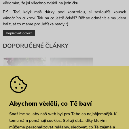
vědom
ím
, že jsi všechno zvládl na jedničku.
P.S.: Teď, když má
š
dárky pod kontrolou, si zaslouží
š
kousek
vánočního cukroví. Tak na co ještě čeká
š
?
Běž se odměnit a my
jdem
balit, ať to máme pro Ježíška
ready
. :)
Kopírovat odkaz
DOPORUČENÉ ČLÁNKY
Bratislavské módní dny:
ABODI x VUCH LAB:
Abychom věděli, co Tě baví
Spojení designu s
Příběh, který se stal
divokou přírodou
skutečností
Snažíme se, aby náš web byl pro Tebe co nejpříjemnější. K
tomu nám pomáhají cookies. Sbírají data, díky kterým
můžeme personalizovat reklamy, sledovat, co Tě zajímá a