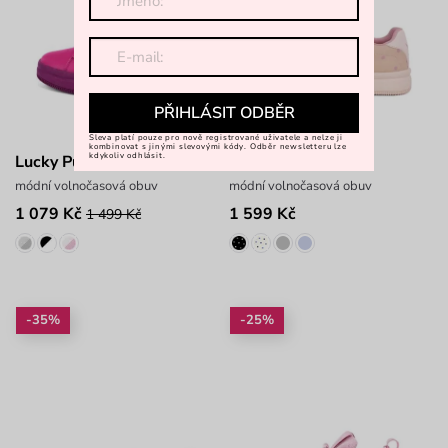
PŘIHLÁSIT ODBĚR
Sleva platí pouze pro nově registrované uživatele a nelze ji
kombinovat s jinými slevovými kódy. Odběr newsletteru lze
kdykoliv odhlásit.
Lucky Purple
Lucky Dots Beige
módní volnočasová obuv
módní volnočasová obuv
1 079 Kč
1 599 Kč
1 499 Kč
-35%
-25%