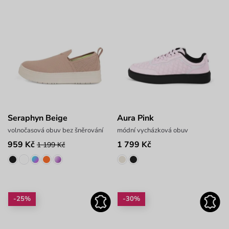
Seraphyn Beige
Aura Pink
volnočasová obuv bez šněrování
módní vycházková obuv
959 Kč
1 799 Kč
1 199 Kč
-25%
-30%