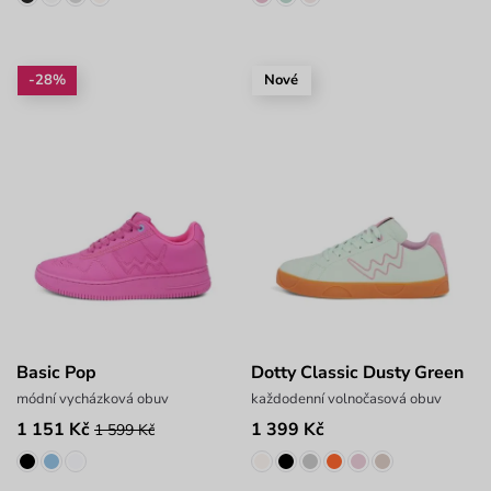
-28%
Nové
Basic Pop
Dotty Classic Dusty Green
módní vycházková obuv
každodenní volnočasová obuv
1 151 Kč
1 399 Kč
1 599 Kč