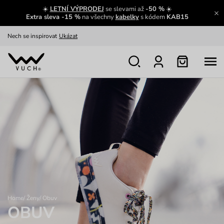
☀️
LETNÍ VÝPRODEJ
se slevami až
-50 %
☀️
Oblíbenci jsou zpět
Prohlédnout
Extra sleva -15 %
na všechny
kabelky
s kódem
KAB15
Nech se inspirovat
Ukázat
Home
/
Ženy
/
Obuv
OBUV