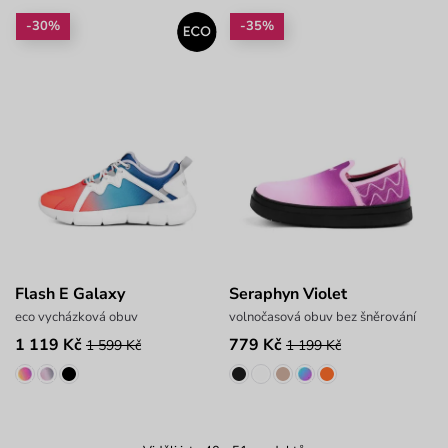
-30%
-35%
Flash E Galaxy
Seraphyn Violet
eco vycházková obuv
volnočasová obuv bez šněrování
1 119 Kč
779 Kč
1 599 Kč
1 199 Kč