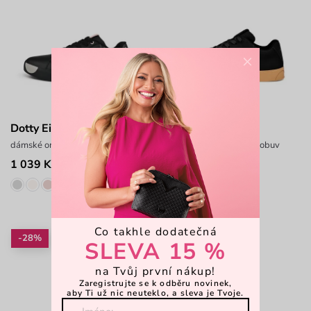
×
Dotty Eilyn Black
Dotty Classic Black
dámské originální tenisky s puntíky
každodenní volnočasová obuv
1 039 Kč
909 Kč
1 599 Kč
1 399 Kč
Co takhle dodatečná
-28%
Nové
SLEVA 15 %
na Tvůj první nákup!
Zaregistrujte se k odběru novinek,
aby Ti už nic neuteklo, a sleva je Tvoje.