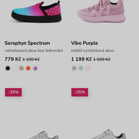
Seraphyn Spectrum
Vibe Purple
volnočasová obuv bez šněrování
módní vycházková obuv
779 Kč
1 199 Kč
1 199 Kč
1 599 Kč
-35%
-25%