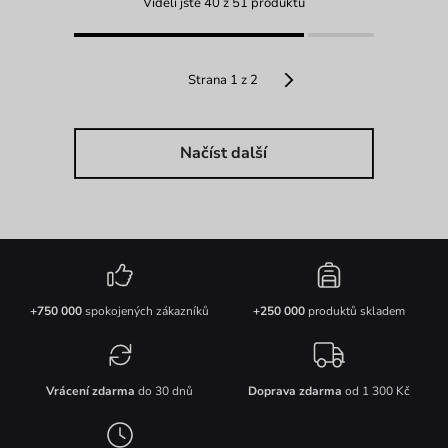
Viděli jste 40 z 51 produktů
Strana 1 z 2
Načíst další
+750 000
spokojených zákazníků
+250 000
produktů skladem
Vrácení zdarma
do 30 dnů
Doprava zdarma
od 1 300 Kč