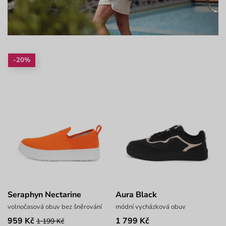
-20%
Seraphyn Nectarine
Aura Black
volnočasová obuv bez šněrování
módní vycházková obuv
959 Kč
1 799 Kč
1 199 Kč