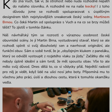
K
do zná
Vuch
, tak ví, že strohost nebo
nuda
rozhodně nepatří
do našeho slovníku. A rozhodně ne na naše
kecky
!
I z toho
důvodu jsme se rozhodli spolupracovat s úspěšným
designérem těch nejstylovějších
sneakersek
český scény,
Martinem
Brnou
.
Co čeká Martin od spolupráce s
Vuch
a na co se
brzy
můžeš
těšit?
To z
jistíš
v tomhle článku.
Náš návrhářský tým
se rozrostl o výraznou osobnost české
obuvnické scény. Je jí Martin Brna, vystudovaný stavař, který se ale
rozhodl splnit si svůj
d
louholetý
sen a navrhovat
originální
, ale
funkční obuv.
Sám o sobě tvrdí, že je
„
obyčejným klukem z paneláku,
který se odvážil vystoupit z rozjetého vlaku za jízdy
.”
Začátky dle něj
nebyly úplně ideální a sám tvrdí, že měl spoustu obav. Vše to ale
mělo svůj důvod. Dnes dělá to
, co si vždycky přál. Největší radostí
pro něj je
vidět, když
lidé na ulici nosí
jeho boty
. Připomíná mu to
všechnu jeho práci, úsilí a dlouhou cestu, která k tomuhle okamžiku
vedla.