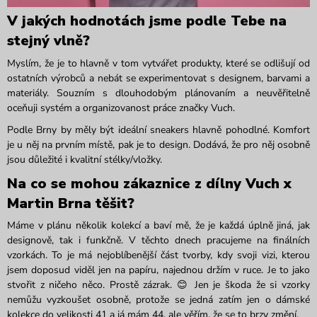
V jakých hodnotách jsme podle Tebe na
stejný vlně?
Myslím, že je to hlavně v tom vytvářet produkty, které se odlišují od
ostatních výrobců a nebát se experimentovat s designem, barvami a
materiály. Souzním s dlouhodobým plánovaním a neuvěřitelně
oceňuji systém a organizovanost práce
značky
Vuch
.
Podle Brny by měly
být ideální
sneakers
hlavně pohodlné.
Komfort
je u něj na prvním místě,
pak je to design.
Dodává, že pro něj osobně
jsou důležité i kvalitní stélky/vložky
.
Na co s
e
mohou zákaznice
z dílny
Vuch
x
Martin Brna těšit?
Máme v plánu několik kolekcí a baví mě, že je každá úplně jiná, jak
designově, tak
i
funkčně. V těchto dnech pracujeme na finálních
v
zorkách
. To je m
á
nejoblíbenější část tvorby, kdy svoji vizi, kterou
jsem doposud viděl jen na papíru, najednou držím v ruce. Je to jako
stvořit z ničeho něco.
Prostě z
ázrak
.
😊
Jen je škoda že si vzorky
nemůžu vyzkoušet osobně, protože se jedná zatím jen o dámské
kolekce do velikosti 41 a já mám 44, ale věřím, že se to brzy změní
.