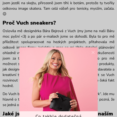
jsem jezdil na skejtu, přirozeně jsem tíhl k botám, protože ty tvořily
celkovou image
skatera
. Tam celá vášeň pro tenisky, myslím, začala
.
😊
Proč
Vuch
sneakers
?
Oslovila mě designérka Bára Bejrová z
Vuch (my jsme na naši Báru
moc pyšní <3)
a po pár e-mailech jsme se dohodli. Byla to pro mě
příležitost spolupracovat na hezkých projektech, přitahovala mě
celkově image firmy, kolektiv a moc se mi líbilo detailní plánování
×
ohledně výroby a nadcházejících kolekcí. Po mé předchozí zkušenosti
jsem za takové firemní nastavení moc rád. Určitě je to
pro mě
možnost se konečně kreativně vyjádřit a vytvořit
tak
hezké produkty,
jak designově, tak funkčně. Je to příležitost poznat nové dodavatele a
kreativní tvůrce, naučit se nové techniky výroby a pokusit se
Vuch
rozvinout v obuvnické části produktů. Myslím, že nás toho čeká fakt
hodně.
Do
Vuch
by Martin rád přinesl tzv. „
sneakersdesignový
jazyk“
. J
de
mu
hlavně o to
vytvořit tak ikonický design, že
každý
i z dálky pozná
, že
se jedná o
design
zrovna
Vuch
teni
sek
.
Jaké jsou Tvé dojmy ze spolupráce s naším
Co takhle dodatečná