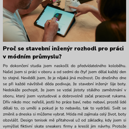
Proč se stavební inženýr rozhodl pro
práci
v
m
ódním průmyslu
?
Po dokončení studia jsem naskočil do předvídatelného koloběhu.
Našel jsem si práci v oboru a od sedmi do čtyř jsem dělal každý den
to stejné. Nevěděl jsem, že je nějaká jiná možnost. Do dnešního dne
se při každé návštěvě děda podivuje, že stavební inženýr šije boty.
Nedokáže pochopit, že jsem se vzdal jistoty stálého zaměstnání v
oboru, který jsem vystudoval a dobrovolně začal pracovat rukama.
D
řív nikdo moc neřešil, jestli ho práce baví, nebo nebaví, prostě lidé
dělali to, co uměli a pokud je to nebavilo, tak to vydrželi. Svět se
změnil a dneska si můžeme vybrat. Móda mě zajímala celý život, boty
obzvlášť. Design tenisek mě přitahoval už od základky, kdy jsem si
vymýšlel fiktivní skate
sneakers
firmy a kreslil jim návrhy. Protože