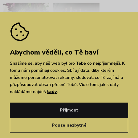
Bratislavské módní dny:
ABODI x VUCH LAB:
Abychom věděli, co Tě baví
Spojení designu s
Příběh, který se stal
divokou přírodou
skutečností
Snažíme se, aby náš web byl pro Tebe co nejpříjemnější. K
tomu nám pomáhají cookies. Sbírají data, díky kterým
můžeme personalizovat reklamy, sledovat, co Tě zajímá a
přizpůsobovat obsah přesně Tobě. Víc o tom, jak s daty
nakládáme najdeš
tady
.
Přijmout
RE:VUCH: Druhá šance
Kvetka Horváthová:
pro textil, první volba
Nová slovenská VUCH
Pouze nezbytné
pro design
ambasadorka