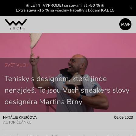
☀️
LETNÍ VÝPRODEJ
se slevami až
-50 %
☀️
Extra sleva -15 %
na všechny
kabelky
s kódem
KAB15
SVĚT VUCH
Tenisky s designem, které jinde
nenajdeš. To jsou Vuch sneakers slovy
designéra Martina Brny
NATÁLIE KREJČOVÁ
06.09.2023
AUTOR ČLÁNKU