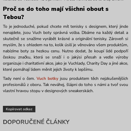
Proč
se
do toho m
ají všichni
obout s
Tebou?
To je jednoduché, pokud chcete mít tenisky s designem, který jinde
nenajdete, jsou
Vuch
boty správná volba. Dbáme na každý detail a
skutečně se snažíme vyrábět krásné a originální tenisky. Zároveň si
myslím, že s ohledem na to, kolik úsilí je věnováno všem produktům,
nabízíme
boty
za hezkou cenu. Nutno dodat, že koupí lidé podpoří
českou značku
, která se snaží i
o jakýsi přesah a vedle výroby
organizuje i
charitativní
akce, jako je
V
uch
lady
,
Charity
Day
a
jiné akce,
které pomáhají lidem měnit jejich životy k lepšímu.
Tady není o čem.
Vuch
botky
jsou produktem těch nejzkušenějších
profesionálů z oboru. Tak neváhej, š
lápni do toho s námi a tvoř svou
vlastní hr
avou
stopu v
d
esignovýc
h
sn
eakerskách
.
Kopírovat odkaz
DOPORUČENÉ ČLÁNKY