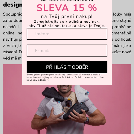
designerským týmem?
SLEVA 15 %
Spolupráce je nastavená na takové hezké, přátelské vlně. Holky mají
na Tvůj první nákup!
za tu dobu, co navrhují, mnoho zkušeností a myslím, že jsme stejně
Zaregistrujte se k odběru novinek,
aby Ti už nic neuteklo, a sleva je Tvoje.
naladěni. Veškeré podrobnosti mých návrhů společně probíráme
online nebo během osobního setkání
v
L
ukavici
. Momentálně
navrhuji především dámské kolekce bot, takže zpětná vazba od holek
z
Vuch
je přímo od těch, kterým jsou boty určeny. To vnímám jako
zásadní.
Debata nad produkty a všudypřítomná odvaha zkoušet nové
věci
mě moc baví.
PŘIHLÁSIT ODBĚR
Sleva platí pouze pro nově registrované uživatele a nelze ji
kombinovat s jinými slevovými kódy. Odběr newsletteru lze
kdykoliv odhlásit.