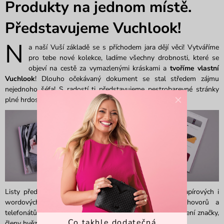
Produkty na jednom místě.
Představujeme Vuchlook!
N
a naší Vuší základě se s příchodem jara dějí věci! Vytváříme
pro tebe nové kolekce, ladíme všechny drobnosti, které se
objeví na cestě za vymazlenými kráskami a
tvoříme vlastní
Vuchlook
! Dlouho očekávaný dokument se stal středem zájmu
nejednoho šéfa! S radostí ti představujeme pestrobarevné stránky
×
plné hrdosti firmy!
Listy představují desítky probdělých nocí, popsaných papírových i
wordových stránek a pár řekněme rozrušených rozhovorů a
telefonátů. Prezentují výběr produktů za dosavadní působení značky,
Co takhle dodatečná
členy hvězdného týmu i bohatou historii v číslech!