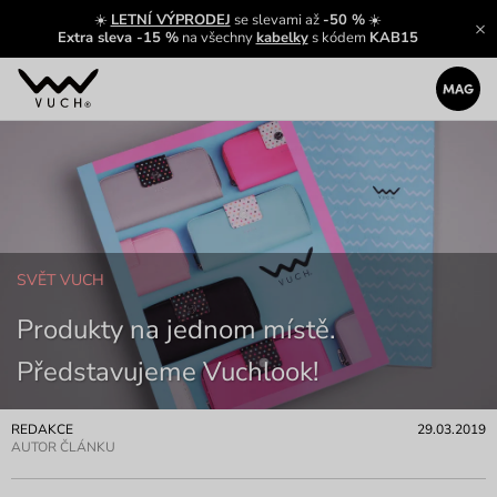
☀️
LETNÍ VÝPRODEJ
se slevami až
-50 %
☀️
Extra sleva -15 %
na všechny
kabelky
s kódem
KAB15
SVĚT VUCH
Produkty na jednom místě.
Představujeme Vuchlook!
REDAKCE
29.03.2019
AUTOR ČLÁNKU