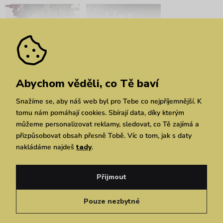
Bratislavské módní dny:
ABODI x VUCH LAB:
Abychom věděli, co Tě baví
Spojení designu s
Příběh, který se stal
divokou přírodou
skutečností
Snažíme se, aby náš web byl pro Tebe co nejpříjemnější. K
tomu nám pomáhají cookies. Sbírají data, díky kterým
můžeme personalizovat reklamy, sledovat, co Tě zajímá a
přizpůsobovat obsah přesně Tobě. Víc o tom, jak s daty
nakládáme najdeš
tady
.
Přijmout
RE:VUCH: Druhá šance
Kvetka Horváthová:
pro textil, první volba
Nová slovenská VUCH
Pouze nezbytné
pro design
ambasadorka