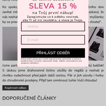
SLEVA 15 %
Ke spokojenosti všech přítomných k nám během dnešního dne
zavítal milý řidič s paletou plnou balíků. Pán byl natolik laskavý, že
na Tvůj první nákup!
nás nechal napospas těžké zásilce a zmizel z dohledu. Jeho myšlenky
Zaregistrujte se k odběru novinek,
aby Ti už nic neuteklo, a sleva je Tvoje.
by se pravděpodobně daly popsat jako: „Dělejte si s tím, co chcete!“.
PŘIHLÁSIT ODBĚR
Sleva platí pouze pro nově registrované uživatele a nelze ji
kombinovat s jinými slevovými kódy. Odběr newsletteru lze
kdykoliv odhlásit.
Jsme parta nebojácných siláků, takže nás nerozhodí kdejaký balíček!
S láskou jsme drahocenné listiny uložily do regálů a nechali je
chvilku vydechnout před jejich další cestou. Pár si jich ulovily i holky
do chrudimské prodejny. Přijď tam omrknout tuhle Vuší chloubu!
Kopírovat odkaz
DOPORUČENÉ ČLÁNKY