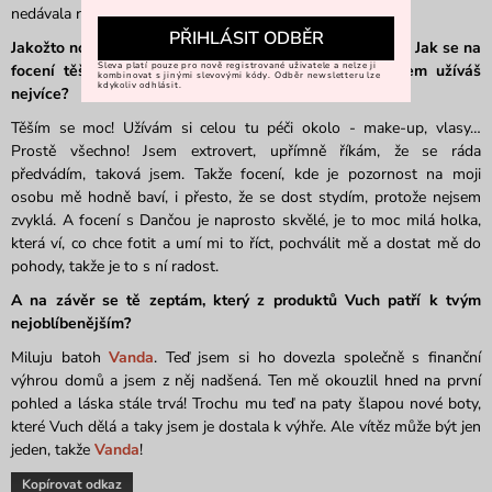
nedávala rozhovory - baví mě to!
PŘIHLÁSIT ODBĚR
Jakožto novou Vuchlady tě čeká focení s produkty Vuch. Jak se na
Sleva platí pouze pro nově registrované uživatele a nelze ji
focení těšíš a co si na focení s profesionálním týmem užíváš
kombinovat s jinými slevovými kódy. Odběr newsletteru lze
kdykoliv odhlásit.
nejvíce?
Těším se moc! Užívám si celou tu péči okolo - make-up, vlasy…
Prostě všechno! Jsem extrovert, upřímně říkám, že se ráda
předvádím, taková jsem. Takže focení, kde je pozornost na moji
osobu mě hodně baví, i přesto, že se dost stydím, protože nejsem
zvyklá. A focení s Dančou je naprosto skvělé, je to moc milá holka,
která ví, co chce fotit a umí mi to říct, pochválit mě a dostat mě do
pohody, takže je to s ní radost.
A na závěr se tě zeptám, který z produktů Vuch patří k tvým
nejoblíbenějším?
Miluju batoh
Vanda
. Teď jsem si ho dovezla společně s finanční
výhrou domů a jsem z něj nadšená. Ten mě okouzlil hned na první
pohled a láska stále trvá! Trochu mu teď na paty šlapou nové boty,
které Vuch dělá a taky jsem je dostala k výhře. Ale vítěz může být jen
jeden, takže
Vanda
!
Kopírovat odkaz