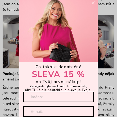
×
jsem do toho šla, měla jsem nějaký vnitřní pocit, že tam mám být a
že to neskončí jen posláním fotky na IG.
Co takhle dodatečná
SLEVA 15 %
Pociťuješ, že se ti v souvislosti s výhrou v soutěži Vuchlady nějak
změnil život?
na Tvůj první nákup!
Zaregistrujte se k odběru novinek,
Žádné zásadní změny se určitě zatím nestaly, ale výlety do Prahy
aby Ti už nic neuteklo, a sleva je Tvoje.
jsou moc fajn. A neskutečné je, že tahle soutěž vzbudila pozornost u
celé rodiny a spousty mých přátel, kteří rozšířili úplnou hlasovací síť,
a teď skoro denně potkávám někoho, kdo mi gratuluje a říká, že taky
hlasoval (smích). Je mi hodně příjemné a je to krásné téma k navázání
hovoru i u lidí, které jsem už dlouho neviděla. A taky jsem nikdy