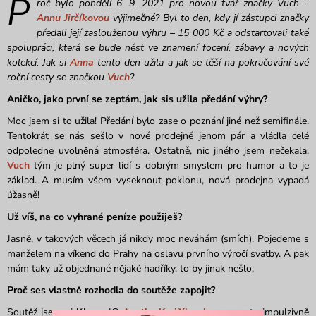
P
roč bylo pondělí 6. 9. 2021 pro novou tvář značky Vuch –
Annu Jirčíkovou
výjimečné? Byl to den, kdy jí zástupci značky
předali její zaslouženou výhru – 15 000 Kč a odstartovali také
spolupráci, která se bude nést ve znamení focení, zábavy a nových
kolekcí. Jak si
Anna
tento den užila a jak se těší na pokračování své
roční cesty se značkou
Vuch
?
Aničko, jako první se zeptám, jak sis užila předání výhry?
Moc jsem si to užila! Předání bylo zase o poznání jiné než semifinále.
Tentokrát se nás sešlo v nové prodejně jenom pár a vládla celé
odpoledne uvolněná atmosféra. Ostatně, nic jiného jsem nečekala,
Vuch
tým je plný super lidí s dobrým smyslem pro humor a to je
základ. A musím všem vyseknout poklonu, nová prodejna vypadá
úžasně!
Už víš, na co vyhrané peníze použiješ?
Jasně, v takových věcech já nikdy moc neváhám (smích). Pojedeme s
manželem na víkend do Prahy na oslavu prvního výročí svatby. A pak
mám taky už objednané nějaké hadříky, to by jinak nešlo.
Proč ses vlastně rozhodla do soutěže zapojit?
Soutěž jsem viděla na IG
Anetky Krejčíkové
a naprosto impulzivně