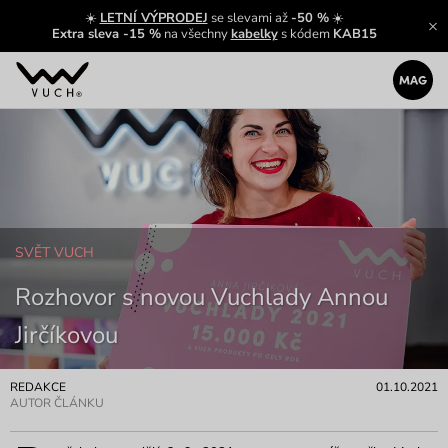
☀️
LETNÍ VÝPRODEJ
se slevami až
-50 %
☀️
Extra sleva -15 %
na všechny
kabelky
s kódem
KAB15
SVĚT VUCH
Rozhovor s novou Vuchlady Annou
Jirčíkovou
REDAKCE
01.10.2021
AUTOR ČLÁNKU