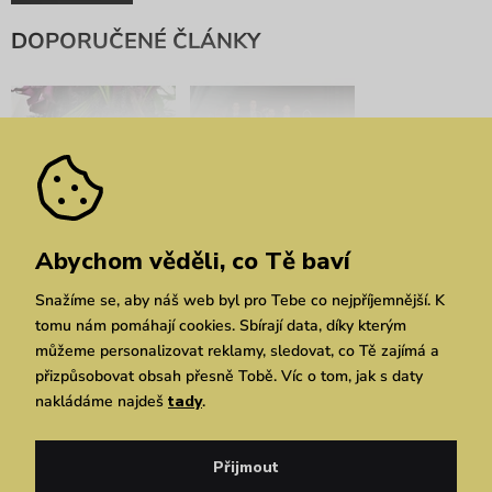
DOPORUČENÉ ČLÁNKY
Bratislavské módní dny:
ABODI x VUCH LAB:
Abychom věděli, co Tě baví
Spojení designu s
Příběh, který se stal
divokou přírodou
skutečností
Snažíme se, aby náš web byl pro Tebe co nejpříjemnější. K
tomu nám pomáhají cookies. Sbírají data, díky kterým
můžeme personalizovat reklamy, sledovat, co Tě zajímá a
přizpůsobovat obsah přesně Tobě. Víc o tom, jak s daty
nakládáme najdeš
tady
.
Přijmout
RE:VUCH: Druhá šance
Kvetka Horváthová: