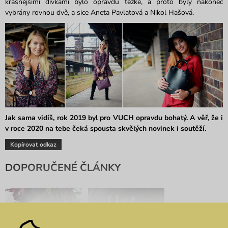
krásnějšími dívkami bylo opravdu těžké, a proto byly nakonec
vybrány rovnou dvě, a sice Aneta Pavlatová a Nikol Hašová.
Jak sama vidíš, rok 2019 byl pro VUCH opravdu bohatý. A věř, že i
v roce 2020 na tebe čeká spousta skvělých novinek i soutěží.
Kopírovat odkaz
DOPORUČENÉ ČLÁNKY