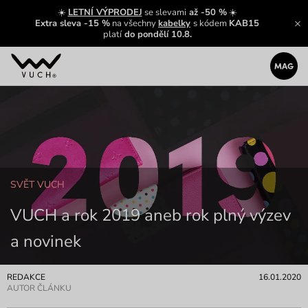
☀️
LETNÍ VÝPRODEJ
se slevami
až -50 %
☀️
Extra sleva -15 %
na všechny
kabelky
s kódem
KAB15
platí
do pondělí 10.8.
SVĚT VUCH
VUCH a rok 2019 aneb rok plný výzev
a novinek
REDAKCE
16.01.2020
AUTOR ČLÁNKU