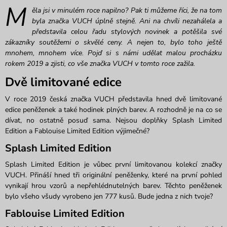
M
ěla jsi v minulém roce napilno? Pak ti můžeme říci, že na tom
byla značka VUCH úplně stejně. Ani na chvíli nezahálela a
představila celou řadu stylových novinek a potěšila své
zákazníky soutěžemi o skvělé ceny. A nejen to, bylo toho ještě
mnohem, mnohem více. Pojď si s námi udělat malou procházku
rokem 2019 a zjisti, co vše značka VUCH v tomto roce zažila.
Dvě limitované edice
V roce 2019 česká značka VUCH představila hned dvě limitované
edice peněženek a také hodinek plných barev. A rozhodně je na co se
dívat, no ostatně posuď sama. Nejsou doplňky Splash Limited
Edition a Fablouise Limited Edition výjimečné?
Splash Limited Edition
Splash Limited Edition je vůbec první limitovanou kolekcí značky
VUCH. Přináší hned tři originální peněženky, které na první pohled
vynikají hrou vzorů a nepřehlédnutelných barev. Těchto peněženek
bylo všeho všudy vyrobeno jen 777 kusů. Bude jedna z nich tvoje?
Fablouise Limited Edition