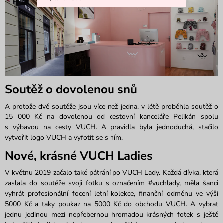
Soutěž o dovolenou snů
A protože dvě soutěže jsou více než jedna, v létě proběhla soutěž o
15 000 Kč na dovolenou od cestovní kanceláře Pelikán spolu
s výbavou na cesty VUCH. A pravidla byla jednoduchá, stačilo
vytvořit logo VUCH a vyfotit se s ním.
Nové, krásné VUCH Ladies
V květnu 2019 začalo také pátrání po VUCH Lady. Každá dívka, která
zaslala do soutěže svoji fotku s označením #vuchlady, měla šanci
vyhrát profesionální focení letní kolekce, finanční odměnu ve výši
5000 Kč a taky poukaz na 5000 Kč do obchodu VUCH. A vybrat
jednu jedinou mezi nepřebernou hromadou krásných fotek s ještě