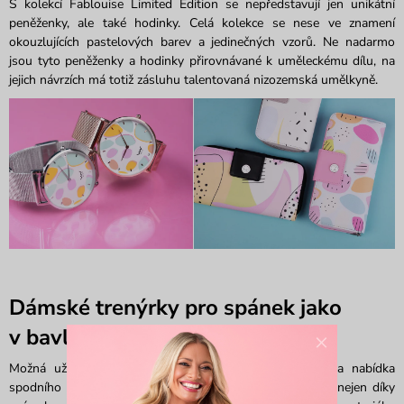
S kolekcí Fablouise Limited Edition se nepředstavují jen unikátní
peněženky, ale také hodinky. Celá kolekce se nese ve znamení
okouzlujících pastelových barev a jedinečných vzorů. Ne nadarmo
jsou tyto peněženky a hodinky přirovnávané k uměleckému dílu, na
jejich návrzích má totiž zásluhu talentovaná nizozemská umělkyně.
Dámské trenýrky pro spánek jako
v bavlnce
×
Možná už sis taky všimla, že se v roce 2019 rozšířila nabídka
spodního prádla o dámské trenýrky, které jsou oblíbené nejen díky