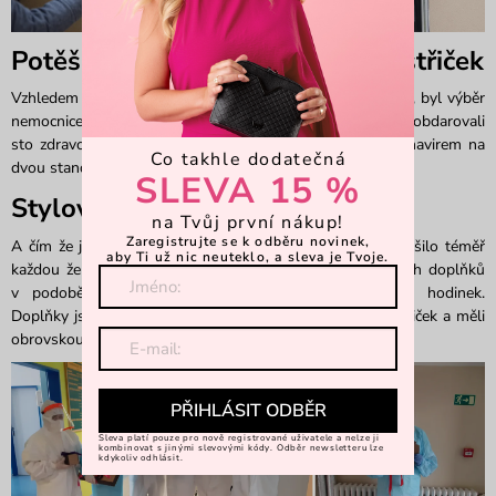
Potěšili jsme 100 zdravotních sestřiček
Vzhledem k tomu, že se značka VUCH zrodila v Chrudimi, byl výběr
nemocnice velmi jednoduchý. V úterý 23. 2. 2021 jsme obdarovali
sto zdravotních sestřiček, které pečují o pacienty s koronavirem na
Co takhle dodatečná
dvou standardních odděleních a také na JIP a ARO.
SLEVA 15 %
Stylové dárečky VUCH
na Tvůj první nákup!
Zaregistrujte se k odběru novinek,
A čím že jsme vlastně sestřičky potěšili? Tím, co by potěšilo téměř
aby Ti už nic neuteklo, a sleva je Tvoje.
každou ženu. Připravili jsme pro ně mix našich oblíbených doplňků
v podobě hravých
peněženek
nebo třeba stylových hodinek.
Doplňky jsme zabalili do našich luxusních dárkových krabiček a měli
obrovskou radost z toho, že můžeme dělat radost.
PŘIHLÁSIT ODBĚR
Sleva platí pouze pro nově registrované uživatele a nelze ji
kombinovat s jinými slevovými kódy. Odběr newsletteru lze
kdykoliv odhlásit.