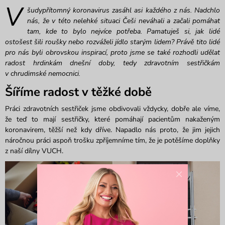
V
šudypřítomný koronavirus zasáhl asi každého z nás. Nadchlo
nás, že v této nelehké situaci Češi neváhali a začali pomáhat
tam, kde to bylo nejvíce potřeba. Pamatuješ si, jak lidé
ostošest šili roušky nebo rozváželi jídlo starým lidem? Právě tito lidé
pro nás byli obrovskou inspirací, proto jsme se také rozhodli udělat
radost hrdinkám dnešní doby, tedy zdravotním sestřičkám
v chrudimské nemocnici.
Šíříme radost v těžké době
Práci zdravotních sestřiček jsme obdivovali vždycky, dobře ale víme,
že teď to mají sestřičky, které pomáhají pacientům nakaženým
koronavirem, těžší než kdy dříve. Napadlo nás proto, že jim jejich
náročnou práci aspoň trošku zpříjemníme tím, že je potěšíme doplňky
z naší dílny VUCH.
×