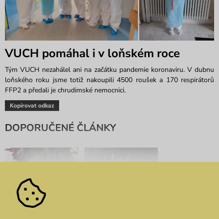
VUCH pomáhal i v loňském roce
Tým VUCH nezahálel ani na začátku pandemie koronaviru. V dubnu
loňského roku jsme totiž nakoupili 4500 roušek a 170 respirátorů
FFP2 a předali je chrudimské nemocnici.
Kopírovat odkaz
DOPORUČENÉ ČLÁNKY
Bratislavské módní dny:
ABODI x VUCH LAB: