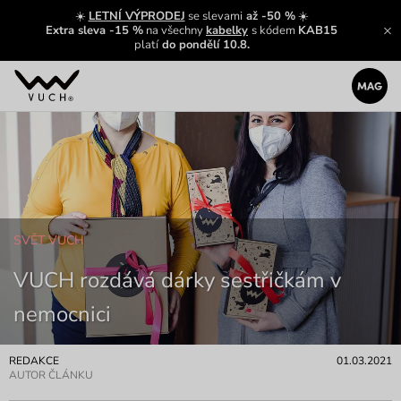
☀️
LETNÍ VÝPRODEJ
se slevami
až -50 %
☀️
Extra sleva -15 %
na všechny
kabelky
s kódem
KAB15
platí
do pondělí 10.8.
SVĚT VUCH
VUCH rozdává dárky sestřičkám v
nemocnici
REDAKCE
01.03.2021
AUTOR ČLÁNKU