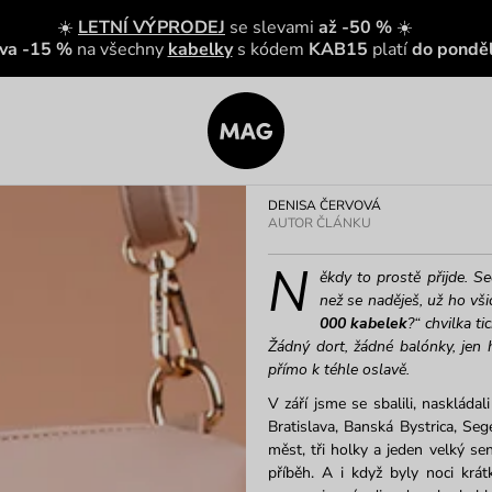
☀️
LETNÍ VÝPRODEJ
se slevami
až -50 %
☀️
eva -15 %
na všechny
kabelky
s kódem
KAB15
platí
do ponděl
DENISA ČERVOVÁ
AUTOR ČLÁNKU
N
ěkdy to prostě přijde. S
než se naděješ, už ho v
000 kabelek
?“ chvilka t
Žádný dort, žádné balónky, jen
přímo k téhle oslavě.
V září jsme se sbalili, naskládal
Bratislava, Banská Bystrica, Seg
měst, tři holky a jeden velký se
příběh. A i když byly noci krá