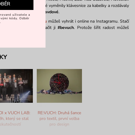
DBĚR
 holky ze zákaznické, které vyměnily klávesnice za kabelky a rozdávaly
, spontánní a hlavně opravdové
.
rované uživatele a
vovými kódy. Odběr
astavili? Nevadí!
Kabelku
můžeš vyhrát i online na Instagramu. Stačí
.
k ní něco hezkého a označit ji
#bevuch
. Protože šířit radost můžeš
KY
I x VUCH LAB:
RE:VUCH: Druhá šance
ěh, který se stal
pro textil, první volba
skutečností
pro design