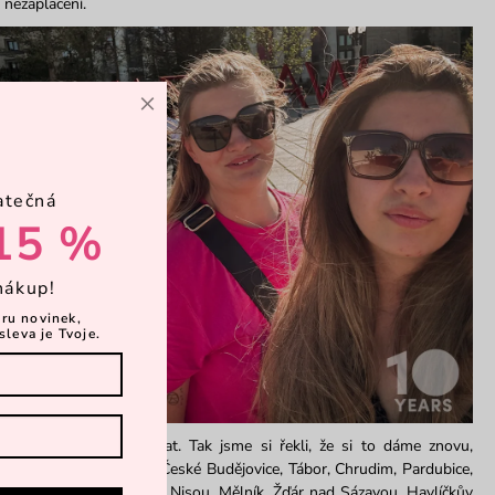
 nezaplacení.
×
atečná
15 %
nákup!
ěru novinek,
sleva je Tvoje.
k úsměvů, nechceš přestat. Tak jsme si řekli, že si to dáme znovu,
ber 2!
Český Krumlov, České Budějovice, Tábor, Chrudim, Pardubice,
y, Liberec, Jablonec nad Nisou, Mělník, Žďár nad Sázavou, Havlíčkův