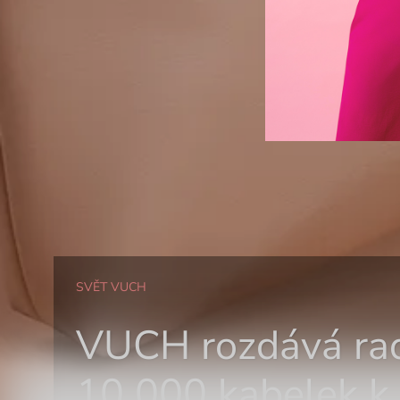
SVĚT VUCH
VUCH rozdává rad
10 000 kabelek k