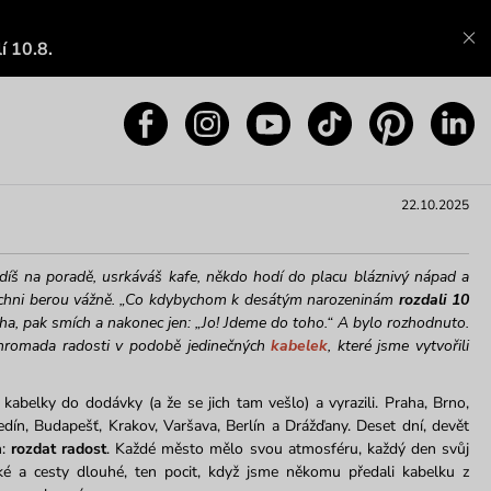
í 10.8.
22.10.2025
edíš na poradě, usrkáváš kafe, někdo hodí do placu bláznivý nápad a
šichni berou vážně. „Co kdybychom k desátým narozeninám
rozdali 10
icha, pak smích a nakonec jen: „Jo! Jdeme do toho.“ A bylo rozhodnuto.
 hromada radosti v podobě jedinečných
kabelek
, které jsme vytvořili
i kabelky do dodávky (a že se jich tam vešlo) a vyrazili. Praha, Brno,
edín, Budapešť, Krakov, Varšava, Berlín a Drážďany. Deset dní, devět
n:
rozdat radost
. Každé město mělo svou atmosféru, každý den svůj
tké a cesty dlouhé, ten pocit, když jsme někomu předali kabelku z