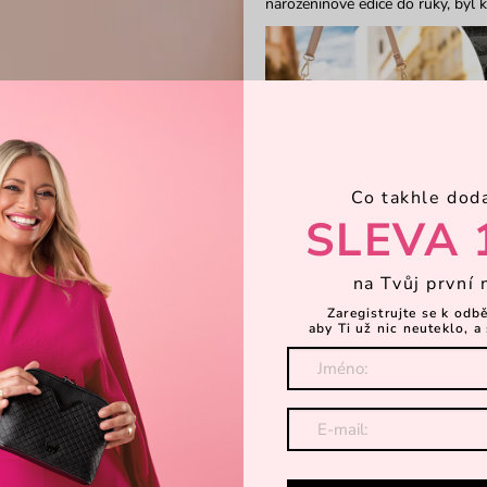
narozeninové edice do ruky, byl k
Co takhle dod
SLEVA 
na Tvůj první 
Zaregistrujte se k odb
aby Ti už nic neuteklo, a 
Jenže když jednou zažiješ toli
tentokrát doma.
Roadshow num
Hradec Králové, Olomouc, Svitav