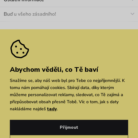
+420 466 566 493
Doprava a platba
O nás
Buď u všeho zásadního!
Materiály a údržba
Kariéra
Nejčastější dotazy
Novinky
Slevy
Akce
Velkoobchod
Vrácení a reklamace
We Care
Odebírat
Pozáruční opravy
Dárkové poukazy
Zásady ochrany osobních údajů
zde
Vuchlook
Prodejny
Praha
Brno
Chrudim
Abychom věděli, co Tě baví
Snažíme se, aby náš web byl pro Tebe co nejpříjemnější. K
tomu nám pomáhají cookies. Sbírají data, díky kterým
můžeme personalizovat reklamy, sledovat, co Tě zajímá a
přizpůsobovat obsah přesně Tobě. Víc o tom, jak s daty
nakládáme najdeš
tady
.
Copyright © 2026 Vuch s.r.o. Všechna práva vyhrazena. Technicky zajišťuje
Simplia.cz
Přijmout
Obchodní podmínky
Zásady ochrany osobních údajů