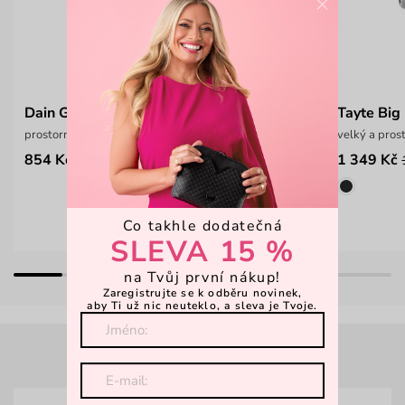
×
Dain Grey
Tayte Big
prostorný pánský cestovní batoh
velký a pros
854 Kč
1 349 Kč
1 499 Kč
Co takhle dodatečná
SLEVA 15 %
na Tvůj první nákup!
Zaregistrujte se k odběru novinek,
aby Ti už nic neuteklo, a sleva je Tvoje.