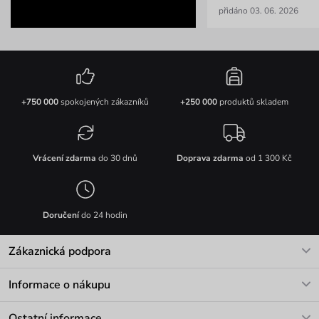
přidáno 03. 06. 2026
+750 000
spokojených zákazníků
+250 000
produktů skladem
Vrácení zdarma
do 30 dnů
Doprava zdarma
od 1 300 Kč
Doručení
do 24 hodin
Zákaznická podpora
V pracovních dnech Po-Pá: 8-17h
Informace o nákupu
info@vuch.cz
Kontakt
Ostatní informace