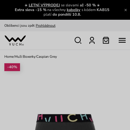
Zajímavosti ze světa Vuch:
Přečíst
☀️
LETNÍ VÝPRODEJ
se slevami
až -50 %
☀️
Extra sleva -15 %
na všechny
kabelky
s kódem
KAB15
Výměna a vrácení zdarma
Zobrazit
platí
do pondělí 10.8.
Oblíbenci jsou zpět
Prohlédnout
Nech se inspirovat
Ukázat
Home
/
Muži
/
Boxerky
/
Caspian Grey
-40%