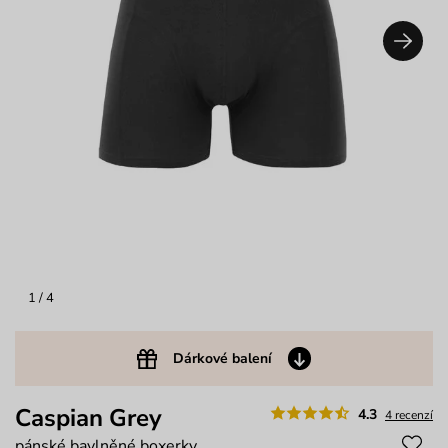
1
/ 4
Dárkové balení
Caspian Grey
4.3
4 recenzí
pánské bavlněné boxerky