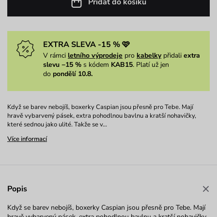
Přidat do košíku
EXTRA SLEVA -15 % 🩷
V rámci
letního výprodeje
pro
kabelky
přidali
extra
slevu −15 %
s kódem
KAB15
. Platí už jen
do
pondělí 10.8.
Když se barev nebojíš, boxerky Caspian jsou přesně pro Tebe. Mají
hravě vybarvený pásek, extra pohodlnou bavlnu a kratší nohavičky,
které sednou jako ulité. Takže se v…
Více informací
Popis
Když se barev nebojíš, boxerky Caspian jsou přesně pro Tebe. Mají
hravě vybarvený pásek, extra pohodlnou bavlnu a kratší nohavičky,