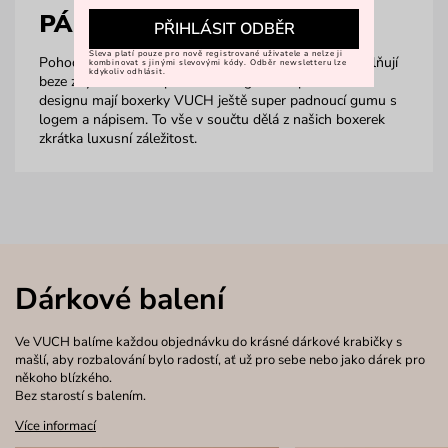
PÁNSKÉ BOXERKY
PŘIHLÁSIT ODBĚR
Sleva platí pouze pro nově registrované uživatele a nelze ji
Pohodlí vždy na prvním místě. To boxerky od Vuch splňují
kombinovat s jinými slevovými kódy. Odběr newsletteru lze
kdykoliv odhlásit.
beze zbytku. Kromě pohodlí a elegantně sportovního
designu mají boxerky VUCH ještě super padnoucí gumu s
logem a nápisem. To vše v součtu dělá z našich boxerek
zkrátka luxusní záležitost.
Dárkové balení
Ve VUCH balíme každou objednávku do krásné dárkové krabičky s
mašlí, aby rozbalování bylo radostí, ať už pro sebe nebo jako dárek pro
někoho blízkého.
Bez starostí s balením.
Více informací