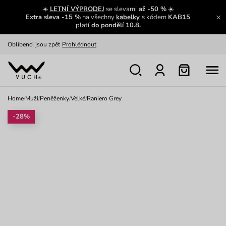
Zajímavosti ze světa Vuch:
Přečíst
☀️
LETNÍ VÝPRODEJ
se slevami
až -50 %
☀️
Extra sleva -15 %
na všechny
kabelky
s kódem
KAB15
Výměna a vrácení zdarma
Zobrazit
platí
do pondělí 10.8.
Oblíbenci jsou zpět
Prohlédnout
Nech se inspirovat
Ukázat
Home
/
Muži
/
Peněženky
/
Velké
/
Raniero Grey
-28%