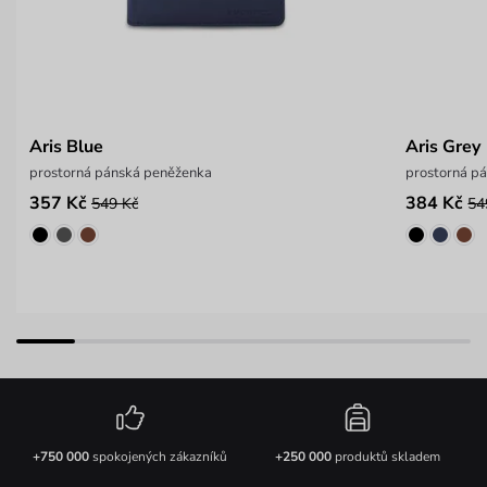
Aris Blue
Aris Grey
prostorná pánská peněženka
prostorná p
357 Kč
384 Kč
549 Kč
54
+750 000
spokojených zákazníků
+250 000
produktů skladem