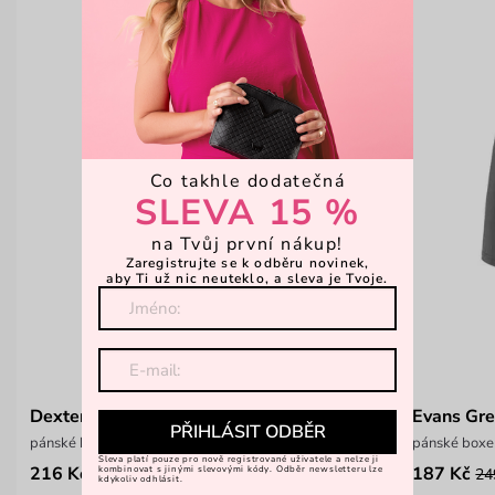
Co takhle dodatečná
SLEVA 15 %
na Tvůj první nákup!
Zaregistrujte se k odběru novinek,
aby Ti už nic neuteklo, a sleva je Tvoje.
Dexter Grey
Evans Gr
PŘIHLÁSIT ODBĚR
pánské boxerky z lyocellu
pánské boxe
Sleva platí pouze pro nově registrované uživatele a nelze ji
216 Kč
187 Kč
kombinovat s jinými slevovými kódy. Odběr newsletteru lze
349 Kč
24
kdykoliv odhlásit.