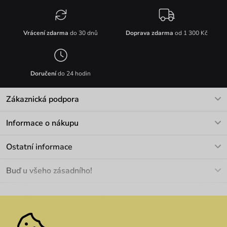
Vrácení zdarma
do 30 dnů
Doprava zdarma
od 1 300 Kč
Doručení
do 24 hodin
Zákaznická podpora
V pracovních dnech Po-Pá: 8-17h
Informace o nákupu
info@vuch.cz
Kontakt
Ostatní informace
+420 466 566 493
Doprava a platba
O nás
Buď u všeho zásadního!
Materiály a údržba
Kariéra
Nejčastější dotazy
Novinky
Slevy
Akce
Velkoobchod
Vrácení a reklamace
We Care
Odebírat
Pozáruční opravy
Dárkové poukazy