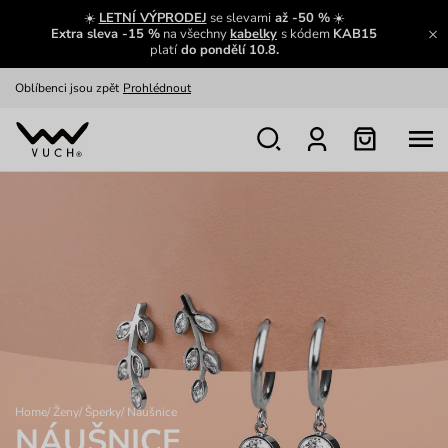
Zajímavosti ze světa Vuch:
Přečíst
☀️
LETNÍ VÝPRODEJ
se slevami
až -50 %
☀️
Extra sleva -15 %
na všechny
kabelky
s kódem
KAB15
Výměna a vrácení zdarma
Zobrazit
platí
do pondělí 10.8.
Oblíbenci jsou zpět
Prohlédnout
Nech se inspirovat
Ukázat
Home
/
Ženy
/
Šperky
/
Náušnice
NÁUŠNICE