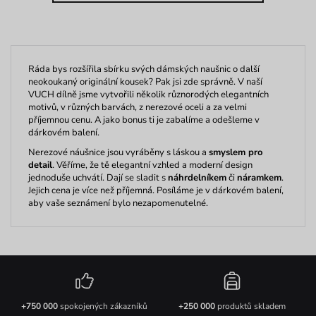
Ráda bys rozšířila sbírku svých dámských naušnic o další
neokoukaný originální kousek? Pak jsi zde správně. V naší
VUCH dílně jsme vytvořili několik různorodých elegantních
motivů, v různých barvách, z nerezové oceli a za velmi
příjemnou cenu. A jako bonus ti je zabalíme a odešleme v
dárkovém balení.
Nerezové náušnice jsou vyráběny s láskou a
smyslem pro
detail
. Věříme, že tě elegantní vzhled a moderní design
jednoduše uchvátí. Dají se sladit s
náhrdelníkem
či
náramkem
.
Jejich cena je více než příjemná. Posíláme je v dárkovém balení,
aby vaše seznámení bylo nezapomenutelné.
+750 000
spokojených zákazníků
+250 000
produktů skladem