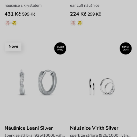
náušnice s krystalem
ear cuff náušnice
431 Kč
224 Kč
599 Kč
299 Kč
Nové
Náušnice Leani Silver
Náušnice Virith Silver
šperk ze stříbra (925/1000), váha 1,6 g
šperk ze stříbra (925/1000), váha 0,9 g