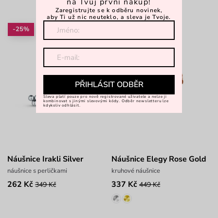
na Tvůj první nákup!
Zaregistrujte se k odběru novinek,
aby Ti už nic neuteklo, a sleva je Tvoje.
-25%
-25%
PŘIHLÁSIT ODBĚR
Sleva platí pouze pro nově registrované uživatele a nelze ji
kombinovat s jinými slevovými kódy. Odběr newsletteru lze
kdykoliv odhlásit.
Náušnice Irakli Silver
Náušnice Elegy Rose Gold
náušnice s perličkami
kruhové náušnice
262 Kč
337 Kč
349 Kč
449 Kč