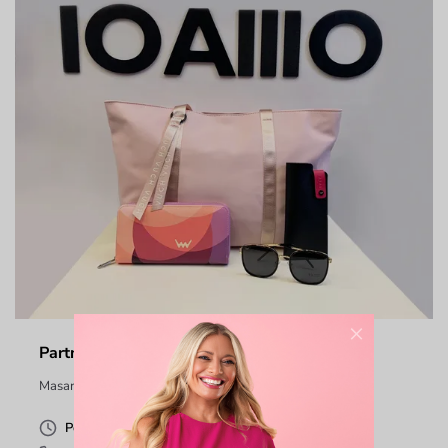
×
Partnerská prodejna Brno VUCH - IOAMO
Masarykova 2, Brno, Brno 602 00
Po-So: 9-20h