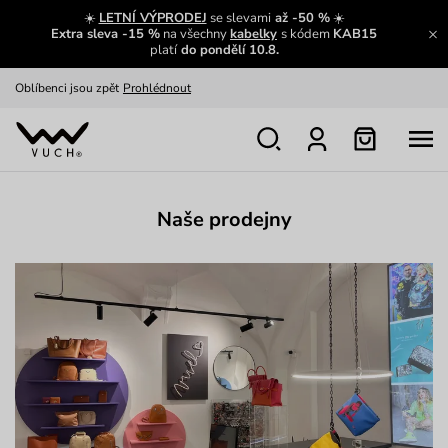
Zajímavosti ze světa Vuch:
Přečíst
☀️
LETNÍ VÝPRODEJ
se slevami
až -50 %
☀️
Extra sleva -15 %
na všechny
kabelky
s kódem
KAB15
Výměna a vrácení zdarma
Zobrazit
platí
do pondělí 10.8.
Oblíbenci jsou zpět
Prohlédnout
Nech se inspirovat
Ukázat
Naše prodejny