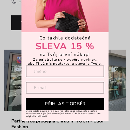
+420 606 793 361
Více informací
Co takhle dodatečná
SLEVA 15 %
na Tvůj první nákup!
Zaregistrujte se k odběru novinek,
aby Ti už nic neuteklo, a sleva je Tvoje.
PŘIHLÁSIT ODBĚR
Sleva platí pouze pro nově registrované uživatele a nelze ji
kombinovat s jinými slevovými kódy. Odběr newsletteru lze
kdykoliv odhlásit.
Partnerská prodejna Chrudim VUCH - ElKa
Fashion