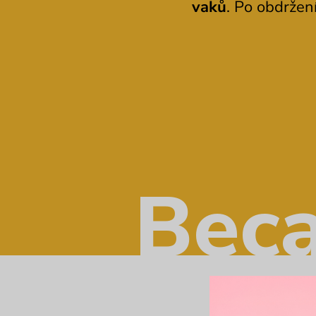
vaků
. Po obdržen
Beca