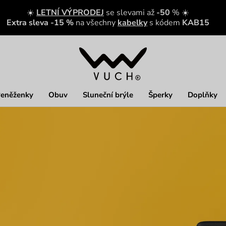
☀️
LETNÍ VÝPRODEJ
se slevami až
-50
% ☀️
Extra sleva -15 %
na všechny
kabelky
s kódem
KAB15
eněženky
Obuv
Sluneční brýle
Šperky
Doplňky