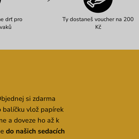
e drť pro
Ty dostaneš voucher na 200
 vaků
Kč
Objednej si zdarma
 balíčku vlož papírek
me a doveze ho až k
de
do našich sedacích