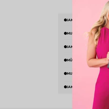
JAK VÁM MŮŽU PRODU
MUSÍ BÝT PRODUKT ZN
JAKÝ PRODUKT MŮŽU 
MŮŽU PRODUKT VRÁTIT
MUSÍ BÝT PRODUKT ZA
JAK JE TO SE SLEVOV