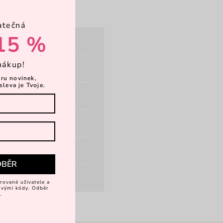
atečná
15 %
nákup!
ěru novinek,
sleva je Tvoje.
DBĚR
rované uživatele a
vovými kódy. Odběr
.