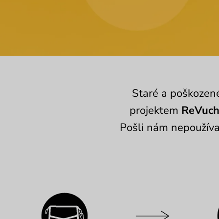
Staré a poškozené
projektem
ReVuc
Pošli nám nepoužív