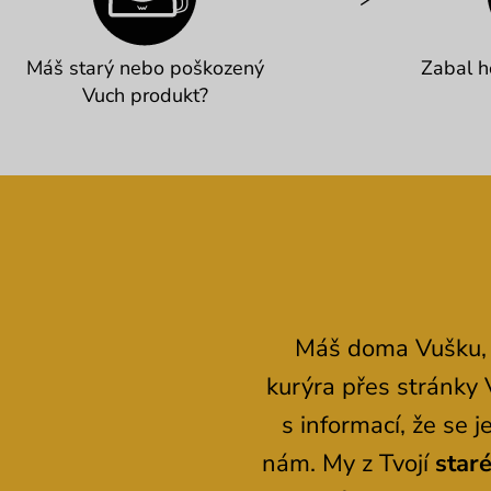
Máš starý nebo poškozený
Zabal h
Vuch produkt?
Máš doma Vušku, k
kurýra přes stránky 
s informací, že se
nám. My z Tvojí
star