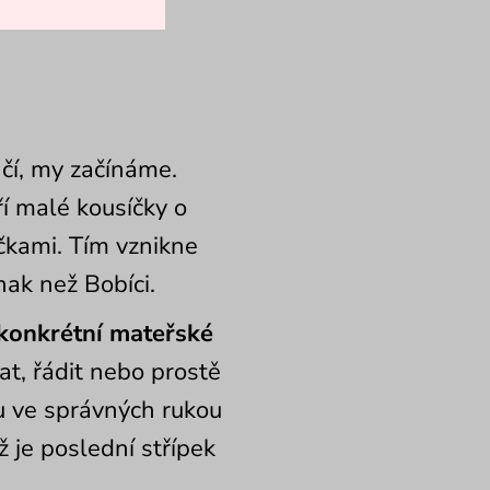
čí, my začínáme.
ří malé kousíčky o
čkami. Tím vznikne
ak než Bobíci.
konkrétní mateřské
at, řádit nebo prostě
u ve správných rukou
ž je poslední střípek