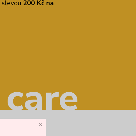
e slevou
200 Kč na
 care
×