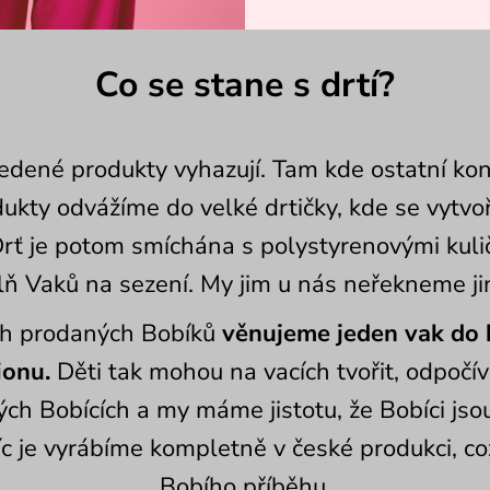
Co se stane s drtí?
dené produkty vyhazují. Tam kde ostatní kon
ukty odvážíme do velké drtičky, kde se vytvo
 Drť je potom smíchána s polystyrenovými kuli
ň Vaků na sezení. My jim u nás neřekneme jin
ch prodaných Bobíků
věnujeme jeden vak do 
ionu.
Děti tak mohou na vacích tvořit, odpočív
ých Bobících a my máme jistotu, že Bobíci jso
íc je vyrábíme kompletně v české produkci, co
Bobího příběhu.