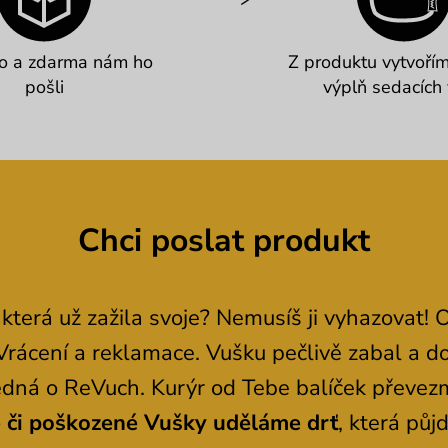
o a zdarma nám ho
Z produktu vytvořím
pošli
výplň sedacích
Chci poslat produkt
terá už zažila svoje? Nemusíš ji vyhazovat! 
Vrácení a reklamace. Vušku pečlivě zabal a do
 jedná o ReVuch. Kurýr od Tebe balíček převez
é či poškozené Vušky uděláme drť
, která půj