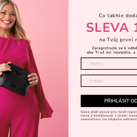
Co takhle dod
SLEVA 
KT POSLAT?
na Tvůj první 
IČENÝ?
Zaregistrujte se k odb
aby Ti už nic neuteklo, a 
POSLAT?
 I NA PRODEJNĚ?
KOUPENÝ POUZE U VÁS?
PŘIHLÁSIT O
ÝM POUKAZEM?
Sleva platí pouze pro nově regist
nelze ji kombinovat s jinými sle
newsletteru lze kdykoliv odhlásit