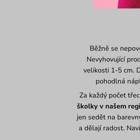
Běžně se nepove
Nevyhovující prod
velikosti 1-5 cm.
pohodlná nápl
Za každý počet tře
školky v našem reg
jen sedět na barevn
a dělají radost. Nav