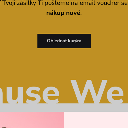
í Tvoji zásilky Ti pošleme na email voucher s
nákup nové
.
Objednat kurýra
use We
Jak to funguje?