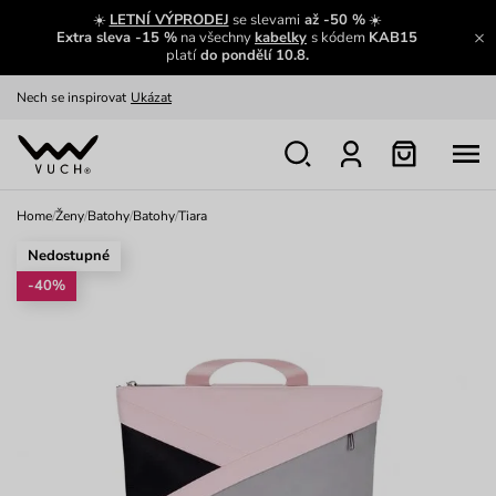
Výměna a vrácení zdarma
Zobrazit
☀️
LETNÍ VÝPRODEJ
se slevami
až -50 %
☀️
Extra sleva -15 %
na všechny
kabelky
s kódem
KAB15
Oblíbenci jsou zpět
Prohlédnout
platí
do pondělí 10.8.
Nech se inspirovat
Ukázat
Home
/
Ženy
/
Batohy
/
Batohy
/
Tiara
Nedostupné
-40%