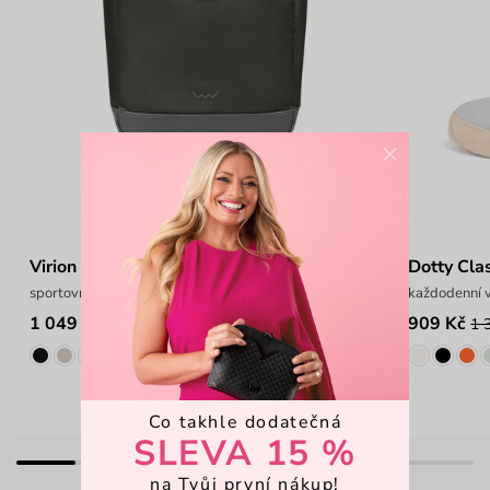
×
Virion Dark Grey
Dotty Cla
sportovní roll-top batoh
každodenní 
1 049 Kč
909 Kč
1 399 Kč
1 
Co takhle dodatečná
SLEVA 15 %
na Tvůj první nákup!