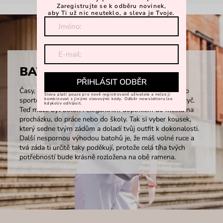
Zaregistrujte se k odběru novinek,
aby Ti už nic neuteklo, a sleva je Tvoje.
BATOHY
PŘIHLÁSIT ODBĚR
Časy, kdy batohy znamenaly jen aktovky do školy nebo
Sleva platí pouze pro nově registrované uživatele a nelze ji
sportovní kousky na vysokohorské túry, jsou dávno pryč.
kombinovat s jinými slevovými kódy. Odběr newsletteru lze
kdykoliv odhlásit.
Teď může být batoh i elegantním doplňkem do města na
procházku, do práce nebo do školy. Tak si vyber kousek,
který sedne tvým zádům a doladí tvůj outfit k dokonalosti.
Další nespornou výhodou batohů je, že máš volné ruce a
tvá záda ti určitě taky poděkují, protože celá tíha tvých
potřebností bude krásně rozložena na obě ramena.