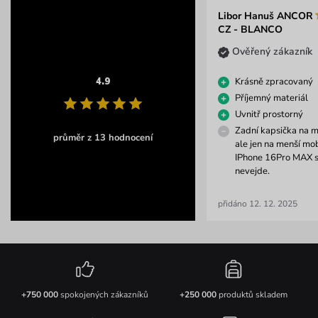
Libor Hanuš ANCOR
CZ - BLANCO
Ověřený zákazník
4.9
Krásně zpracovaný
Příjemný materiál
Uvnitř prostorný
Zadní kapsička na mo
průměr z 13 hodnocení
ale jen na menší mobi
IPhone 16Pro MAX s
nevejde.
přidáno 12. 12. 2025
+750 000
spokojených zákazníků
+250 000
produktů skladem