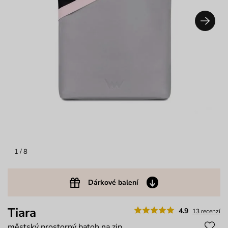
1
/ 8
Dárkové balení
Tiara
4.9
13 recenzí
městský prostorný batoh na zip