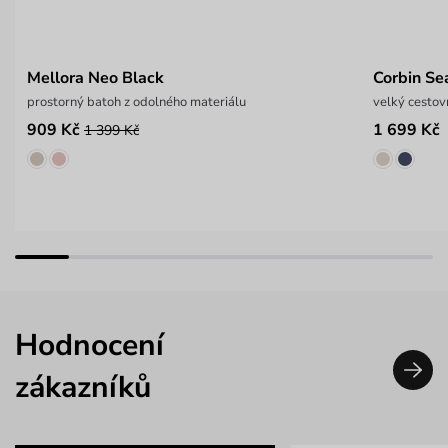
Mellora Neo Black
Corbin Se
prostorný batoh z odolného materiálu
velký cestov
909 Kč
1 699 Kč
1 399 Kč
Hodnocení
zákazníků