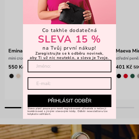
Co takhle dodatečná
SLEVA 15 %
na Tvůj první nákup!
Emina Mustard
Maeva Mid
Zaregistrujte se k odběru novinek,
aby Ti už nic neuteklo, a sleva je Tvoje.
mini crossbody kabelka
střední peně
550 Kč
401 Kč
1 099 Kč
59
PŘIHLÁSIT ODBĚR
Sleva platí pouze pro nově registrované uživatele a nelze ji
kombinovat s jinými slevovými kódy. Odběr newsletteru lze
kdykoliv odhlásit.