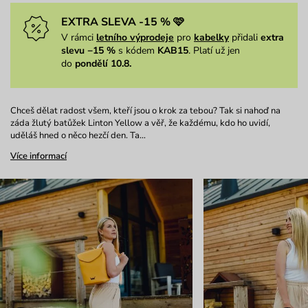
EXTRA SLEVA -15 % 🩷
V rámci
letního výprodeje
pro
kabelky
přidali
extra
slevu −15 %
s kódem
KAB15
. Platí už jen
do
pondělí 10.8.
Chceš dělat radost všem, kteří jsou o krok za tebou? Tak si nahoď na
záda žlutý batůžek Linton Yellow a věř, že každému, kdo ho uvidí,
uděláš hned o něco hezčí den. Ta…
Více informací