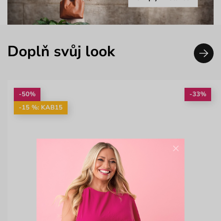
Doplň svůj look
-50%
-33%
-15 %: KAB15
×