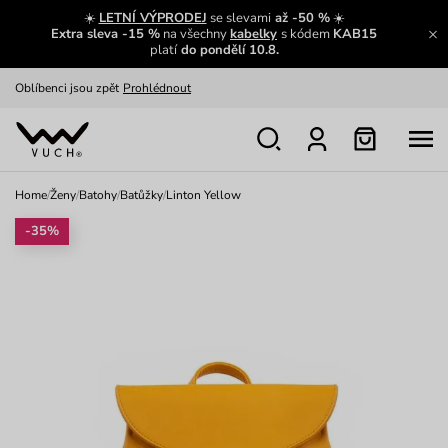
Zajímavosti ze světa Vuch:
Přečíst
☀️
LETNÍ VÝPRODEJ
se slevami
až -50 %
☀️
Extra sleva -15 %
na všechny
kabelky
s kódem
KAB15
Výměna a vrácení zdarma
Zobrazit
platí
do pondělí 10.8.
Oblíbenci jsou zpět
Prohlédnout
Nech se inspirovat
Ukázat
Home
/
Ženy
/
Batohy
/
Batůžky
/
Linton Yellow
-35%