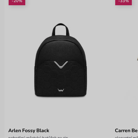
-20%
-33%
Arlen Fossy Black
Carren Be
pohodlný městský batůžek na zip
elegantní m