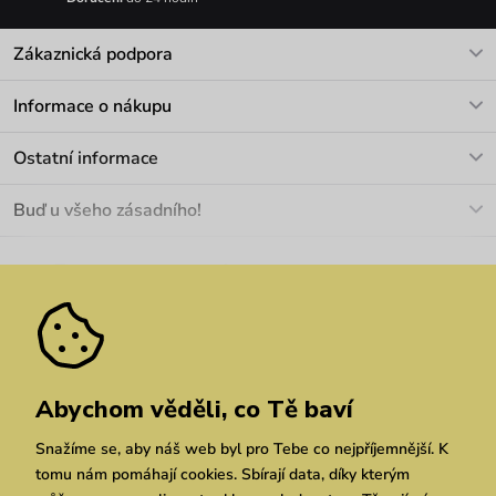
Zákaznická podpora
V pracovních dnech Po-Pá: 8-17h
Informace o nákupu
info@vuch.cz
Kontakt
Ostatní informace
+420 466 566 493
Doprava a platba
O nás
Buď u všeho zásadního!
Materiály a údržba
Kariéra
Nejčastější dotazy
Novinky
Slevy
Akce
Velkoobchod
Vrácení a reklamace
We Care
Odebírat
Pozáruční opravy
Dárkové poukazy
Zásady ochrany osobních údajů
zde
Vuchlook
Prodejny
Praha
Brno
Chrudim
Abychom věděli, co Tě baví
Snažíme se, aby náš web byl pro Tebe co nejpříjemnější. K
tomu nám pomáhají cookies. Sbírají data, díky kterým