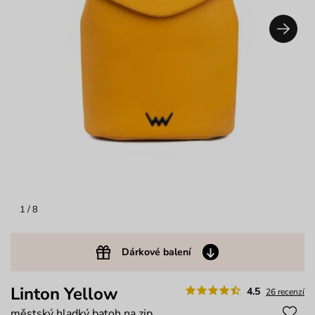
1
/ 8
Dárkové balení
Linton Yellow
4.5
26 recenzí
městský hladký batoh na zip