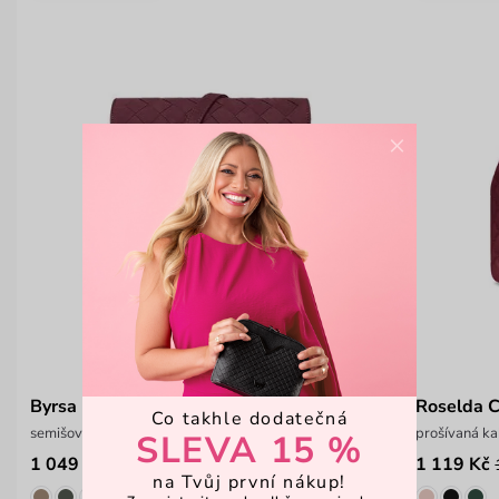
×
Byrsa Intrecciato Wine Red
Roselda 
Co takhle dodatečná
semišová crossbody kabelka s proplétaným vzorem
prošívaná ka
SLEVA 15 %
1 049 Kč
1 119 Kč
1 399 Kč
na Tvůj první nákup!