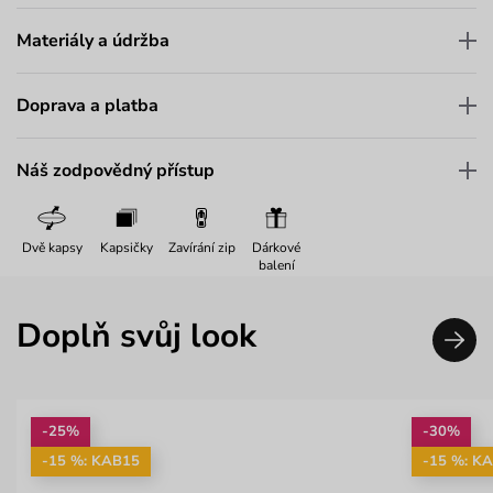
Materiály a údržba
Doprava a platba
Náš zodpovědný přístup
Dvě kapsy
Kapsičky
Zavírání zip
Dárkové
balení
Doplň svůj look
-25%
-30%
-15 %: KAB15
-15 %: K