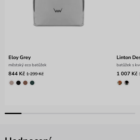
Eloy Grey
Linton De
městský eco batůžek
batůžek s kv
844 Kč
1 007 Kč
1 299 Kč