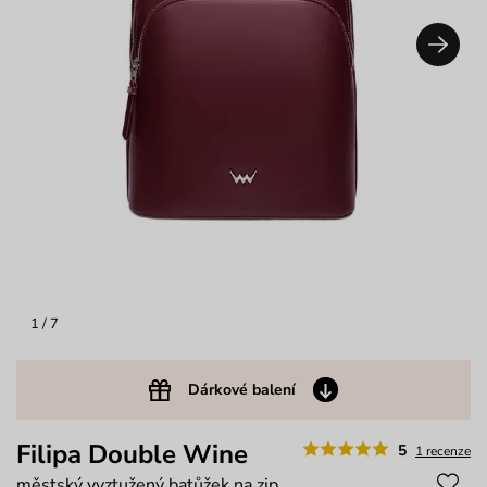
1
/ 7
Dárkové balení
Filipa Double Wine
5
1 recenze
městský vyztužený batůžek na zip