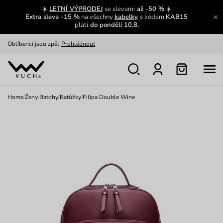
Zajímavosti ze světa Vuch:
Přečíst
☀️
LETNÍ VÝPRODEJ
se slevami
až -50 %
☀️
Extra sleva -15 %
na všechny
kabelky
s kódem
KAB15
Výměna a vrácení zdarma
Zobrazit
platí
do pondělí 10.8.
Oblíbenci jsou zpět
Prohlédnout
Nech se inspirovat
Ukázat
Home
/
Ženy
/
Batohy
/
Batůžky
/
Filipa Double Wine