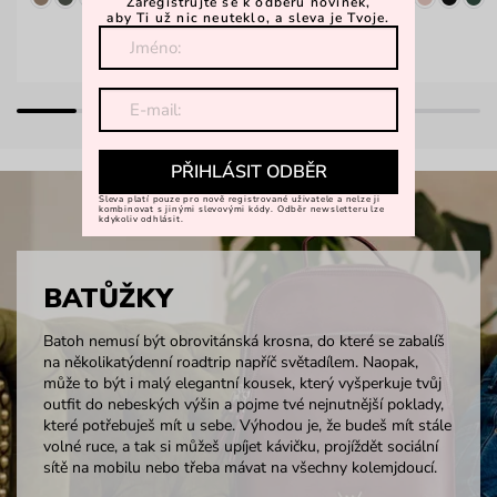
Zaregistrujte se k odběru novinek,
aby Ti už nic neuteklo, a sleva je Tvoje.
PŘIHLÁSIT ODBĚR
Sleva platí pouze pro nově registrované uživatele a nelze ji
kombinovat s jinými slevovými kódy. Odběr newsletteru lze
kdykoliv odhlásit.
BATŮŽKY
Batoh nemusí být obrovitánská krosna, do které se zabalíš
na několikatýdenní roadtrip napříč světadílem. Naopak,
může to být i malý elegantní kousek, který vyšperkuje tvůj
outfit do nebeských výšin a pojme tvé nejnutnější poklady,
které potřebuješ mít u sebe. Výhodou je, že budeš mít stále
volné ruce, a tak si můžeš upíjet kávičku, projíždět sociální
sítě na mobilu nebo třeba mávat na všechny kolemjdoucí.