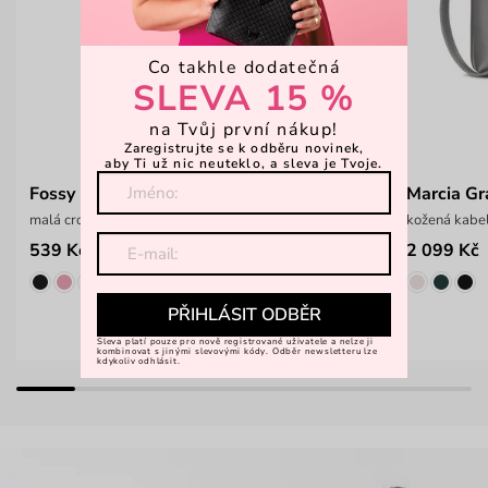
Co takhle dodatečná
SLEVA 15 %
na Tvůj první nákup!
Zaregistrujte se k odběru novinek,
aby Ti už nic neuteklo, a sleva je Tvoje.
Fossy Mini Grey
Marcia Gr
malá crossbody kabelka s řetízkem
kožená kabel
539 Kč
2 099 Kč
899 Kč
PŘIHLÁSIT ODBĚR
Sleva platí pouze pro nově registrované uživatele a nelze ji
kombinovat s jinými slevovými kódy. Odběr newsletteru lze
kdykoliv odhlásit.