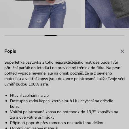
Popis
Superlehká cestovka z toho nejpraktičtějšího matroše bude Tvůj
příruční parťák do letadla i na pravidelný trénink do fitka. Na první
pohled vypadá nevinně, ale na omak poznáš, že je z pevného
materiálu a vnitřní kapsy jsou dokonce polstrované, takže Tvoje věci
uvnitř budou 100% safe.
Hlavní zapínání na zip
Dostupná zadní kapsa, která slouží i k uchycení na držadlo
kufru
Vnitřní polstrovaná kapsa na notebook do 13,3", kapsička na
zip a dvě volné přihrádky
Připínací popruh přes rameno s nastavitelnou délkou
Odolný canvasový materiál