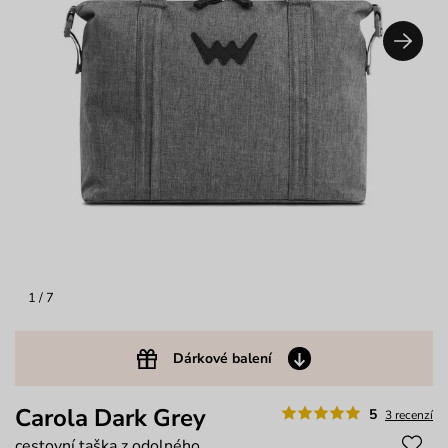
1
/ 7
Dárkové balení
Carola Dark Grey
5
3 recenzí
cestovní taška z odolného