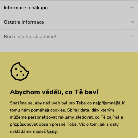
V pracovních dnech Po-Pá: 8-17h
Informace o nákupu
info@vuch.cz
Kontakt
Ostatní informace
+420 466 566 493
Doprava a platba
O nás
Buď u všeho zásadního!
Materiály a údržba
Kariéra
Nejčastější dotazy
Novinky
Slevy
Akce
Velkoobchod
Vrácení a reklamace
We Care
Odebírat
Pozáruční opravy
Dárkové poukazy
Zásady ochrany osobních údajů
zde
Vuchlook
Prodejny
Praha
Brno
Chrudim
Abychom věděli, co Tě baví
Snažíme se, aby náš web byl pro Tebe co nejpříjemnější. K
tomu nám pomáhají cookies. Sbírají data, díky kterým
můžeme personalizovat reklamy, sledovat, co Tě zajímá a
přizpůsobovat obsah přesně Tobě. Víc o tom, jak s daty
nakládáme najdeš
tady
.
Copyright © 2026 Vuch s.r.o. Všechna práva vyhrazena. Technicky zajišťuje