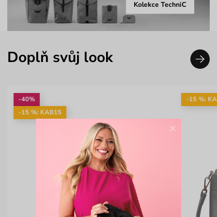
Kolekce TechniC
Doplň svůj look
-40%
-15 %: K
-15 %: KAB15
×