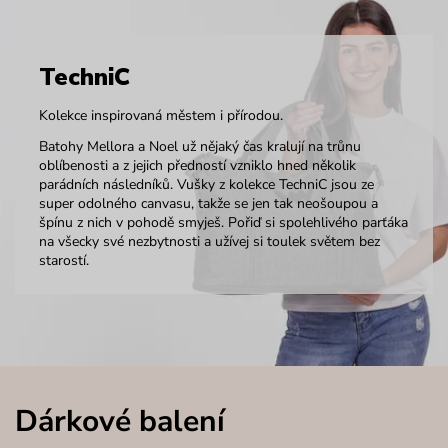
TechniC
Kolekce inspirovaná městem i přírodou.
Batohy Mellora a Noel už nějaký čas kralují na trůnu
oblíbenosti a z jejich předností vzniklo hned několik
parádních následníků. Vušky z kolekce TechniC jsou ze
super odolného canvasu, takže se jen tak neošoupou a
špínu z nich v pohodě smyješ. Pořiď si spolehlivého parťáka
na všecky své nezbytnosti a užívej si toulek světem bez
starostí.
Dárkové balení