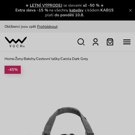
Výměna a vrácení zdarma
Zobrazit
☀️
LETNÍ VÝPRODEJ
se slevami
až -50 %
☀️
Extra sleva -15 %
na všechny
kabelky
s kódem
KAB15
Oblíbenci jsou zpět
Prohlédnout
platí
do pondělí 10.8.
Nech se inspirovat
Ukázat
Home
/
Ženy
/
Batohy
/
Cestovní tašky
/
Carola Dark Grey
-45%