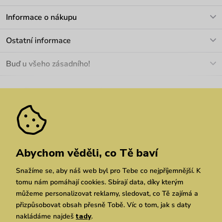
V pracovních dnech Po-Pá: 8-17h
Informace o nákupu
info@vuch.cz
Kontakt
Ostatní informace
+420 466 566 493
Doprava a platba
O nás
Buď u všeho zásadního!
Materiály a údržba
Kariéra
Nejčastější dotazy
Novinky
Slevy
Akce
Velkoobchod
Vrácení a reklamace
We Care
Odebírat
Pozáruční opravy
Dárkové poukazy
Zásady ochrany osobních údajů
zde
Vuchlook
Prodejny
Praha
Brno
Chrudim
Abychom věděli, co Tě baví
Snažíme se, aby náš web byl pro Tebe co nejpříjemnější. K
tomu nám pomáhají cookies. Sbírají data, díky kterým
můžeme personalizovat reklamy, sledovat, co Tě zajímá a
přizpůsobovat obsah přesně Tobě. Víc o tom, jak s daty
nakládáme najdeš
tady
.