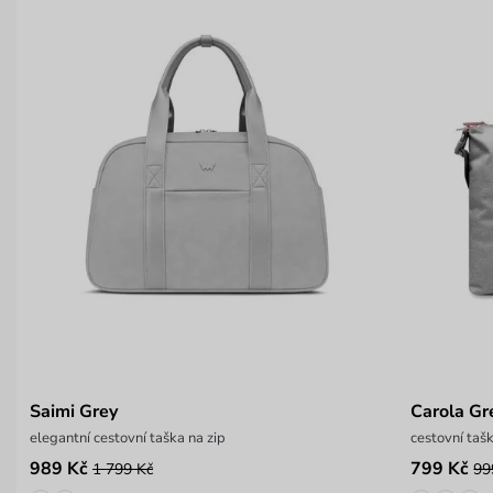
Saimi Grey
Carola Gr
elegantní cestovní taška na zip
cestovní taš
989 Kč
799 Kč
1 799 Kč
99