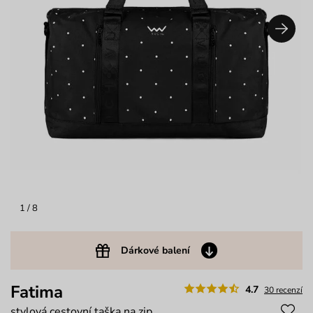
1
/ 8
Dárkové balení
Fatima
4.7
30 recenzí
stylová cestovní taška na zip