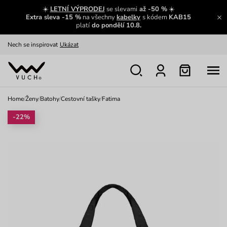
Výměna a vrácení zdarma
Zobrazit
☀️
LETNÍ VÝPRODEJ
se slevami
až -50 %
☀️
Extra sleva -15 %
na všechny
kabelky
s kódem
KAB15
Oblíbenci jsou zpět
Prohlédnout
platí
do pondělí 10.8.
Nech se inspirovat
Ukázat
Home
/
Ženy
/
Batohy
/
Cestovní tašky
/
Fatima
-22%