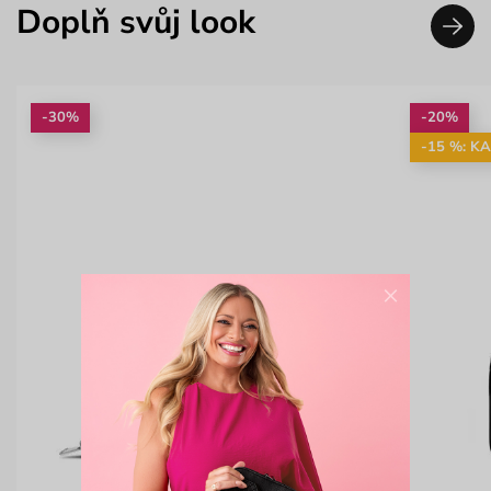
Doplň svůj look
-30%
-20%
-15 %: K
×