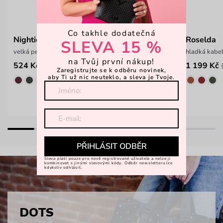
Co takhle dodatečná
Nightie Nicci Intrecciato Black
Roselda
SLEVA 15 %
velká peněženka na zip s proplétaným vzorem
hladká kabe
na Tvůj první nákup!
524 Kč
1 199 Kč
749 Kč
Zaregistrujte se k odběru novinek,
aby Ti už nic neuteklo, a sleva je Tvoje.
PŘIHLÁSIT ODBĚR
Sleva platí pouze pro nově registrované uživatele a nelze ji
kombinovat s jinými slevovými kódy. Odběr newsletteru lze
kdykoliv odhlásit.
DOTS