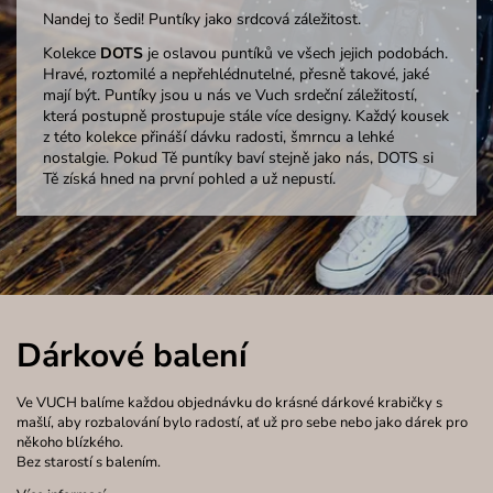
Nandej to šedi! Puntíky jako srdcová záležitost.
Kolekce
DOTS
je oslavou puntíků ve všech jejich podobách.
Hravé, roztomilé a nepřehlédnutelné, přesně takové, jaké
mají být. Puntíky jsou u nás ve Vuch srdeční záležitostí,
která postupně prostupuje stále více designy. Každý kousek
z této kolekce přináší dávku radosti, šmrncu a lehké
nostalgie. Pokud Tě puntíky baví stejně jako nás, DOTS si
Tě získá hned na první pohled a už nepustí.
Dárkové balení
Ve VUCH balíme každou objednávku do krásné dárkové krabičky s
mašlí, aby rozbalování bylo radostí, ať už pro sebe nebo jako dárek pro
někoho blízkého.
Bez starostí s balením.