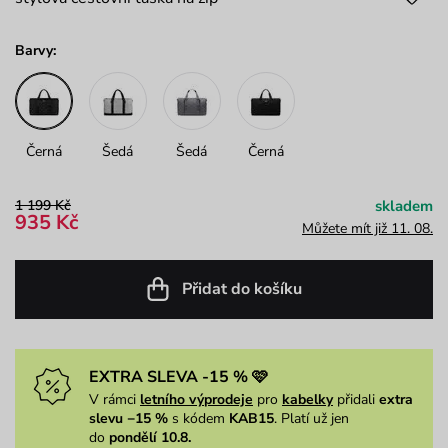
Barvy:
Černá
Šedá
Šedá
Černá
1 199 Kč
skladem
935 Kč
Můžete mít již 11. 08.
Přidat do košíku
EXTRA SLEVA -15 % 🩷
V rámci
letního výprodeje
pro
kabelky
přidali
extra
slevu −15 %
s kódem
KAB15
. Platí už jen
do
pondělí 10.8.