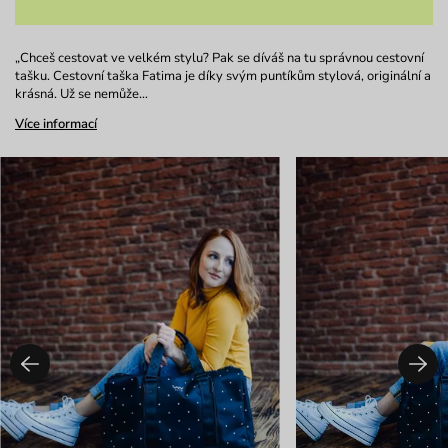
„Chceš cestovat ve velkém stylu? Pak se díváš na tu správnou cestovní
tašku. Cestovní taška Fatima je díky svým puntíkům stylová, originální a
krásná. Už se nemůže…
Více informací