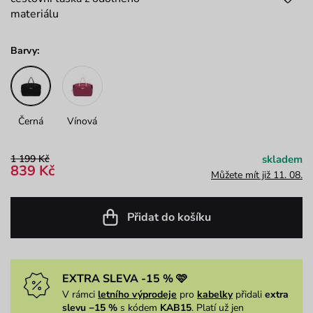
materiálu
Barvy:
Černá
Vínová
1 199 Kč
skladem
839 Kč
Můžete mít již 11. 08.
Přidat do košíku
EXTRA SLEVA -15 % 🩷
V rámci
letního výprodeje
pro
kabelky
přidali
extra
slevu −15 %
s kódem
KAB15
. Platí už jen