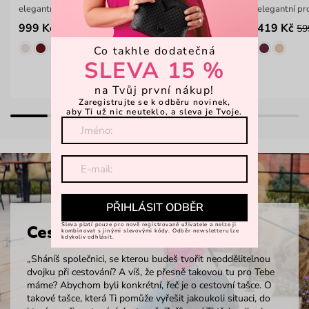
elegantní ledvinka s nastavitelným popruhem
elegantní pr
999 Kč
419 Kč
59
Co takhle dodatečná
SLEVA 15 %
na Tvůj první nákup!
Zaregistrujte se k odběru novinek,
aby Ti už nic neuteklo, a sleva je Tvoje.
PŘIHLÁSIT ODBĚR
Sleva platí pouze pro nově registrované uživatele a nelze ji
Cestovní tašky
kombinovat s jinými slevovými kódy. Odběr newsletteru lze
kdykoliv odhlásit.
„Sháníš společnici, se kterou budeš tvořit neoddělitelnou
dvojku při cestování? A víš, že přesně takovou tu pro Tebe
máme? Abychom byli konkrétní, řeč je o cestovní tašce. O
takové tašce, která Ti pomůže vyřešit jakoukoli situaci, do