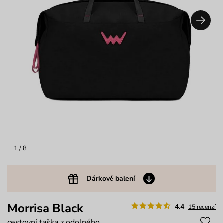
1
/ 8
Dárkové balení
Morrisa Black
4.4
15 recenzí
cestovní taška z odolného