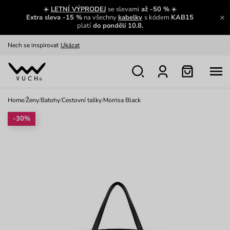
Výměna a vrácení zdarma
Zobrazit
☀️
LETNÍ VÝPRODEJ
se slevami
až -50 %
☀️
Extra sleva -15 %
na všechny
kabelky
s kódem
KAB15
Oblíbenci jsou zpět
Prohlédnout
platí
do pondělí 10.8.
Nech se inspirovat
Ukázat
Home
/
Ženy
/
Batohy
/
Cestovní tašky
/
Morrisa Black
-30%