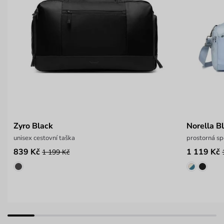
Zyro Black
Norella B
unisex cestovní taška
prostorná sp
839 Kč
1 119 Kč
1 199 Kč