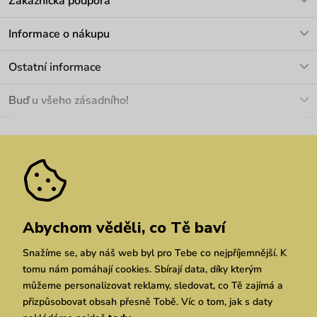
Zákaznická podpora
V pracovních dnech Po-Pá: 8-17h
Informace o nákupu
info@vuch.cz
Kontakt
Ostatní informace
+420 466 566 493
Doprava a platba
O nás
Buď u všeho zásadního!
Materiály a údržba
Kariéra
Nejčastější dotazy
Novinky
Slevy
Akce
Velkoobchod
Vrácení a reklamace
We Care
Odebírat
Pozáruční opravy
Dárkové poukazy
Zásady ochrany osobních údajů
zde
Vuchlook
Prodejny
Praha
Brno
Chrudim
Abychom věděli, co Tě baví
Snažíme se, aby náš web byl pro Tebe co nejpříjemnější. K
tomu nám pomáhají cookies. Sbírají data, díky kterým
můžeme personalizovat reklamy, sledovat, co Tě zajímá a
přizpůsobovat obsah přesně Tobě. Víc o tom, jak s daty