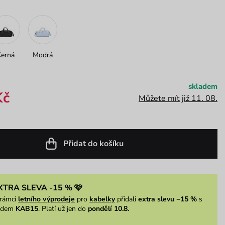
Černá
Modrá
skladem
Kč
Můžete mít již 11. 08.
Přidat do košíku
XTRA SLEVA -15 % 🩷
rámci
letního výprodeje
pro
kabelky
přidali
extra slevu −15 %
s
ódem
KAB15
. Platí už jen do
pondělí 10.8.