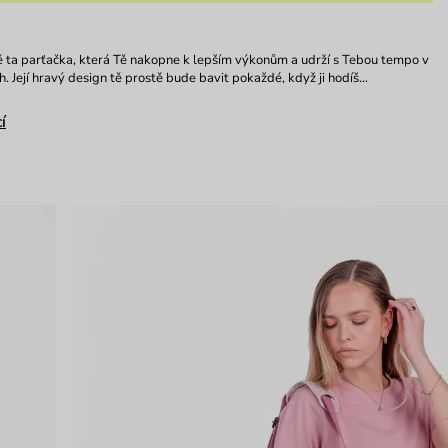
ě ta parťačka, která Tě nakopne k lepším výkonům a udrží s Tebou tempo v
h. Její hravý design tě prostě bude bavit pokaždé, když ji hodíš…
í