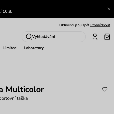
Výměna a vrácení zdarma
Zobrazit
í 10.8.
Oblíbenci jsou zpět
Prohlédnout
Nech se inspirovat
Ukázat
Vyhledávání
Limited
Laboratory
a Multicolor
portovní taška