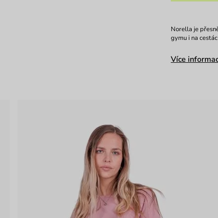
Norella je přesn
gymu i na cestác
Více informac