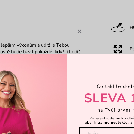
Hl
k lepším výkonům a udrží s Tebou
R
rostě bude bavit pokaždé, když ji hodíš
 hravě sbalíš tenisky i všechno
eš. Pevná ucha se Ti budou skvěle
P
hle taška zvládne i ty nejnáročnější
Co takhle dod
Ka
SLEVA 
na Tvůj první 
Za
Zaregistrujte se k odb
aby Ti už nic neuteklo, a 