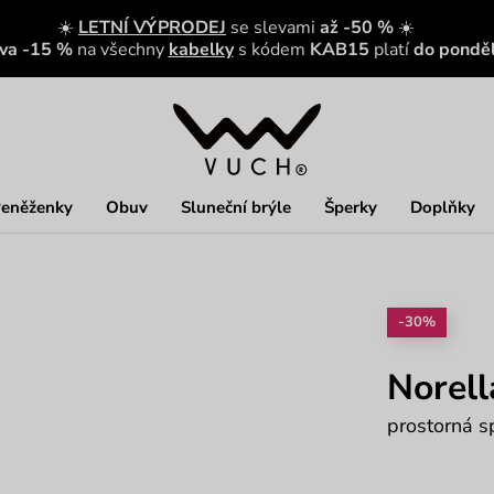
☀️
LETNÍ VÝPRODEJ
se slevami
až -50 %
☀️
eva -15 %
na všechny
kabelky
s kódem
KAB15
platí
do ponděl
eněženky
Obuv
Sluneční brýle
Šperky
Doplňky
-30%
Norell
prostorná s