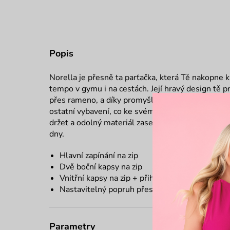
Popis
Norella je přesně ta parťačka, která Tě nakopne 
tempo v gymu i na cestách. Její hravý design tě p
přes rameno, a díky promyšlenému prostoru do ní
ostatní vybavení, co ke svému tréninku potřebuj
držet a odolný materiál zase zajistí, že s Tebou ta
dny.
Hlavní zapínání na zip
Dvě boční kapsy na zip
Vnitřní kapsy na zip + přihrádky s gumou
Nastavitelný popruh přes rameno
Parametry