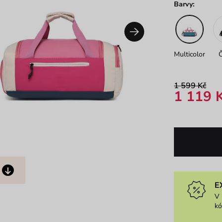
Barvy:
Multicolor
1 599 Kč
1 119 
E
V 
k