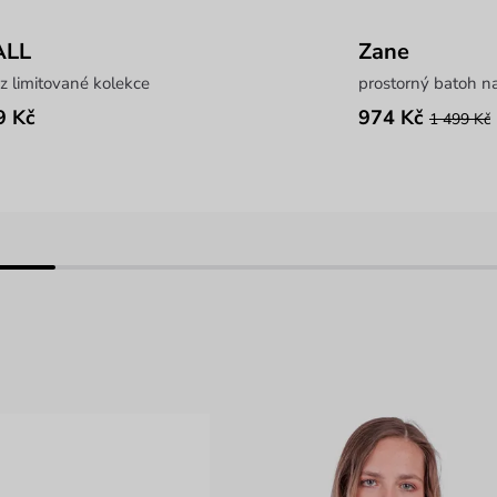
ALL
Zane
z limitované kolekce
prostorný batoh na
9 Kč
974 Kč
1 499 Kč