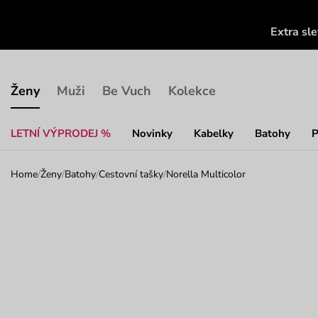
Extra sl
Ženy
Muži
Be Vuch
Kolekce
LETNÍ VÝPRODEJ %
Novinky
Kabelky
Batohy
P
Home
/
Ženy
/
Batohy
/
Cestovní tašky
/
Norella Multicolor