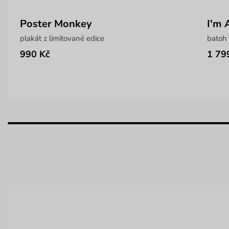
Poster Monkey
I'm 
plakát z limitované edice
batoh 
990 Kč
1 79