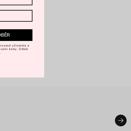
rkové balení
DBĚR
rované uživatele a
vovými kódy. Odběr
.