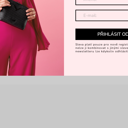
Dá
PŘIHLÁSIT O
Sleva platí pouze pro nově regist
nelze ji kombinovat s jinými sle
newsletteru lze kdykoliv odhlásit