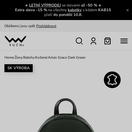
Výměna a vrácení zdarma
Zobrazit
☀️
LETNÍ VÝPRODEJ
se slevami
až -50 %
☀️
Extra sleva -15 %
na všechny
kabelky
s kódem
KAB15
platí
do pondělí 10.8.
Oblíbenci jsou zpět
Prohlédnout
Nech se inspirovat
Ukázat
Home
/
Ženy
/
Batohy
/
Kožené
/
Arlen Grace Dark Green
SK VÝROBA