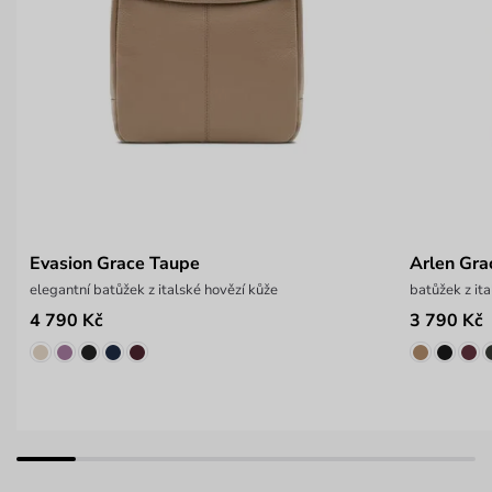
Evasion Grace Taupe
Arlen Gra
elegantní batůžek z italské hovězí kůže
batůžek z it
4 790 Kč
3 790 Kč