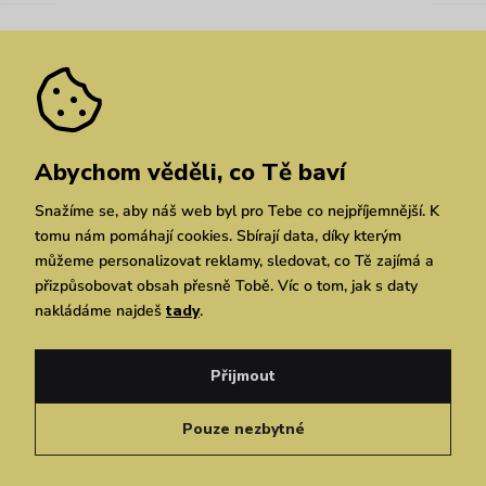
Nejčastější dotazy
Novinky
Slevy
Akce
Velkoobchod
Vrácení a reklamace
We Care
Odebírat
Pozáruční opravy
Dárkové poukazy
Zásady ochrany osobních údajů
zde
Vuchlook
Prodejny
Praha
Brno
Chrudim
Abychom věděli, co Tě baví
Snažíme se, aby náš web byl pro Tebe co nejpříjemnější. K
tomu nám pomáhají cookies. Sbírají data, díky kterým
můžeme personalizovat reklamy, sledovat, co Tě zajímá a
přizpůsobovat obsah přesně Tobě. Víc o tom, jak s daty
nakládáme najdeš
tady
.
Copyright © 2026 Vuch s.r.o. Všechna práva vyhrazena. Technicky zajišťuje
Simplia.cz
Přijmout
Obchodní podmínky
Zásady ochrany osobních údajů
Pouze nezbytné
Čeština