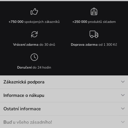
+750 000
spokojených zákazníků
+250 000
produktů skladem
Vrácení zdarma
do 30 dnů
Doprava zdarma
od 1 300 Kč
Doručení
do 24 hodin
Zákaznická podpora
V pracovních dnech Po-Pá: 8-17h
Informace o nákupu
info@vuch.cz
Kontakt
Ostatní informace
+420 466 566 493
Doprava a platba
O nás
Buď u všeho zásadního!
Materiály a údržba
Kariéra