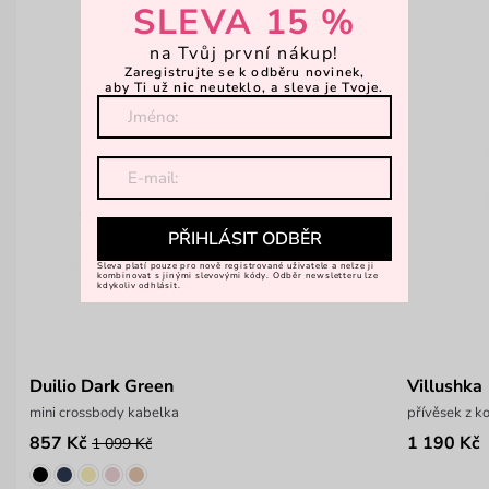
SLEVA 15 %
na Tvůj první nákup!
Zaregistrujte se k odběru novinek,
aby Ti už nic neuteklo, a sleva je Tvoje.
PŘIHLÁSIT ODBĚR
Sleva platí pouze pro nově registrované uživatele a nelze ji
kombinovat s jinými slevovými kódy. Odběr newsletteru lze
kdykoliv odhlásit.
Duilio Dark Green
Villushka
mini crossbody kabelka
přívěsek z 
857 Kč
1 190 Kč
1 099 Kč