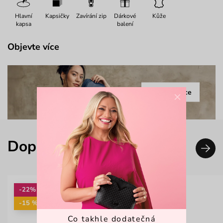
Hlavní
Kapsičky
Zavírání zip
Dárkové
Kůže
kapsa
balení
Objevte více
Celá kolekce
×
Doplň svůj look
-22%
-15 %: KAB15
Co takhle dodatečná