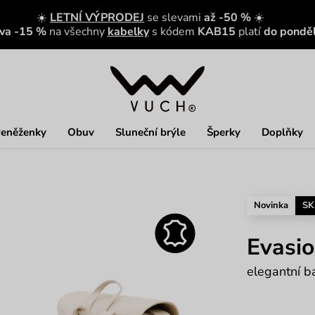
☀️
LETNÍ VÝPRODEJ
se slevami
až -50 %
☀️
eva -15 %
na všechny
kabelky
s kódem
KAB15
platí
do ponděl
eněženky
Obuv
Sluneční brýle
Šperky
Doplňky
Novinka
SK
Evasio
elegantní ba