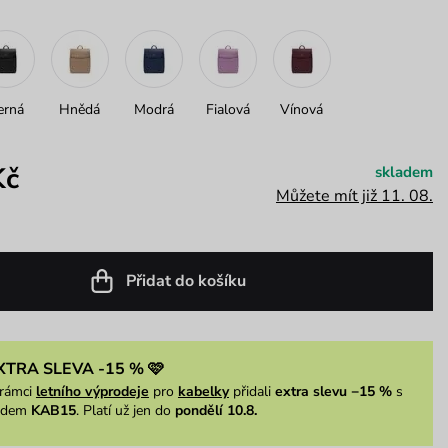
erná
Hnědá
Modrá
Fialová
Vínová
Kč
skladem
Můžete mít již 11. 08.
Přidat do košíku
XTRA SLEVA -15 % 🩷
rámci
letního výprodeje
pro
kabelky
přidali
extra slevu −15 %
s
ódem
KAB15
. Platí už jen do
pondělí 10.8.