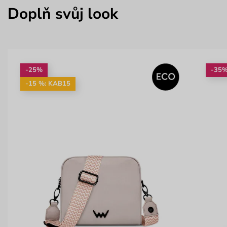
Doplň svůj look
-25%
-35
-15 %: KAB15