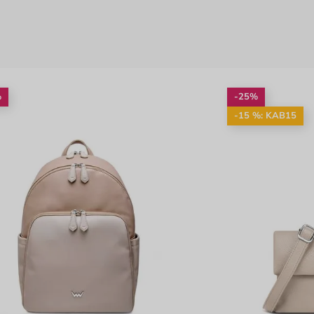
%
-25%
-15 %: KAB15