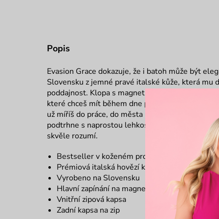
Popis
Evasion Grace dokazuje, že i batoh může být el
Slovensku z jemné pravé italské kůže, která mu 
poddajnost. Klopa s magnetickým zapínáním ukrý
které chceš mít během dne po ruce, a nastaviteln
už míříš do práce, do města nebo na kávu, Evasion
podtrhne s naprostou lehkostí. Je důkazem, že pra
skvěle rozumí.
Bestseller v koženém provedení
Prémiová italská hovězí kůže
Vyrobeno na Slovensku
Hlavní zapínání na magnetický pin a zip
Vnitřní zipová kapsa
Zadní kapsa na zip