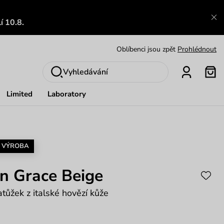
Zajímavosti ze světa Vuch:
Přečíst
Výměna a vrácení zdarma
Zobrazit
í 10.8.
Oblíbenci jsou zpět
Prohlédnout
Nech se inspirovat
Ukázat
Vyhledávání
Limited
Laboratory
 VÝROBA
n Grace Beige
tůžek z italské hovězí kůže