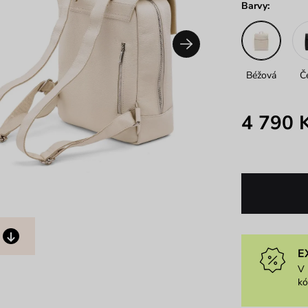
Barvy:
Béžová
Č
4 790 
E
V 
k