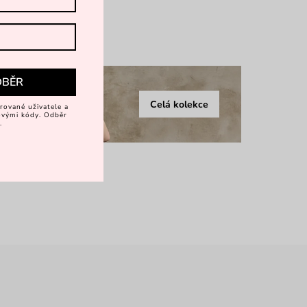
více
DBĚR
Celá kolekce
rované uživatele a
vovými kódy. Odběr
.