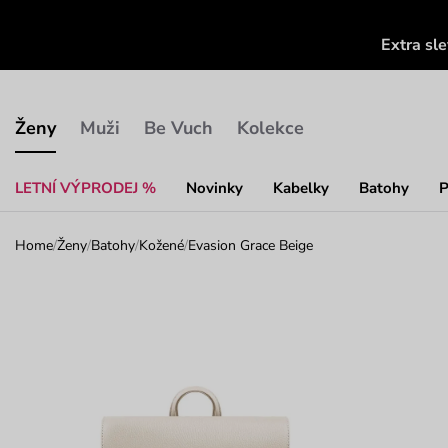
Extra sl
Ženy
Muži
Be Vuch
Kolekce
LETNÍ VÝPRODEJ %
Novinky
Kabelky
Batohy
P
Home
/
Ženy
/
Batohy
/
Kožené
/
Evasion Grace Beige