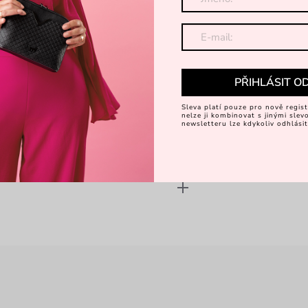
Objevte 
PŘIHLÁSIT O
Sleva platí pouze pro nově regist
nelze ji kombinovat s jinými sle
newsletteru lze kdykoliv odhlásit