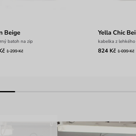
n Beige
Yella Chic Be
rný batoh na zip
kabelka z lehkého 
Kč
824 Kč
1 299 Kč
1 099 Kč