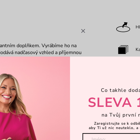
Hl
egantním doplňkem. Vyrábíme ho na
Ka
dodává nadčasový vzhled a příjemnou
vá prostor pro všechny nezbytnosti,
é popruhy zajistí pohodlné nošení. Ať
Za
 Grace Ti nechá volné ruce a styl
ktický batoh a elegantní design si
Co takhle dod
Za
SLEVA 
na Tvůj první 
Dá
Zaregistrujte se k odb
aby Ti už nic neuteklo, a 
K