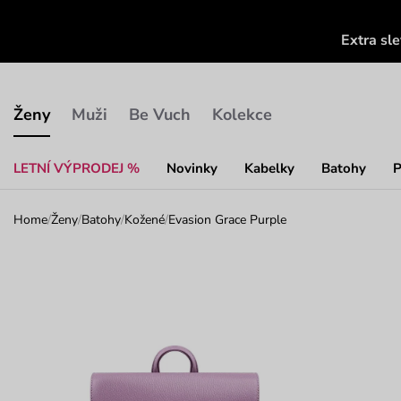
Extra sl
Ženy
Muži
Be Vuch
Kolekce
LETNÍ VÝPRODEJ %
Novinky
Kabelky
Batohy
P
Home
/
Ženy
/
Batohy
/
Kožené
/
Evasion Grace Purple