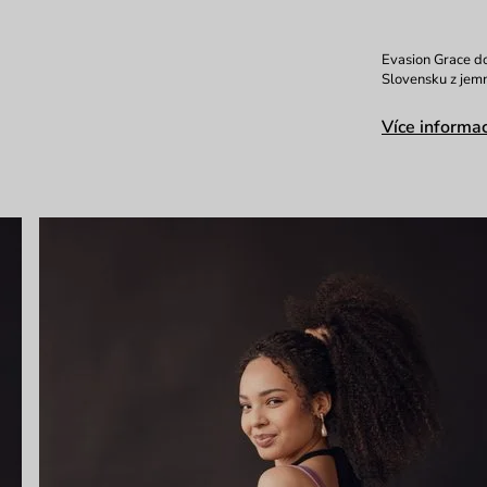
Evasion Grace d
Slovensku z jem
Více informac