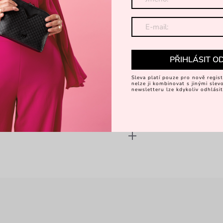
Objevte 
PŘIHLÁSIT O
Sleva platí pouze pro nově regist
nelze ji kombinovat s jinými sle
newsletteru lze kdykoliv odhlásit