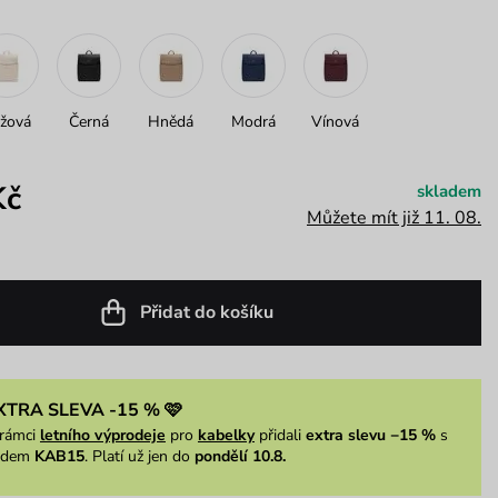
žová
Černá
Hnědá
Modrá
Vínová
Kč
skladem
Můžete mít již 11. 08.
Přidat do košíku
XTRA SLEVA -15 % 🩷
rámci
letního výprodeje
pro
kabelky
přidali
extra slevu −15 %
s
ódem
KAB15
. Platí už jen do
pondělí 10.8.