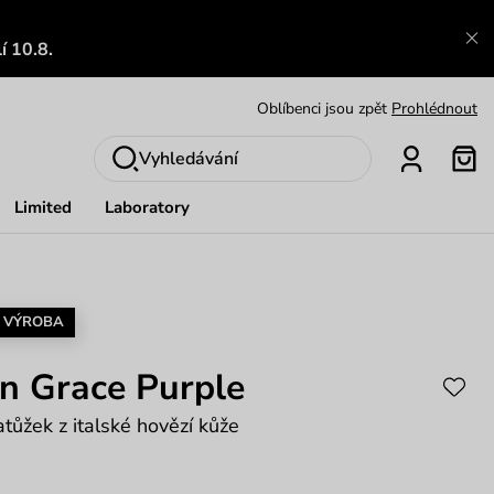
Výměna a vrácení zdarma
Zobrazit
í 10.8.
Oblíbenci jsou zpět
Prohlédnout
Nech se inspirovat
Ukázat
Vyhledávání
Limited
Laboratory
 VÝROBA
n Grace Purple
tůžek z italské hovězí kůže