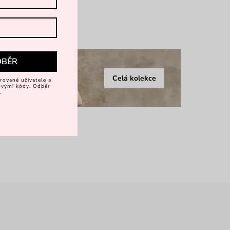
více
DBĚR
Celá kolekce
rované uživatele a
vovými kódy. Odběr
.