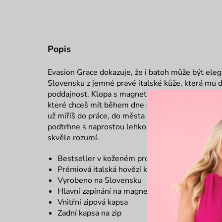
Popis
Evasion Grace dokazuje, že i batoh může být el
Slovensku z jemné pravé italské kůže, která mu 
poddajnost. Klopa s magnetickým zapínáním ukrý
které chceš mít během dne po ruce, a nastaviteln
už míříš do práce, do města nebo na kávu, Evasion
podtrhne s naprostou lehkostí. Je důkazem, že pra
skvěle rozumí.
Bestseller v koženém provedení
Prémiová italská hovězí kůže
Vyrobeno na Slovensku
Hlavní zapínání na magnetický pin a zip
Vnitřní zipová kapsa
Zadní kapsa na zip