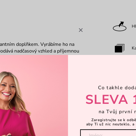
Hl
egantním doplňkem. Vyrábíme ho na
Ka
dodává nadčasový vzhled a příjemnou
vá prostor pro všechny nezbytnosti,
é popruhy zajistí pohodlné nošení. Ať
Za
 Grace Ti nechá volné ruce a styl
ktický batoh a elegantní design si
Co takhle dod
Za
SLEVA 
na Tvůj první 
Dá
Zaregistrujte se k odb
aby Ti už nic neuteklo, a 
K