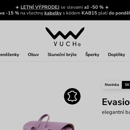
☀️
LETNÍ VÝPRODEJ
se slevami
až -50 %
☀️
eva -15 %
na všechny
kabelky
s kódem
KAB15
platí
do ponděl
eněženky
Obuv
Sluneční brýle
Šperky
Doplňky
Novinka
SK
Evasio
elegantní ba