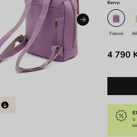
Barvy:
Fialová
Bé
4 790 
E
V 
k