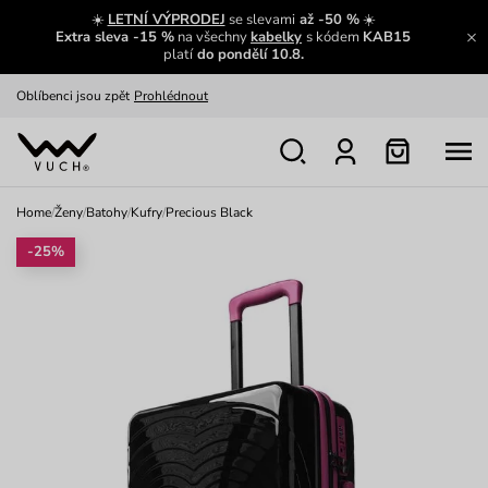
Zajímavosti ze světa Vuch:
Přečíst
☀️
LETNÍ VÝPRODEJ
se slevami
až -50 %
☀️
Extra sleva -15 %
na všechny
kabelky
s kódem
KAB15
Výměna a vrácení zdarma
Zobrazit
platí
do pondělí 10.8.
Oblíbenci jsou zpět
Prohlédnout
Nech se inspirovat
Ukázat
Home
/
Ženy
/
Batohy
/
Kufry
/
Precious Black
-25%