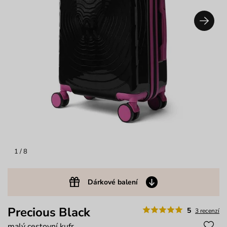
1
/ 8
Dárkové balení
Precious Black
5
3 recenzí
malý cestovní kufr