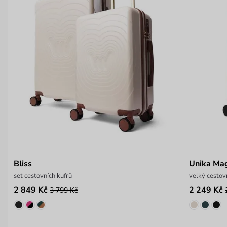
Bliss
Unika Ma
set cestovních kufrů
velký cestovn
2 849 Kč
2 249 Kč
3 799 Kč