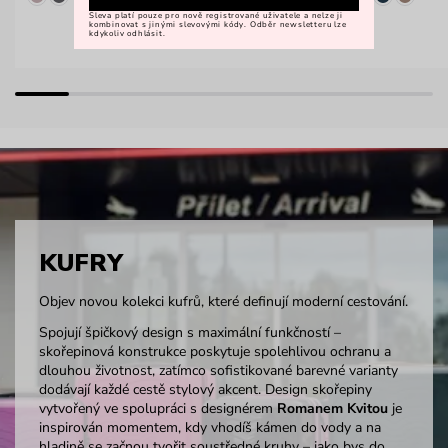
Sleva platí pouze pro nově registrované uživatele a nelze ji
kombinovat s jinými slevovými kódy. Odběr newsletteru lze
kdykoliv odhlásit.
KUFRY
Objev novou kolekci kufrů, které definují moderní cestování.
Spojují špičkový design s maximální funkčností –
skořepinová konstrukce poskytuje spolehlivou ochranu a
dlouhou životnost, zatímco sofistikované barevné varianty
dodávají každé cestě stylový akcent. Design skořepiny
vytvořený ve spolupráci s designérem
Romanem Kvitou
je
inspirován momentem, kdy vhodíš kámen do vody a na
hladině se začnou tvořit soustředné kruhy – jako bys do