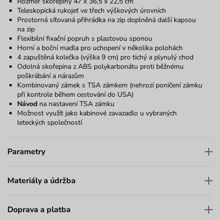
Rozměr skořepiny 47 x 36,5 x 22,5 cm
Teleskopická rukojeť ve třech výškových úrovních
Prostorná síťovaná přihrádka na zip doplněná další kapsou
na zip
Flexibilní fixační popruh s plastovou sponou
Horní a boční madla pro uchopení v několika polohách
4 zapuštěná kolečka (výška 9 cm) pro tichý a plynulý chod
Odolná skořepina z ABS polykarbonátu proti běžnému
poškrábání a nárazům
Kombinovaný zámek s TSA zámkem (nehrozí poničení zámku
při kontrole během cestování do USA)
Návod
na nastavení TSA zámku
Možnost využít jako kabinové zavazadlo u vybraných
leteckých společností
Parametry
Materiály a údržba
Doprava a platba