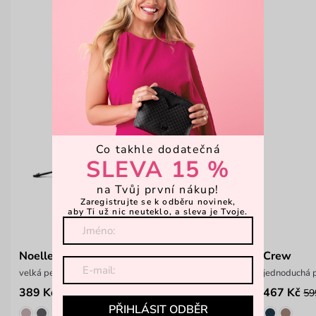
Co takhle dodatečná
SLEVA 15 %
na Tvůj první nákup!
Zaregistrujte se k odběru novinek,
aby Ti už nic neuteklo, a sleva je Tvoje.
Noelle
Crew
velká peněženka na patent
jednoduchá 
389 Kč
467 Kč
599 Kč
59
PŘIHLÁSIT ODBĚR