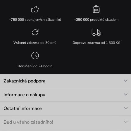
+750 000
spokojených zákazníků
+250 000
produktů skladem
Vrácení zdarma
do 30 dnů
Doprava zdarma
od 1 300 Kč
Doručení
do 24 hodin
Zákaznická podpora
V pracovních dnech Po-Pá: 8-17h
Informace o nákupu
info@vuch.cz
Kontakt
Ostatní informace
+420 466 566 493
Doprava a platba
O nás
Buď u všeho zásadního!
Materiály a údržba
Kariéra