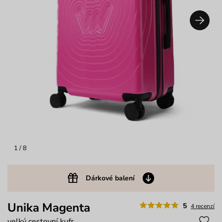
1
/ 8
Dárkové balení
Unika Magenta
5
4 recenzí
velký cestovní kufr