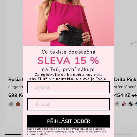
Co takhle dodatečná
SLEVA 15 %
na Tvůj první nákup!
Zaregistrujte se k odběru novinek,
Rosia Light Pink
Drita Pink
aby Ti už nic neuteklo, a sleva je Tvoje.
elegantní crossbody peněženka
střední peně
699 Kč
454 Kč
64
PŘIHLÁSIT ODBĚR
Sleva platí pouze pro nově registrované uživatele a nelze ji
kombinovat s jinými slevovými kódy. Odběr newsletteru lze
kdykoliv odhlásit.