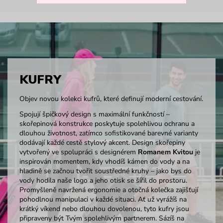
KUFRY
Objev novou kolekci kufrů, které definují moderní cestování.
Spojují špičkový design s maximální funkčností –
skořepinová konstrukce poskytuje spolehlivou ochranu a
dlouhou životnost, zatímco sofistikované barevné varianty
dodávají každé cestě stylový akcent. Design skořepiny
vytvořený ve spolupráci s designérem
Romanem Kvitou
je
inspirován momentem, kdy vhodíš kámen do vody a na
hladině se začnou tvořit soustředné kruhy – jako bys do
vody hodila naše logo a jeho otisk se šířil do prostoru.
Promyšleně navržená ergonomie a otočná kolečka zajišťují
pohodlnou manipulaci v každé situaci. Ať už vyrážíš na
krátký víkend nebo dlouhou dovolenou, tyto kufry jsou
připraveny být Tvým spolehlivým partnerem. Sázíš na