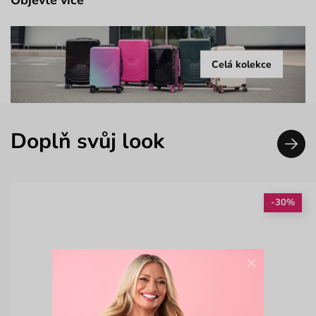
Objevte více
Celá kolekce
Doplň svůj look
-30%
×