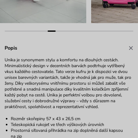
Popis
Unika je synonymem stylu a komfortu na dlouhých cestách.
Minimalistický design v decentních barvách podtrhuje vytříbený
vkus každého cestovatele. Tato verze kufru je k dispozici ve dvou
unisex barevných variantách, takže je vhodná jak pro muže, tak pro
ženy. Díky velkorysému vnitřnímu prostoru si můžeš zabalit vše
potřebné a snadná manipulace díky kvalitním kolečkům zpříjemní
každý pobyt na cestě. Unika je perfektní volbou pro dovolené,
služební cesty i dobrodružné výpravy – vždy s důrazem na
praktičnost, spolehlivost a reprezentativní vzhled.
Rozměr skořepiny 57 x 43 x 26,5 cm
Teleskopická rukojeť ve třech výškových úrovních
Prostorná síťovaná přihrádka na zip doplněná další kapsou
na zip