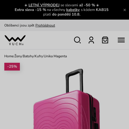
Zajímavosti ze světa Vuch:
Přečíst
☀️
LETNÍ VÝPRODEJ
se slevami
až -50 %
☀️
Extra sleva -15 %
na všechny
kabelky
s kódem
KAB15
Výměna a vrácení zdarma
Zobrazit
platí
do pondělí 10.8.
Oblíbenci jsou zpět
Prohlédnout
Nech se inspirovat
Ukázat
Home
/
Ženy
/
Batohy
/
Kufry
/
Unika Magenta
-25%