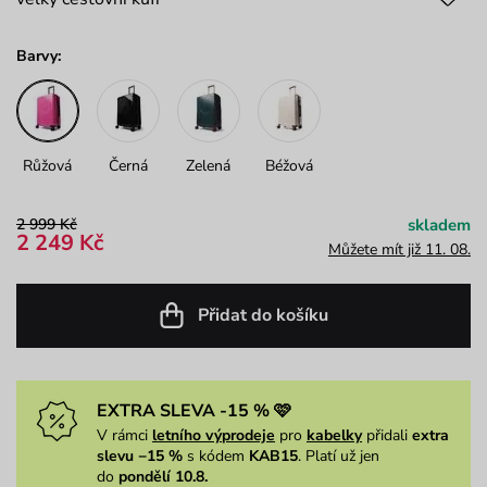
Barvy:
Růžová
Černá
Zelená
Béžová
2 999 Kč
skladem
2 249 Kč
Můžete mít již 11. 08.
Přidat do košíku
EXTRA SLEVA -15 % 🩷
V rámci
letního výprodeje
pro
kabelky
přidali
extra
slevu −15 %
s kódem
KAB15
. Platí už jen
do
pondělí 10.8.