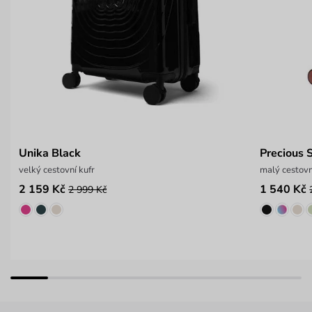
Unika Black
Precious
velký cestovní kufr
malý cestovn
2 159 Kč
1 540 Kč
2 999 Kč