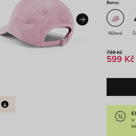
Barvy:
Růžová
Č
799 Kč
599 Kč
E
V 
k