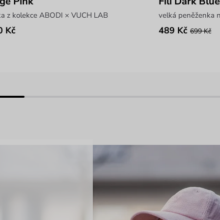
gé Pink
Fili Dark Blue
ka z kolekce ABODI × VUCH LAB
velká peněženka n
0 Kč
489 Kč
699 Kč