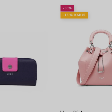
-30%
-15 %: KAB15