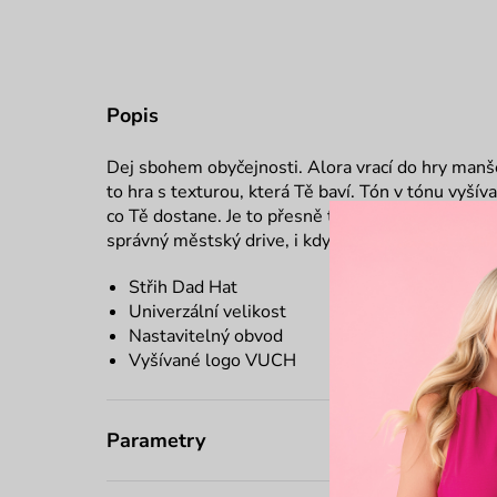
Popis
Dej sbohem obyčejnosti. Alora vrací do hry manše
to hra s texturou, která Tě baví. Tón v tónu vyší
co Tě dostane. Je to přesně ten doplněk, který ro
správný městský drive, i když máš na sobě jen ba
Střih Dad Hat
Univerzální velikost
Nastavitelný obvod
Vyšívané logo VUCH
Parametry