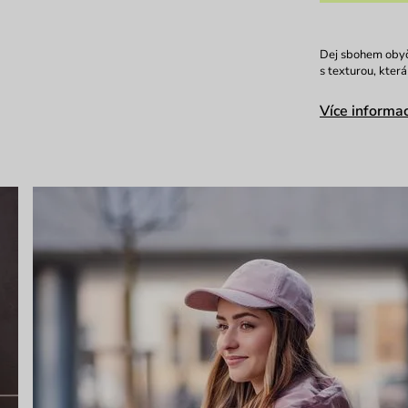
Dej sbohem obyče
s texturou, kter
Více informac