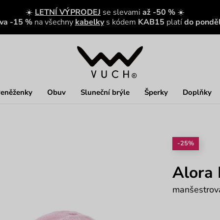
☀️
LETNÍ VÝPRODEJ
se slevami
až -50 %
☀️
eva -15 %
na všechny
kabelky
s kódem
KAB15
platí
do ponděl
eněženky
Obuv
Sluneční brýle
Šperky
Doplňky
-25%
Alora 
manšestrová