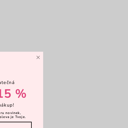
×
atečná
15 %
nákup!
ěru novinek,
sleva je Tvoje.