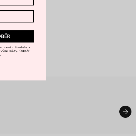
DBĚR
rované uživatele a
vovými kódy. Odběr
.