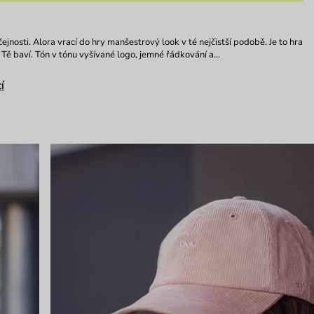
jnosti. Alora vrací do hry manšestrový look v té nejčistší podobě. Je to hra
á Tě baví. Tón v tónu vyšívané logo, jemné řádkování a…
í