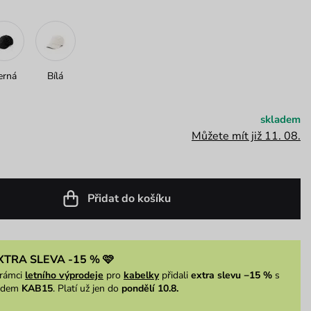
erná
Bílá
skladem
Můžete mít již 11. 08.
Přidat do košíku
XTRA SLEVA -15 % 🩷
rámci
letního výprodeje
pro
kabelky
přidali
extra slevu −15 %
s
ódem
KAB15
. Platí už jen do
pondělí 10.8.