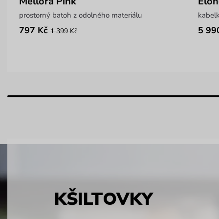
Mellora Pink
Elon
prostorný batoh z odolného materiálu
kabel
797 Kč
5 99
1 399 Kč
KŠILTOVKY