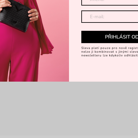
PŘIHLÁSIT O
Sleva platí pouze pro nově regist
nelze ji kombinovat s jinými sle
newsletteru lze kdykoliv odhlásit