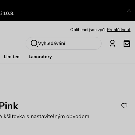
Výměna a vrácení zdarma
Zobrazit
í 10.8.
Oblíbenci jsou zpět
Prohlédnout
Nech se inspirovat
Ukázat
Vyhledávání
Limited
Laboratory
Pink
 kšiltovka s nastavitelným obvodem