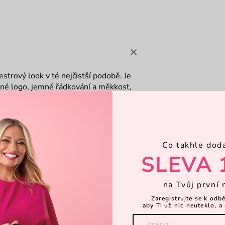
strový look v té nejčistší podobě. Je
vané logo, jemné řádkování a měkkost,
zbije nudu v šatníku a dodá Ti ten
sic kousky.
Co takhle dod
SLEVA 
na Tvůj první 
Zaregistrujte se k odb
aby Ti už nic neuteklo, a 