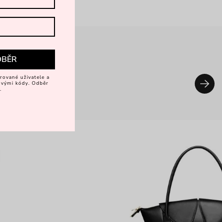
DBĚR
rované uživatele a
vovými kódy. Odběr
.