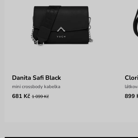
Danita Safi Black
Clor
mini crossbody kabelka
látkov
681 Kč
899 
1 099 Kč