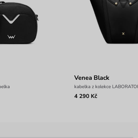
Venea Black
belka
4 290 Kč