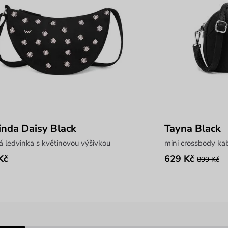
inda Daisy Black
Tayna Black
á ledvinka s květinovou výšivkou
mini crossbody ka
Kč
629 Kč
899 Kč