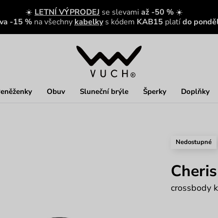
☀️
LETNÍ VÝPRODEJ
se slevami
až -50 %
☀️
eva -15 %
na všechny
kabelky
s kódem
KAB15
platí
do ponděl
eněženky
Obuv
Sluneční brýle
Šperky
Doplňky
Nedostupné
Cheri
crossbody k