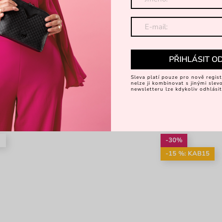
PŘIHLÁSIT O
Sleva platí pouze pro nově regist
nelze ji kombinovat s jinými sle
newsletteru lze kdykoliv odhlásit
é
-30%
-15 %: KAB15