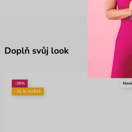
Doplň svůj look
-38%
Nov
-15 %: KAB15