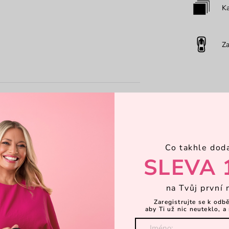
Ka
Za
Co takhle dod
SLEVA 
na Tvůj první 
Zaregistrujte se k odb
aby Ti už nic neuteklo, a 