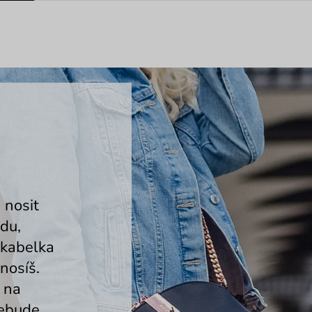
 nosit
jdu,
 kabelka
nosíš.
 na
nebude