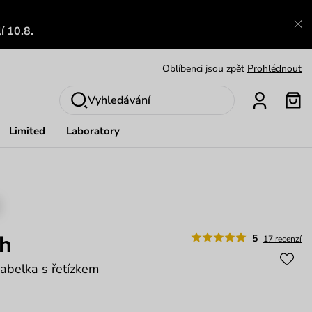
Výměna a vrácení zdarma
Zobrazit
í 10.8.
Oblíbenci jsou zpět
Prohlédnout
Nech se inspirovat
Ukázat
Vyhledávání
Limited
Laboratory
sh
5
17 recenzí
abelka s řetízkem