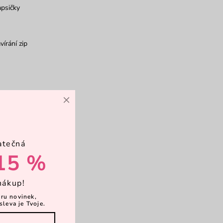
psičky
vírání zip
×
atečná
15 %
nákup!
ěru novinek,
sleva je Tvoje.