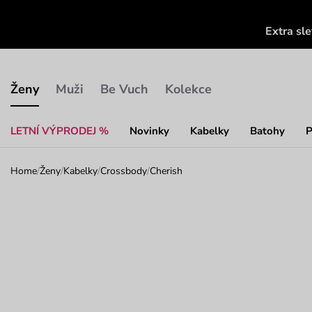
Extra sl
Ženy
Muži
Be Vuch
Kolekce
LETNÍ VÝPRODEJ %
Novinky
Kabelky
Batohy
P
Home
/
Ženy
/
Kabelky
/
Crossbody
/
Cherish