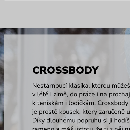
CROSSBODY
Nestárnoucí klasika, kterou můžeš
v létě i zimě, do práce i na procha
k teniskám i lodičkám. Crossbody
je prostě kousek, který zaručeně u
Díky dlouhému popruhu si ji hodíš
rameno a máš jistotu, že ti z něj 