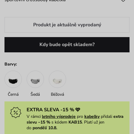
Produkt je aktuálně vyprodaný
Kdy bude opět skladem?
Barvy:
Černá
Šedá
Béžová
EXTRA SLEVA -15 % 🩷
V rámci
letního výprodeje
pro
kabelky
přidali
extra
slevu −15 %
s kódem
KAB15
. Platí už jen
do
pondělí 10.8.