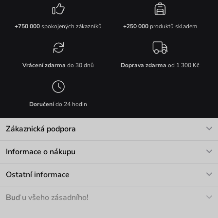
+750 000
spokojených zákazníků
+250 000
produktů skladem
Vrácení zdarma
do 30 dnů
Doprava zdarma
od 1 300 Kč
Doručení
do 24 hodin
Zákaznická podpora
V pracovních dnech Po-Pá: 8-17h
Informace o nákupu
info@vuch.cz
Kontakt
Ostatní informace
+420 466 566 493
Doprava a platba
O nás
Buď u všeho zásadního!
Materiály a údržba
Kariéra
Nejčastější dotazy
Novinky
Slevy
Akce