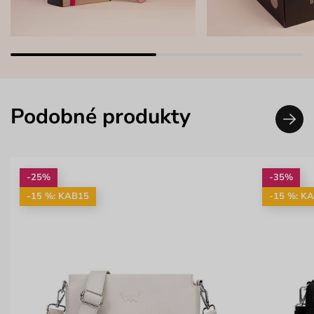
Podobné produkty
-25%
-35%
-15 %: KAB15
-15 %: K