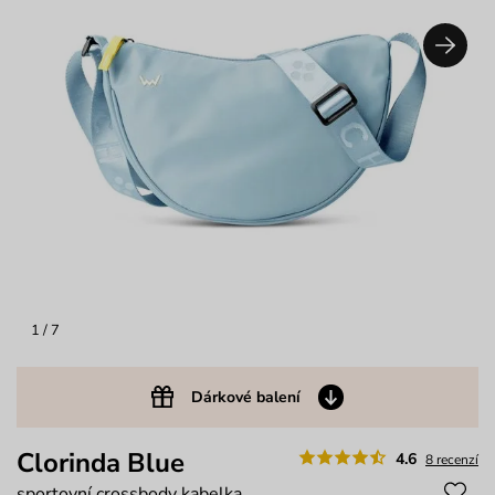
1
/ 7
Dárkové balení
Clorinda Blue
4.6
8 recenzí
sportovní crossbody kabelka