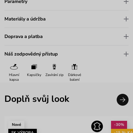
Parametry
Materiály a údržba
Doprava a platba
Náš zodpovědný přístup
Hlavní
Kapsičky
Zavírání zip
Dárkové
kapsa
balení
Doplň svůj look
Nové
-30%
SK VÝROBA
-15 %: K