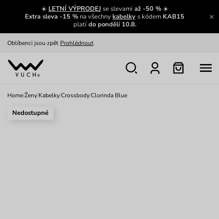
Zajímavosti ze světa Vuch:
Přečíst
☀️
LETNÍ VÝPRODEJ
se slevami
až -50 %
☀️
Extra sleva -15 %
na všechny
kabelky
s kódem
KAB15
Výměna a vrácení zdarma
Zobrazit
platí
do pondělí 10.8.
Oblíbenci jsou zpět
Prohlédnout
Nech se inspirovat
Ukázat
Home
/
Ženy
/
Kabelky
/
Crossbody
/
Clorinda Blue
Nedostupné