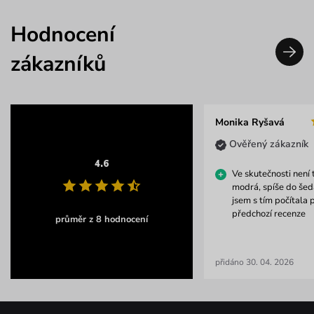
Hodnocení
zákazníků
Monika Ryšavá
Ověřený zákazník
4.6
Ve skutečnosti není 
modrá, spíše do šed
jsem s tím počítala 
předchozí recenze
průměr z 8 hodnocení
přidáno 30. 04. 2026