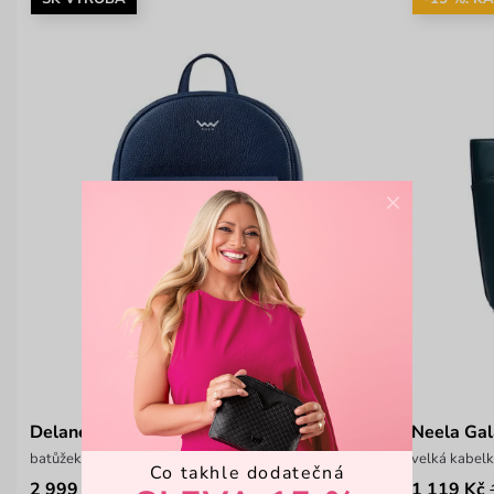
×
Delaney Grace Dark Blue
Neela Gal
batůžek z italské hovězí kůže
velká kabel
Co takhle dodatečná
2 999 Kč
1 119 Kč