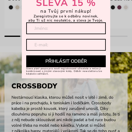
SLEVA 15 %
na Tvůj první nákup!
Zaregistrujte se k odběru novinek,
aby Ti už nic neuteklo, a sleva je Tvoje.
PŘIHLÁSIT ODBĚR
Sleva platí pouze pro nově registrované uživatele a nelze ji
kombinovat s jinými slevovými kódy. Odběr newsletteru lze
kdykoliv odhlásit.
CROSSBODY
Nestárnoucí klasika, kterou můžeš nosit v létě i zimě, do
práce i na prochajdu, k teniskám i lodičkám. Crossbody
kabelka je prostě kousek, který zaručeně unosíš. Díky
dlouhému popruhu si ji hodíš na rameno a máš jistotu, že ti
z něj nebude sklouzávat ani nikde padat a tvé ruce budou
volné třeba na mobil nebo kávičku. Vybrat si můžeš
z několika barev, materiálů i velikostí. Tak se do toho pusť a