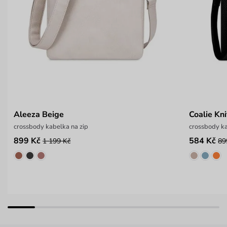
Aleeza Beige
Coalie Kni
crossbody kabelka na zip
crossbody k
899 Kč
584 Kč
1 199 Kč
89