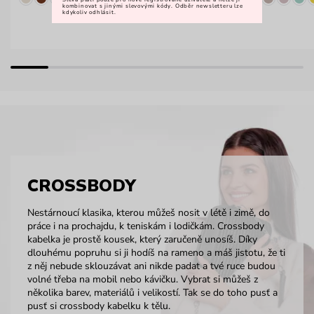
kombinovat s jinými slevovými kódy. Odběr newsletteru lze
kdykoliv odhlásit.
CROSSBODY
Nestárnoucí klasika, kterou můžeš nosit v létě i zimě, do
práce i na prochajdu, k teniskám i lodičkám. Crossbody
kabelka je prostě kousek, který zaručeně unosíš. Díky
dlouhému popruhu si ji hodíš na rameno a máš jistotu, že ti
z něj nebude sklouzávat ani nikde padat a tvé ruce budou
volné třeba na mobil nebo kávičku. Vybrat si můžeš z
několika barev, materiálů i velikostí. Tak se do toho pusť a
pusť si crossbody kabelku k tělu.