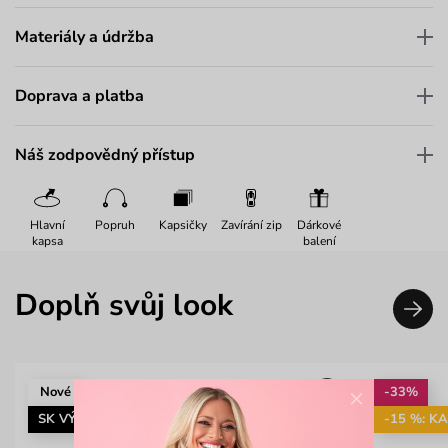
Materiály a údržba
Doprava a platba
Náš zodpovědný přístup
Hlavní
Popruh
Kapsičky
Zavírání zip
Dárkové
kapsa
balení
Doplň svůj look
×
Nové
-33%
SK VÝROBA
-15 %: K