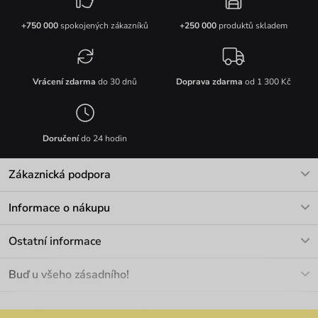
+750 000
spokojených zákazníků
+250 000
produktů skladem
Vrácení zdarma
do 30 dnů
Doprava zdarma
od 1 300 Kč
Doručení
do 24 hodin
Zákaznická podpora
V pracovních dnech Po-Pá: 8-17h
Informace o nákupu
info@vuch.cz
Kontakt
Ostatní informace
+420 466 566 493
Doprava a platba
O nás
Buď u všeho zásadního!
Materiály a údržba
Kariéra
Nejčastější dotazy
Novinky
Slevy
Akce
Velkoobchod