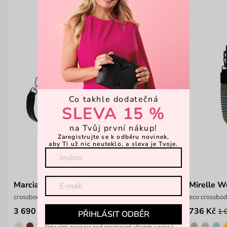
Co takhle dodatečná
SLEVA 15 %
na Tvůj první nákup!
Zaregistrujte se k odběru novinek,
aby Ti už nic neuteklo, a sleva je Tvoje.
Marcia Black
Mirelle W
crossbody kabelka z italské hovězí kůže
eco crossbo
3 690 Kč
736 Kč
1 
PŘIHLÁSIT ODBĚR
Sleva platí pouze pro nově registrované uživatele a nelze ji