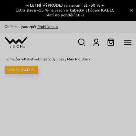
Zajímavosti ze světa Vuch:
Přečíst
☀️
LETNÍ VÝPRODEJ
se slevami
až -50 %
☀️
Extra sleva -15 %
na všechny
kabelky
s kódem
KAB15
Výměna a vrácení zdarma
Zobrazit
platí
do pondělí 10.8.
Oblíbenci jsou zpět
Prohlédnout
Nech se inspirovat
Ukázat
Home
/
Ženy
/
Kabelky
/
Crossbody
/
Fossy Mini Rio Black
-15 %: KAB15