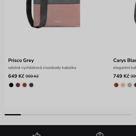
Prisco Grey
Carys Bla
odolná vycházková crossbody kabelka
elegantní k
649 Kč
749 Kč
999 Kč
99