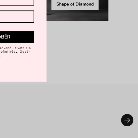
Shape of Diamond
DBĚR
rované uživatele a
vovými kódy. Odběr
.