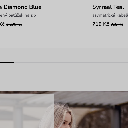
pa Diamond Blue
Syrrael Teal
ený batůžek na zip
asymetrická kabel
Kč
719 Kč
1 299 Kč
999 Kč