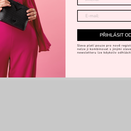
PŘIHLÁSIT O
Sleva platí pouze pro nově regist
nelze ji kombinovat s jinými sle
newsletteru lze kdykoliv odhlásit