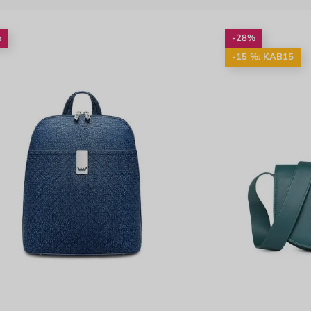
%
-28%
-15 %: KAB15