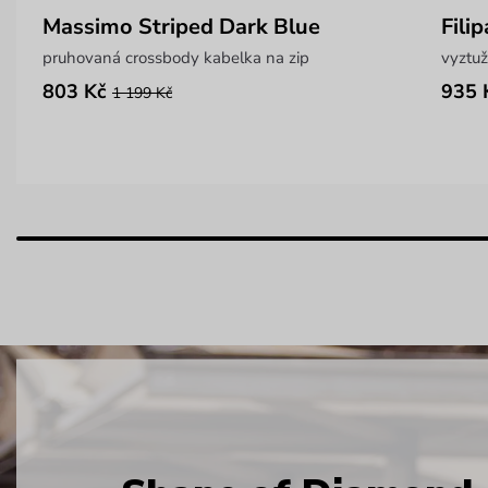
Massimo Striped Dark Blue
Fili
pruhovaná crossbody kabelka na zip
vyztuž
803 Kč
935 
1 199 Kč