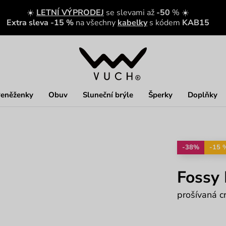
☀️
LETNÍ VÝPRODEJ
se slevami až
-50
% ☀️
Extra sleva -15 %
na všechny
kabelky
s kódem
KAB15
eněženky
Obuv
Sluneční brýle
Šperky
Doplňky
-38%
-15 
Fossy 
prošívaná c