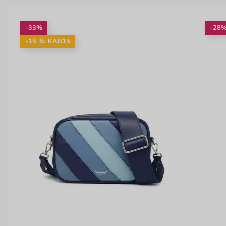
-33%
-28
-15 %: KAB15