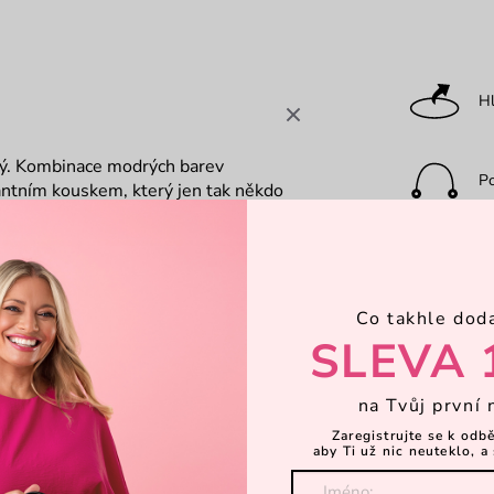
Hl
ný. Kombinace modrých barev
P
antním kouskem, který jen tak někdo
 svému popruhu, který ti uvolní ruce.
eš mít ve svých věcech pořádek.
Ka
ání
Co takhle dod
Za
SLEVA 
Objevte 
na Tvůj první 
Zaregistrujte se k odb
aby Ti už nic neuteklo, a 