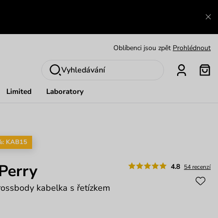
Výměna a vrácení zdarma
Zobrazit
Oblíbenci jsou zpět
Prohlédnout
Nech se inspirovat
Ukázat
Vyhledávání
Limited
Laboratory
%: KAB15
Perry
4.8
54 recenzí
rossbody kabelka s řetízkem