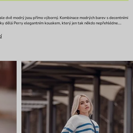
 ale dvě modrý jsou přímo výborný. Kombinace modrých barev s decentními
ňky dělá Perry elegantním kouskem, který jen tak někdo nepřehlédne.…
í