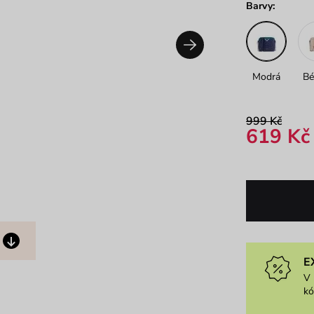
Barvy:
Modrá
Bé
999 Kč
619 Kč
E
V 
k