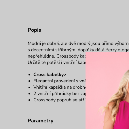
Popis
Modrá je dobrá, ale dvě modrý jsou přímo výbor
s decentními stříbrnými doplňky dělá Perry eleg
nepřehlédne. Crossbody kabelka je praktická díky
Určitě tě potěší i vnitřní kapsy, díky kterým bud
Cross kabelky>
Elegantní provedení s vnější kapsou bez zapín
Vnitřní kapsička na drobnosti na zip
2 vnitřní přihrádky bez zapínání
Crossbody popruh se stříbrným řetízkem
Parametry