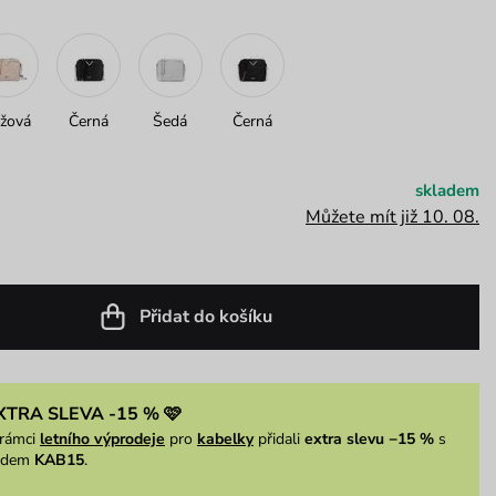
žová
Černá
Šedá
Černá
skladem
Můžete mít již 10. 08.
Přidat do košíku
XTRA SLEVA -15 % 🩷
rámci
letního výprodeje
pro
kabelky
přidali
extra slevu −15 %
s
ódem
KAB15
.