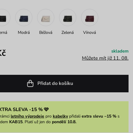
erná
Modrá
Béžová
Zelená
Vínová
Kč
skladem
Můžete mít již 11. 08.
Přidat do košíku
XTRA SLEVA -15 % 🩷
rámci
letního výprodeje
pro
kabelky
přidali
extra slevu −15 %
s
ódem
KAB15
. Platí už jen do
pondělí 10.8.