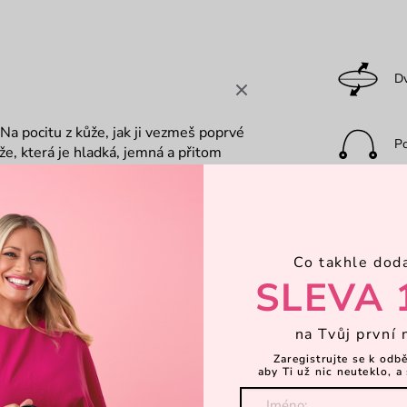
D
 Na pocitu z kůže, jak ji vezmeš poprvé
P
že, která je hladká, jemná a přitom
íš, že je jiná, i když to neumíš
lubuje, protože materiál si začne víc
Ka
t, která je jen její.
nepřebíjí to hlavní - materiál a jeho
která chce být vidět, spíš jako taková,
Co takhle dod
Za
denního rytmu.
SLEVA 
na Tvůj první 
Dá
Zaregistrujte se k odb
aby Ti už nic neuteklo, a 
Objevte 