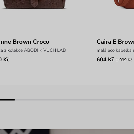
onne Brown Croco
Caira E Brow
ka z kolekce ABODI × VUCH LAB
malá eco kabelka 
0 Kč
604 Kč
1 099 Kč