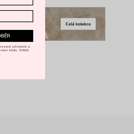
Celá kolekce
DBĚR
rované uživatele a
vovými kódy. Odběr
.