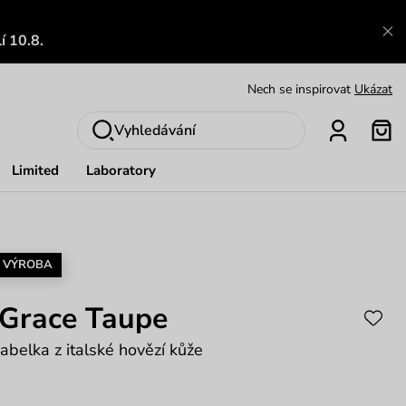
Výměna a vrácení zdarma
Zobrazit
í 10.8.
Oblíbenci jsou zpět
Prohlédnout
Nech se inspirovat
Ukázat
Vyhledávání
Limited
Laboratory
 VÝROBA
 Grace Taupe
abelka z italské hovězí kůže