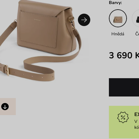
Barvy:
Hnědá
Č
3 690 
E
V 
k