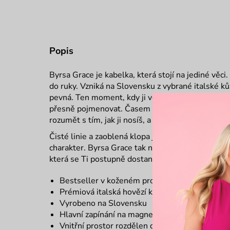
Popis
Byrsa Grace je kabelka, která stojí na jediné věci.
do ruky. Vzniká na Slovensku z vybrané italské ků
pevná. Ten moment, kdy ji vezmeš do ruky a hned v
přesně pojmenovat. Časem se ten pocit ještě proh
rozumět s tím, jak ji nosíš, a získává lehkou měkkos
Čisté linie a zaoblená klopa jí dávají tvar, ale nic 
charakter. Byrsa Grace tak nepůsobí jako kabelka, 
která se Ti postupně dostane do ruky i do každo
Bestseller v koženém provedení
Prémiová italská hovězí kůže
Vyrobeno na Slovensku
Hlavní zapínání na magnet
Vnitřní prostor rozdělen do dvou částí