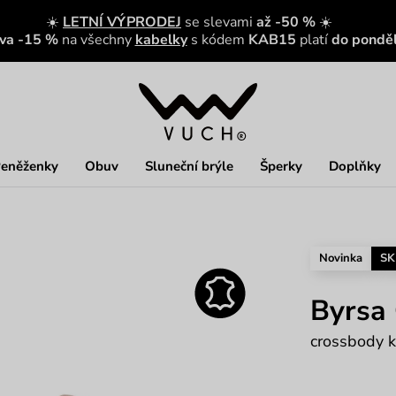
☀️
LETNÍ VÝPRODEJ
se slevami
až -50 %
☀️
eva -15 %
na všechny
kabelky
s kódem
KAB15
platí
do ponděl
eněženky
Obuv
Sluneční brýle
Šperky
Doplňky
Novinka
SK
Byrsa
crossbody k