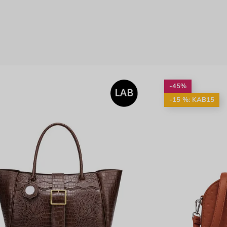
-45%
-15 %: KAB15