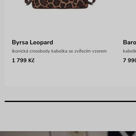
Byrsa Leopard
Bar
ikonická crossbody kabelka se zvířecím vzorem
kabel
1 799 Kč
7 99