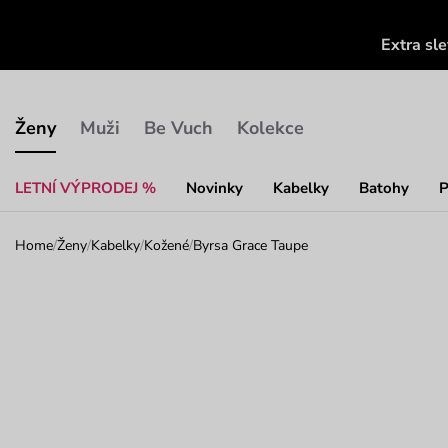
Extra sl
Ženy
Muži
Be Vuch
Kolekce
LETNÍ VÝPRODEJ %
Novinky
Kabelky
Batohy
P
Home
/
Ženy
/
Kabelky
/
Kožené
/
Byrsa Grace Taupe