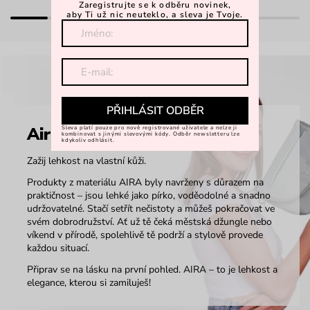
Zaregistrujte se k odběru novinek,
aby Ti už nic neuteklo, a sleva je Tvoje.
PŘIHLÁSIT ODBĚR
Aira
Sleva platí pouze pro nově registrované uživatele a nelze ji
kombinovat s jinými slevovými kódy. Odběr newsletteru lze
kdykoliv odhlásit.
Zažij lehkost na vlastní kůži.
Produkty z materiálu AIRA byly navrženy s důrazem na
praktičnost – jsou lehké jako pírko, voděodolné a snadno
udržovatelné. Stačí setřít nečistoty a můžeš pokračovat ve
svém dobrodružství. Ať už tě čeká městská džungle nebo
víkend v přírodě, spolehlivě tě podrží a stylově provede
každou situací.
Připrav se na lásku na první pohled. AIRA – to je lehkost a
elegance, kterou si zamiluješ!