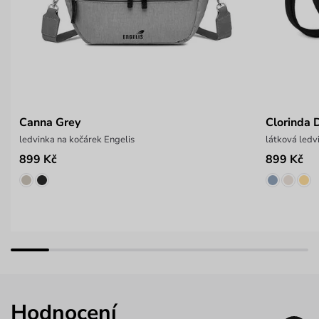
Canna Grey
Clorinda 
ledvinka na kočárek Engelis
látková ledv
899 Kč
899 Kč
Hodnocení