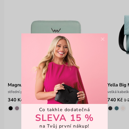
×
Magnus Mint
Yella Big 
střední peněženka na zip
velká kabelk
340 Kč
740 Kč
549 Kč
1 
Co takhle dodatečná
SLEVA 15 %
na Tvůj první nákup!