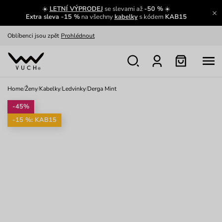
☀️
LETNÍ VÝPRODEJ
se slevami až
-50 %
☀️
Výměna a vrácení zdarma
Zobrazit
Extra sleva -15 %
na všechny
kabelky
s kódem
KAB15
Oblíbenci jsou zpět
Prohlédnout
Nech se inspirovat
Ukázat
Home
/
Ženy
/
Kabelky
/
Ledvinky
/
Derga Mint
-45%
-15 %: KAB15