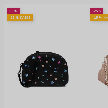
-35%
-25%
-15 %: KAB15
-15 %: K