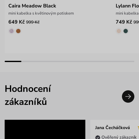
Caira Meadow Black
Lylann Fl
mini kabelka s květinovým potiskem
mini kabelka
649 Kč
749 Kč
999 Kč
99
Hodnocení
zákazníků
Jana Čecháčková
Ověřený zákazník