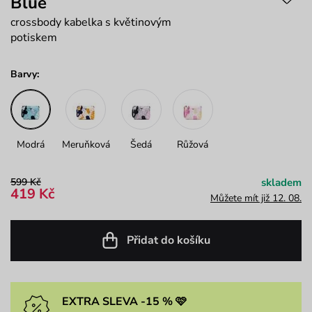
Blue
crossbody kabelka s květinovým
potiskem
Barvy:
Modrá
Meruňková
Šedá
Růžová
599 Kč
skladem
419 Kč
Můžete mít již 12. 08.
Přidat do košíku
EXTRA SLEVA -15 % 🩷