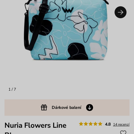
1
/ 7
Dárkové balení
Nuria Flowers Line
4.8
14 recenzí