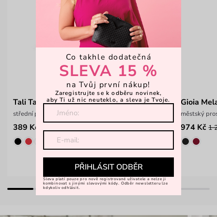
Co takhle dodatečná
SLEVA 15 %
na Tvůj první nákup!
Zaregistrujte se k odběru novinek,
aby Ti už nic neuteklo, a sleva je Tvoje.
Tali Tammy Blue
Gioia Mel
střední puntíkatá peněženka na patent
městský pro
389 Kč
974 Kč
599 Kč
1 
PŘIHLÁSIT ODBĚR
Sleva platí pouze pro nově registrované uživatele a nelze ji
kombinovat s jinými slevovými kódy. Odběr newsletteru lze
kdykoliv odhlásit.