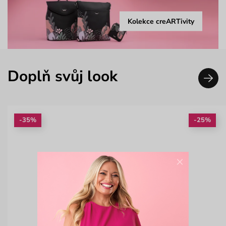
Kolekce creARTivity
Doplň svůj look
-35%
-25%
×