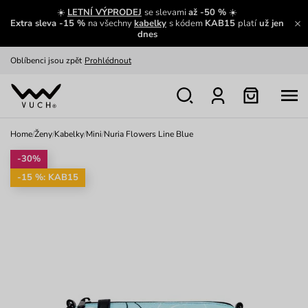
Zajímavosti ze světa Vuch:
Přečíst
☀️
LETNÍ VÝPRODEJ
se slevami
až -50 %
☀️
Extra sleva -15 %
na všechny
kabelky
s kódem
KAB15
platí
už jen
Výměna a vrácení zdarma
Zobrazit
dnes
Oblíbenci jsou zpět
Prohlédnout
Nech se inspirovat
Ukázat
Home
/
Ženy
/
Kabelky
/
Mini
/
Nuria Flowers Line Blue
-30%
-15 %: KAB15